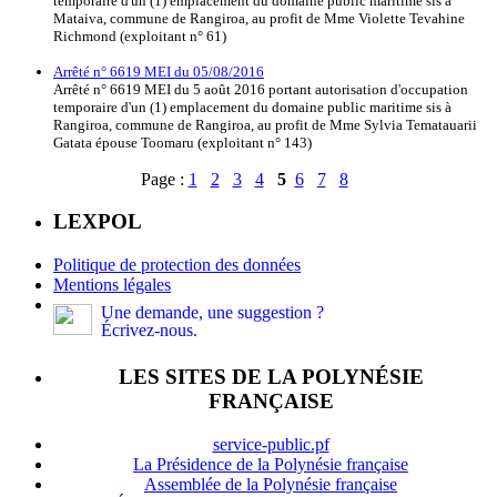
temporaire d'un (1) emplacement du domaine public maritime sis à
Mataiva, commune de Rangiroa, au profit de Mme Violette Tevahine
Richmond (exploitant n° 61)
Arrêté n° 6619 MEI du 05/08/2016
Arrêté n° 6619 MEI du 5 août 2016 portant autorisation d'occupation
temporaire d'un (1) emplacement du domaine public maritime sis à
Rangiroa, commune de Rangiroa, au profit de Mme Sylvia Tematauarii
Gatata épouse Toomaru (exploitant n° 143)
Page :
1
2
3
4
5
6
7
8
LEXPOL
Politique de protection des données
Mentions légales
Une demande, une suggestion ?
Écrivez-nous.
LES SITES DE LA POLYNÉSIE
FRANÇAISE
service-public.pf
La Présidence de la Polynésie française
Assemblée de la Polynésie française