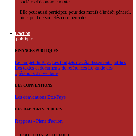
sociétés d'économie mixte.
Elle peut aussi participer, pour des motifs d'intérêt général,
au capital de sociétés commerciales.
L'action
publique
FINANCES PUBLIQUES
Le budget du Pays
Les budgets des établissements publics
Les textes et documents de références
Le guide des
opérations d'inventaire
LES CONVENTIONS
Les conventions État-Pays
LES RAPPORTS PUBLICS
Rapports - Plans d'action
L'ACTION PUBLIQUE