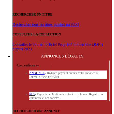
RECHERCHER UN TITRE
Rechercher tous les titres publiés au JOPI
CONSULTER LA COLLECTION
Consulter le Journal officiel Propriété Industrielle (JOPI)
depuis 2023
ANNONCES
LÉGALES
Avec le téléservice
'ARERE
:
ANNONCE
- Rédigez, payez et publiez votre annonce au
Journal officiel (JOAM)
RCS
- Payez la publication de votre inscription au Registre du
commerce et des sociétés.
RECHERCHER UNE ANNONCE