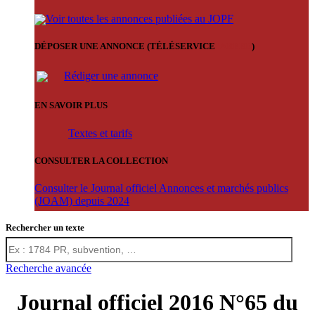
Voir toutes les annonces publiées au JOPF
DÉPOSER UNE ANNONCE (TÉLÉSERVICE
'ARERE
)
Rédiger une annonce
EN SAVOIR PLUS
Textes et tarifs
CONSULTER LA COLLECTION
Consulter le Journal officiel Annonces et marchés publics
(JOAM) depuis 2024
Rechercher un texte
Recherche avancée
Journal officiel 2016 N°65 du