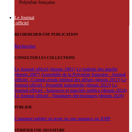
Polynésie française.
Le Journal
officiel
RECHERCHER UNE PUBLICATION
Rechercher
CONSULTER LES COLLECTIONS
Le Journal officiel (depuis 1901)
Le bulletin des impôts
(depuis 2007)
Assemblée de la Polynésie française - Journal
officiel - Compte-rendu intégral des débats (depuis 2012)
Le
Journal officiel - Propriété industrielle (depuis 2023)
Le
Journal officiel - Annonces et marchés publics (depuis 2024)
Le Journal officiel - Signatures électroniques (depuis 2026)
PUBLIER
Comment publier un texte ou une annonce au JOPF
VÉRIFIER UNE SIGNATURE