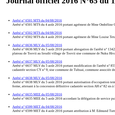
Journal officiel 2016 N°65 du 
Arrêté n° 6501 MTS du 04/08/2016
Arrêté n° 6501 MTS du 4 août 2016 portant agrément de Mme Ombéline Gal
Arrêté n° 6502 MTS du 04/08/2016
Arrêté n° 6502 MTS du 4 août 2016 portant agrément de Mme Louise Tetuaap
Arrêté n° 6636 MLV du 05/08/2016
Arrêté n° 6636 MLV du 5 août 2016 portant abrogation de l'arrêté n° 1342 M
plateau de Toovii au lieudit village de Toovii sise commune de Nuku Hiva
Arrêté n° 6637 MLV du 05/08/2016
Arrêté n° 6637 MLV du 5 août 2016 portant modification de l'arrêté n° 855
cadastrée section CY n° 9, sise commune de Tubuai, commune associée de
Arrêté n° 6638 MLV du 05/08/2016
Arrêté n° 6638 MLV du 5 août 2016 portant autorisation d'occupation temp
forme, attenant à la concession définitive cadastrée section AH n° 82 sis
Arrêté n° 6635 MEE du 05/08/2016
Arrêté n° 6635 MEE du 5 août 2016 accordant la délégation de service publ
Arrêté n° 6599 MET du 04/08/2016
Arrêté n° 6599 MET du 4 août 2016 portant attribution à M. Edmund Tutton 