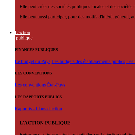
Elle peut créer des sociétés publiques locales et des sociétés
Elle peut aussi participer, pour des motifs d'intérêt général, 
L'action
publique
FINANCES PUBLIQUES
Le budget du Pays
Les budgets des établissements publics
Les 
LES CONVENTIONS
Les conventions État-Pays
LES RAPPORTS PUBLICS
Rapports - Plans d'action
L'ACTION PUBLIQUE
Retrouvez les informations essentielles sur la gestion publiqu