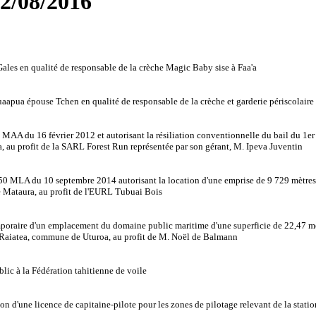
12/08/2016
es en qualité de responsable de la crèche Magic Baby sise à Faa'a
ua épouse Tchen en qualité de responsable de la crèche et garderie périscolaire T
AA du 16 février 2012 et autorisant la résiliation conventionnelle du bail du 1er a
, au profit de la SARL Forest Run représentée par son gérant, M. Ipeva Juventin
0 MLA du 10 septembre 2014 autorisant la location d'une emprise de 9 729 mètres ca
 Mataura, au profit de l'EURL Tubuai Bois
oraire d'un emplacement du domaine public maritime d'une superficie de 22,47 mètr
 à Raiatea, commune de Uturoa, au profit de M. Noël de Balmann
ic à la Fédération tahitienne de voile
d'une licence de capitaine-pilote pour les zones de pilotage relevant de la statio