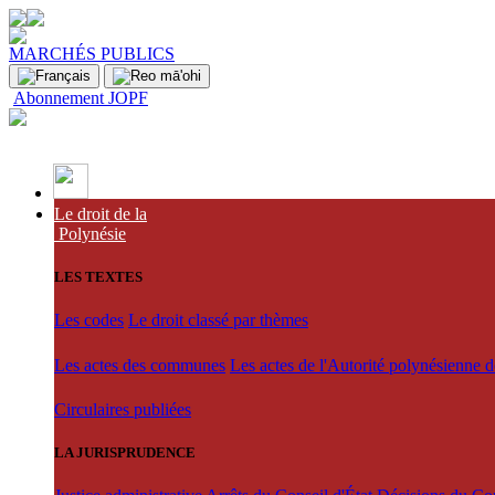
MARCHÉS PUBLICS
Abonnement JOPF
Le droit de la
Polynésie
LES TEXTES
Les codes
Le droit classé par thèmes
Les actes des communes
Les actes de l'Autorité polynésienne 
Circulaires publiées
LA JURISPRUDENCE