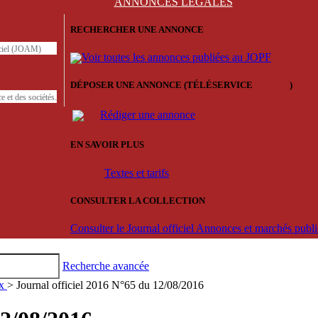
ANNONCES
LÉGALES
RECHERCHER UNE ANNONCE
iciel (JOAM)
Voir toutes les annonces publiées au JOPF
DÉPOSER UNE ANNONCE (TÉLÉSERVICE
'ARERE
)
e et des sociétés.
Rédiger une annonce
EN SAVOIR PLUS
Textes et tarifs
CONSULTER LA COLLECTION
Consulter le Journal officiel Annonces et marchés pub
Recherche avancée
ux
> Journal officiel 2016 N°65 du 12/08/2016