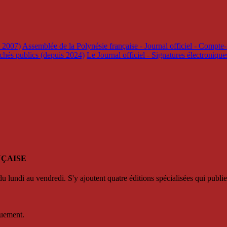
s 2007)
Assemblée de la Polynésie française - Journal officiel - Compte-
rchés publics (depuis 2024)
Le Journal officiel - Signatures électroniqu
NÇAISE
u lundi au vendredi. S'y ajoutent quatre éditions spécialisées qui publie
quement.