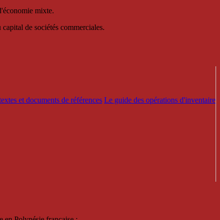
 d'économie mixte.
au capital de sociétés commerciales.
textes et documents de références
Le guide des opérations d'inventaire
e en Polynésie française :