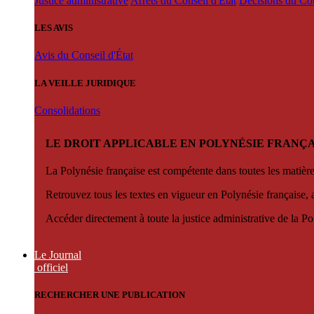
Justice administrative
Arrêts du Conseil d'État
Décisions du Con
LES AVIS
Avis du Conseil d'État
LA VEILLE JURIDIQUE
Consolidations
LE DROIT APPLICABLE EN POLYNÉSIE FRANÇA
La Polynésie française est compétente dans toutes les matièr
Retrouvez tous les textes en vigueur en Polynésie française, 
Accéder directement à toute la justice administrative de la Po
Le Journal
officiel
RECHERCHER UNE PUBLICATION