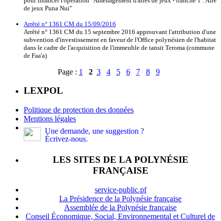
pour financer l'opération "Aménagement d'aires de jeux - tranche 1 : Aire
de jeux Puna Nui"
Arrêté n° 1361 CM du 15/09/2016
Arrêté n° 1361 CM du 15 septembre 2016 approuvant l'attribution d'une
subvention d'investissement en faveur de l'Office polynésien de l'habitat
dans le cadre de l'acquisition de l'immeuble de tansit Teroma (commune
de Faa'a)
Page :
1
2
3
4
5
6
7
8
9
LEXPOL
Politique de protection des données
Mentions légales
Une demande, une suggestion ?
Écrivez-nous.
LES SITES DE LA POLYNÉSIE
FRANÇAISE
service-public.pf
La Présidence de la Polynésie française
Assemblée de la Polynésie française
Conseil Économique, Social, Environnemental et Culturel de