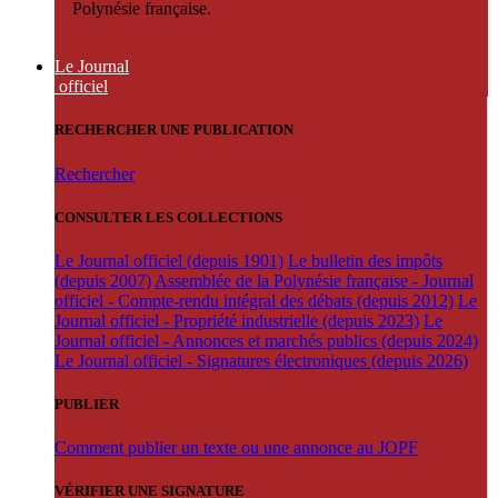
Polynésie française.
Le Journal
officiel
RECHERCHER UNE PUBLICATION
Rechercher
CONSULTER LES COLLECTIONS
Le Journal officiel (depuis 1901)
Le bulletin des impôts
(depuis 2007)
Assemblée de la Polynésie française - Journal
officiel - Compte-rendu intégral des débats (depuis 2012)
Le
Journal officiel - Propriété industrielle (depuis 2023)
Le
Journal officiel - Annonces et marchés publics (depuis 2024)
Le Journal officiel - Signatures électroniques (depuis 2026)
PUBLIER
Comment publier un texte ou une annonce au JOPF
VÉRIFIER UNE SIGNATURE