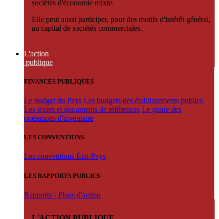
sociétés d'économie mixte.
Elle peut aussi participer, pour des motifs d'intérêt général,
au capital de sociétés commerciales.
L'action
publique
FINANCES PUBLIQUES
Le budget du Pays
Les budgets des établissements publics
Les textes et documents de références
Le guide des
opérations d'inventaire
LES CONVENTIONS
Les conventions État-Pays
LES RAPPORTS PUBLICS
Rapports - Plans d'action
L'ACTION PUBLIQUE