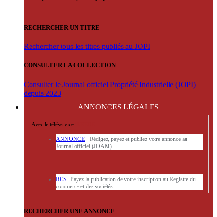
RECHERCHER UN TITRE
Rechercher tous les titres publiés au JOPI
CONSULTER LA COLLECTION
Consulter le Journal officiel Propriété Industrielle (JOPI)
depuis 2023
ANNONCES
LÉGALES
Avec le téléservice
'ARERE
:
ANNONCE
- Rédigez, payez et publiez votre annonce au
Journal officiel (JOAM)
RCS
- Payez la publication de votre inscription au Registre du
commerce et des sociétés.
RECHERCHER UNE ANNONCE