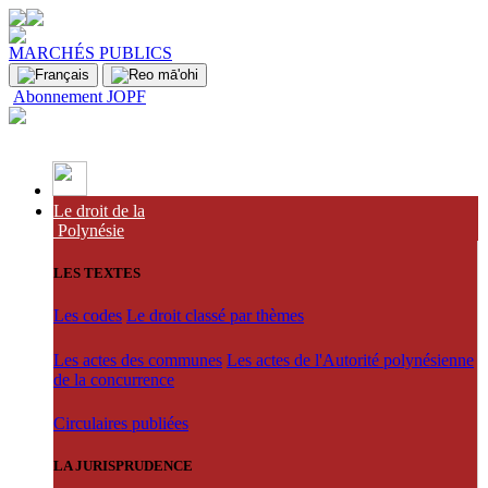
MARCHÉS PUBLICS
Abonnement JOPF
Le droit de la
Polynésie
LES TEXTES
Les codes
Le droit classé par thèmes
Les actes des communes
Les actes de l'Autorité polynésienne
de la concurrence
Circulaires publiées
LA JURISPRUDENCE