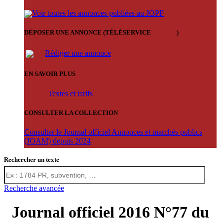
Voir toutes les annonces publiées au JOPF
DÉPOSER UNE ANNONCE (TÉLÉSERVICE
'ARERE
)
Rédiger une annonce
EN SAVOIR PLUS
Textes et tarifs
CONSULTER LA COLLECTION
Consulter le Journal officiel Annonces et marchés publics
(JOAM) depuis 2024
Rechercher un texte
Recherche avancée
Journal officiel 2016 N°77 du