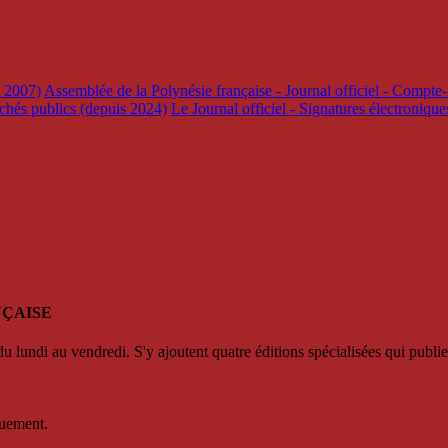
s 2007)
Assemblée de la Polynésie française - Journal officiel - Compte-
rchés publics (depuis 2024)
Le Journal officiel - Signatures électroniqu
NÇAISE
u lundi au vendredi. S'y ajoutent quatre éditions spécialisées qui publie
quement.