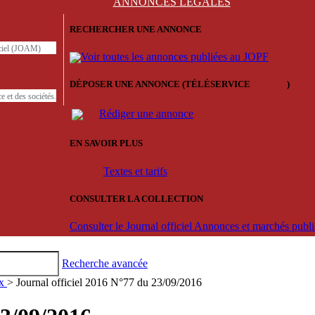
ANNONCES
LÉGALES
RECHERCHER UNE ANNONCE
iciel (JOAM)
Voir toutes les annonces publiées au JOPF
DÉPOSER UNE ANNONCE (TÉLÉSERVICE
'ARERE
)
e et des sociétés.
Rédiger une annonce
EN SAVOIR PLUS
Textes et tarifs
CONSULTER LA COLLECTION
Consulter le Journal officiel Annonces et marchés pub
Recherche avancée
ux
> Journal officiel 2016 N°77 du 23/09/2016