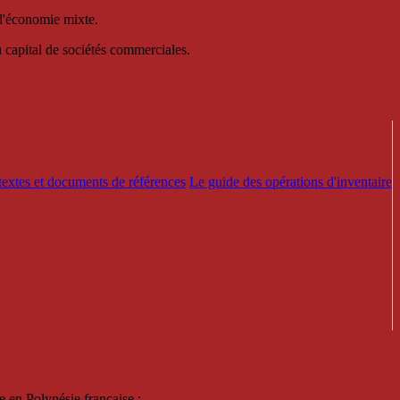
 d'économie mixte.
au capital de sociétés commerciales.
textes et documents de références
Le guide des opérations d'inventaire
e en Polynésie française :