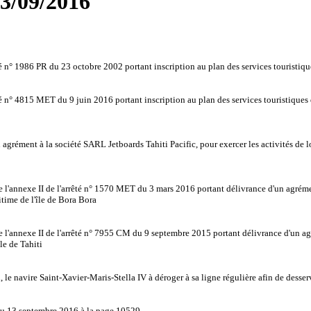
23/09/2016
 n° 1986 PR du 23 octobre 2002 portant inscription au plan des services touristi
n° 4815 MET du 9 juin 2016 portant inscription au plan des services touristiques de
ément à la société SARL Jetboards Tahiti Pacific, pour exercer les activités de l
annexe II de l'arrêté n° 1570 MET du 3 mars 2016 portant délivrance d'un agréme
time de l'île de Bora Bora
nnexe II de l'arrêté n° 7955 CM du 9 septembre 2015 portant délivrance d'un agrém
le de Tahiti
le navire Saint-Xavier-Maris-Stella IV à déroger à sa ligne régulière afin de desse
du 13 septembre 2016 à la page 10529