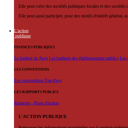
Elle peut créer des sociétés publiques locales et des sociétés
Elle peut aussi participer, pour des motifs d'intérêt général, 
L'action
publique
FINANCES PUBLIQUES
Le budget du Pays
Les budgets des établissements publics
Les 
LES CONVENTIONS
Les conventions État-Pays
LES RAPPORTS PUBLICS
Rapports - Plans d'action
L'ACTION PUBLIQUE
Retrouvez les informations essentielles sur la gestion publiqu