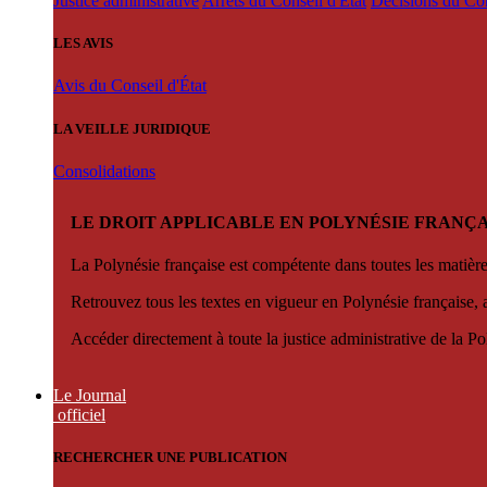
Justice administrative
Arrêts du Conseil d'État
Décisions du Con
LES AVIS
Avis du Conseil d'État
LA VEILLE JURIDIQUE
Consolidations
LE DROIT APPLICABLE EN POLYNÉSIE FRANÇA
La Polynésie française est compétente dans toutes les matièr
Retrouvez tous les textes en vigueur en Polynésie française, 
Accéder directement à toute la justice administrative de la Po
Le Journal
officiel
RECHERCHER UNE PUBLICATION