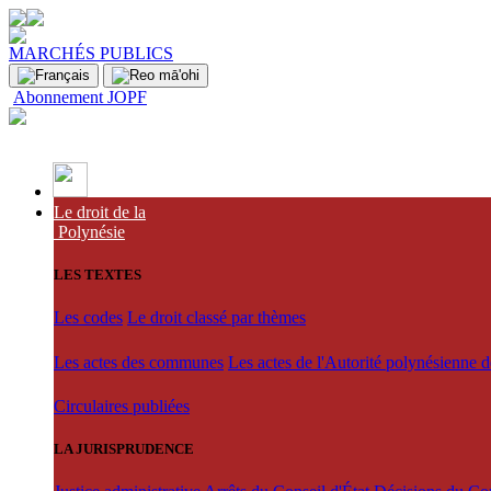
MARCHÉS PUBLICS
Abonnement JOPF
Le droit de la
Polynésie
LES TEXTES
Les codes
Le droit classé par thèmes
Les actes des communes
Les actes de l'Autorité polynésienne 
Circulaires publiées
LA JURISPRUDENCE