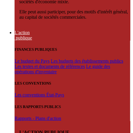
sociétés d'économie mixte.
Elle peut aussi participer, pour des motifs d'intérêt général,
au capital de sociétés commerciales.
L'action
publique
FINANCES PUBLIQUES
Le budget du Pays
Les budgets des établissements publics
Les textes et documents de références
Le guide des
opérations d'inventaire
LES CONVENTIONS
Les conventions État-Pays
LES RAPPORTS PUBLICS
Rapports - Plans d'action
L'ACTION PUBLIQUE