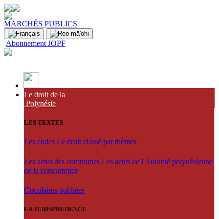
MARCHÉS PUBLICS
Abonnement JOPF
Le droit de la
Polynésie
LES TEXTES
Les codes
Le droit classé par thèmes
Les actes des communes
Les actes de l'Autorité polynésienne
de la concurrence
Circulaires publiées
LA JURISPRUDENCE