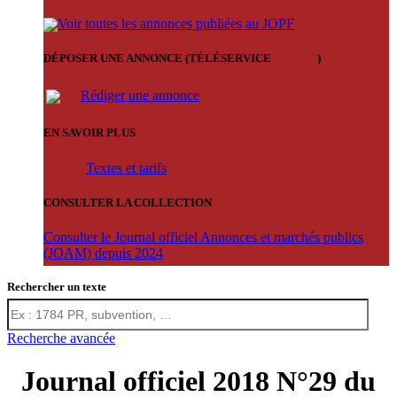
Voir toutes les annonces publiées au JOPF
DÉPOSER UNE ANNONCE (TÉLÉSERVICE
'ARERE
)
Rédiger une annonce
EN SAVOIR PLUS
Textes et tarifs
CONSULTER LA COLLECTION
Consulter le Journal officiel Annonces et marchés publics
(JOAM) depuis 2024
Rechercher un texte
Recherche avancée
Journal officiel 2018 N°29 du