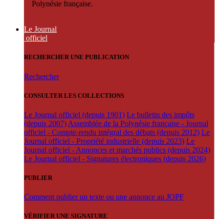
Polynésie française.
Le Journal
officiel
RECHERCHER UNE PUBLICATION
Rechercher
CONSULTER LES COLLECTIONS
Le Journal officiel (depuis 1901)
Le bulletin des impôts
(depuis 2007)
Assemblée de la Polynésie française - Journal
officiel - Compte-rendu intégral des débats (depuis 2012)
Le
Journal officiel - Propriété industrielle (depuis 2023)
Le
Journal officiel - Annonces et marchés publics (depuis 2024)
Le Journal officiel - Signatures électroniques (depuis 2026)
PUBLIER
Comment publier un texte ou une annonce au JOPF
VÉRIFIER UNE SIGNATURE