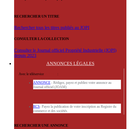
RECHERCHER UN TITRE
Rechercher tous les titres publiés au JOPI
CONSULTER LA COLLECTION
Consulter le Journal officiel Propriété Industrielle (JOPI)
depuis 2023
ANNONCES
LÉGALES
Avec le téléservice
'ARERE
:
ANNONCE
- Rédigez, payez et publiez votre annonce au
Journal officiel (JOAM)
RCS
- Payez la publication de votre inscription au Registre du
commerce et des sociétés.
RECHERCHER UNE ANNONCE