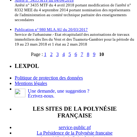
Arrêté n° 3435 MTF du 04/04/2018
Arrêté n° 3435 MTF du 4 avril 2018 portant modification de l'arrêté n°
8332 MEE du 4 septembre 2014 portant nomination des représentants
de l'administration au comité technique paritaire des enseignements
secondaires
Publication n° 980 MLA.AU du 20/03/2017
Service de l'urbanisme.- Etat récapitulatif des autorisations de travaux
immobiliers des îles du Vent et des Tuamotu-Gambier pour la période du
19 au 23 mars 2018 et 1 état au 2 mars 2018
Page :
1
2
3
4
5
6
7
8
9
10
LEXPOL
Politique de protection des données
Mentions légales
Une demande, une suggestion ?
Écrivez-nous.
LES SITES DE LA POLYNÉSIE
FRANÇAISE
service-public.pf
La Présidence de la Polynésie française