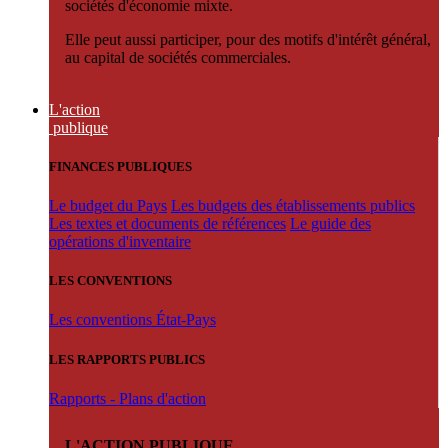
sociétés d'économie mixte.
Elle peut aussi participer, pour des motifs d'intérêt général,
au capital de sociétés commerciales.
L'action
publique
FINANCES PUBLIQUES
Le budget du Pays
Les budgets des établissements publics
Les textes et documents de références
Le guide des
opérations d'inventaire
LES CONVENTIONS
Les conventions État-Pays
LES RAPPORTS PUBLICS
Rapports - Plans d'action
L'ACTION PUBLIQUE