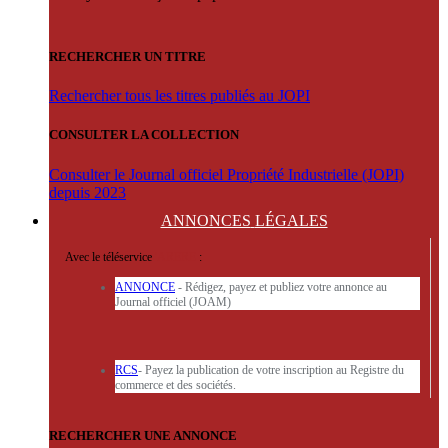
RECHERCHER UN TITRE
Rechercher tous les titres publiés au JOPI
CONSULTER LA COLLECTION
Consulter le Journal officiel Propriété Industrielle (JOPI)
depuis 2023
ANNONCES
LÉGALES
Avec le téléservice
'ARERE
:
ANNONCE
- Rédigez, payez et publiez votre annonce au
Journal officiel (JOAM)
RCS
- Payez la publication de votre inscription au Registre du
commerce et des sociétés.
RECHERCHER UNE ANNONCE