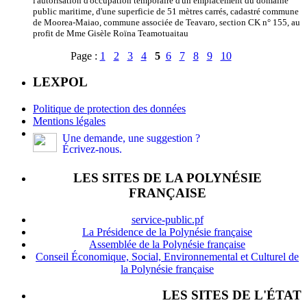
l'autorisation d'occupation temporaire d'un emplacement du domaine
public maritime, d'une superficie de 51 mètres carrés, cadastré commune
de Moorea-Maiao, commune associée de Teavaro, section CK n° 155, au
profit de Mme Gisèle Roïna Teamotuaitau
Page :
1
2
3
4
5
6
7
8
9
10
LEXPOL
Politique de protection des données
Mentions légales
Une demande, une suggestion ?
Écrivez-nous.
LES SITES DE LA POLYNÉSIE
FRANÇAISE
service-public.pf
La Présidence de la Polynésie française
Assemblée de la Polynésie française
Conseil Économique, Social, Environnemental et Culturel de
la Polynésie française
LES SITES DE L'ÉTAT