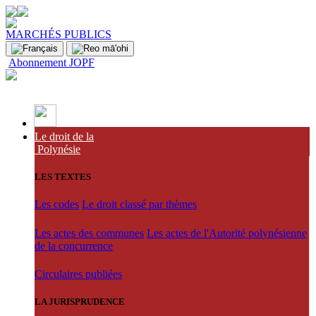
MARCHÉS PUBLICS
Abonnement JOPF
Le droit de la
Polynésie
LES TEXTES
Les codes
Le droit classé par thèmes
Les actes des communes
Les actes de l'Autorité polynésienne
de la concurrence
Circulaires publiées
LA JURISPRUDENCE