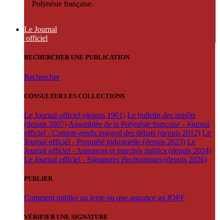
Polynésie française.
Le Journal
officiel
RECHERCHER UNE PUBLICATION
Rechercher
CONSULTER LES COLLECTIONS
Le Journal officiel (depuis 1901)
Le bulletin des impôts
(depuis 2007)
Assemblée de la Polynésie française - Journal
officiel - Compte-rendu intégral des débats (depuis 2012)
Le
Journal officiel - Propriété industrielle (depuis 2023)
Le
Journal officiel - Annonces et marchés publics (depuis 2024)
Le Journal officiel - Signatures électroniques (depuis 2026)
PUBLIER
Comment publier un texte ou une annonce au JOPF
VÉRIFIER UNE SIGNATURE