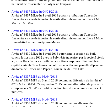
d'installation d'une unité de production d'énergie photovoltaïque sur le
bâtiment de l'assemblée de Polynésie française
Arrêté n° 3437 MLA du 04/04/2018
Arrêté n° 3437 MLA du 4 avril 2018 portant attribution d'une aide
financière en vue de favoriser la sortie d'indivision immobilière à M.
Maurice Ah-Min
Arrêté n° 3438 MLA du 04/04/2018
Arrêté n° 3438 MLA du 4 avril 2018 portant attribution d'une aide
financière en vue de favoriser la sortie d'indivision immobilière à Mme
Bernadette Bernardino épouse Manea
Arrêté n° 3439 MLA du 04/04/2018
Arrêté n° 3439 MLA du 4 avril 2018 autorisant la cession du bail,
conclu le 1er mars 2012 avec la Polynésie française, par la société civile
agricole Teva Farms au profit de la société à responsabilité limitée à
capital variable Teva Farms Immobilier, relatif à une parcelle dépendant
du domaine Brown sis à Papeari, commune de Teva I Uta
Arrêté n° 3337 MPF du 03/04/2018
Arrêté n° 3337 MPF du 3 avril 2018 portant modification de l'arrêté n°
8767 MLV/DAF du 29 septembre 2015 portant affectation de plusieurs
équipements "froid" au profit de la direction des ressources marines et
minières
Arrêté n° 3353 MPF du 04/04/2018
Arrêté n° 3353 MPF du 4 avril 2018 portant renouvellement de