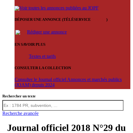
Voir toutes les annonces publiées au JOPF
DÉPOSER UNE ANNONCE (TÉLÉSERVICE
'ARERE
)
Rédiger une annonce
EN SAVOIR PLUS
Textes et tarifs
CONSULTER LA COLLECTION
Consulter le Journal officiel Annonces et marchés publics
(JOAM) depuis 2024
Rechercher un texte
Recherche avancée
Journal officiel 2018 N°29 du