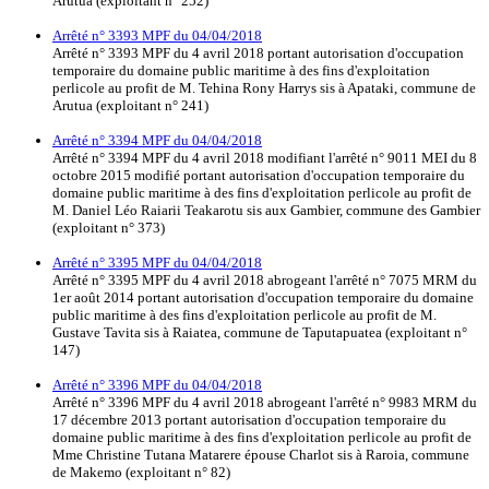
Arutua (exploitant n° 252)
Arrêté n° 3393 MPF du 04/04/2018
Arrêté n° 3393 MPF du 4 avril 2018 portant autorisation d'occupation
temporaire du domaine public maritime à des fins d'exploitation
perlicole au profit de M. Tehina Rony Harrys sis à Apataki, commune de
Arutua (exploitant n° 241)
Arrêté n° 3394 MPF du 04/04/2018
Arrêté n° 3394 MPF du 4 avril 2018 modifiant l'arrêté n° 9011 MEI du 8
octobre 2015 modifié portant autorisation d'occupation temporaire du
domaine public maritime à des fins d'exploitation perlicole au profit de
M. Daniel Léo Raiarii Teakarotu sis aux Gambier, commune des Gambier
(exploitant n° 373)
Arrêté n° 3395 MPF du 04/04/2018
Arrêté n° 3395 MPF du 4 avril 2018 abrogeant l'arrêté n° 7075 MRM du
1er août 2014 portant autorisation d'occupation temporaire du domaine
public maritime à des fins d'exploitation perlicole au profit de M.
Gustave Tavita sis à Raiatea, commune de Taputapuatea (exploitant n°
147)
Arrêté n° 3396 MPF du 04/04/2018
Arrêté n° 3396 MPF du 4 avril 2018 abrogeant l'arrêté n° 9983 MRM du
17 décembre 2013 portant autorisation d'occupation temporaire du
domaine public maritime à des fins d'exploitation perlicole au profit de
Mme Christine Tutana Matarere épouse Charlot sis à Raroia, commune
de Makemo (exploitant n° 82)