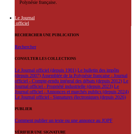
Polynésie française.
Le Journal
officiel
RECHERCHER UNE PUBLICATION
Rechercher
CONSULTER LES COLLECTIONS
Le Journal officiel (depuis 1901)
Le bulletin des impôts
(depuis 2007)
Assemblée de la Polynésie française - Journal
officiel - Compte-rendu intégral des débats (depuis 2012)
Le
Journal officiel - Propriété industrielle (depuis 2023)
Le
Journal officiel - Annonces et marchés publics (depuis 2024)
Le Journal officiel - Signatures électroniques (depuis 2026)
PUBLIER
Comment publier un texte ou une annonce au JOPF
VÉRIFIER UNE SIGNATURE