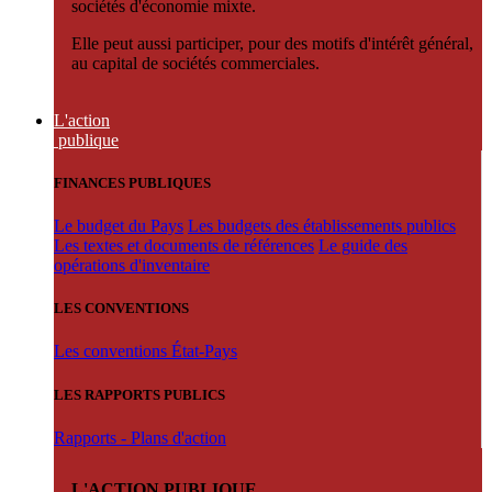
sociétés d'économie mixte.
Elle peut aussi participer, pour des motifs d'intérêt général,
au capital de sociétés commerciales.
L'action
publique
FINANCES PUBLIQUES
Le budget du Pays
Les budgets des établissements publics
Les textes et documents de références
Le guide des
opérations d'inventaire
LES CONVENTIONS
Les conventions État-Pays
LES RAPPORTS PUBLICS
Rapports - Plans d'action
L'ACTION PUBLIQUE