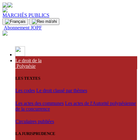
MARCHÉS PUBLICS
Abonnement JOPF
Le droit de la
Polynésie
LES TEXTES
Les codes
Le droit classé par thèmes
Les actes des communes
Les actes de l'Autorité polynésienne
de la concurrence
Circulaires publiées
LA JURISPRUDENCE