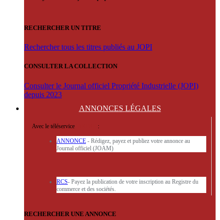
RECHERCHER UN TITRE
Rechercher tous les titres publiés au JOPI
CONSULTER LA COLLECTION
Consulter le Journal officiel Propriété Industrielle (JOPI)
depuis 2023
ANNONCES
LÉGALES
Avec le téléservice
'ARERE
:
ANNONCE
- Rédigez, payez et publiez votre annonce au
Journal officiel (JOAM)
RCS
- Payez la publication de votre inscription au Registre du
commerce et des sociétés.
RECHERCHER UNE ANNONCE