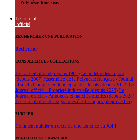
Polynésie française.
Le Journal
officiel
RECHERCHER UNE PUBLICATION
Rechercher
CONSULTER LES COLLECTIONS
Le Journal officiel (depuis 1901)
Le bulletin des impôts
(depuis 2007)
Assemblée de la Polynésie française - Journal
officiel - Compte-rendu intégral des débats (depuis 2012)
Le
Journal officiel - Propriété industrielle (depuis 2023)
Le
Journal officiel - Annonces et marchés publics (depuis 2024)
Le Journal officiel - Signatures électroniques (depuis 2026)
PUBLIER
Comment publier un texte ou une annonce au JOPF
VÉRIFIER UNE SIGNATURE