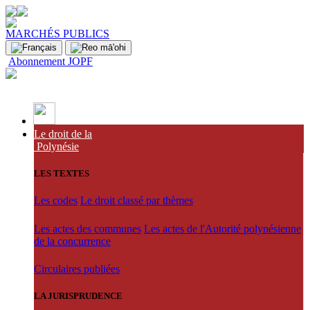
MARCHÉS PUBLICS
Abonnement JOPF
Le droit de la
Polynésie
LES TEXTES
Les codes
Le droit classé par thèmes
Les actes des communes
Les actes de l'Autorité polynésienne
de la concurrence
Circulaires publiées
LA JURISPRUDENCE