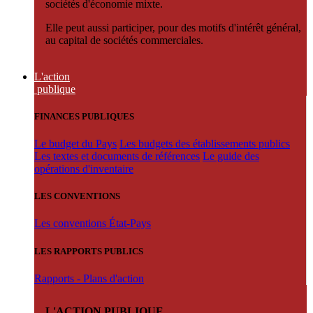
sociétés d'économie mixte.
Elle peut aussi participer, pour des motifs d'intérêt général,
au capital de sociétés commerciales.
L'action
publique
FINANCES PUBLIQUES
Le budget du Pays
Les budgets des établissements publics
Les textes et documents de références
Le guide des
opérations d'inventaire
LES CONVENTIONS
Les conventions État-Pays
LES RAPPORTS PUBLICS
Rapports - Plans d'action
L'ACTION PUBLIQUE