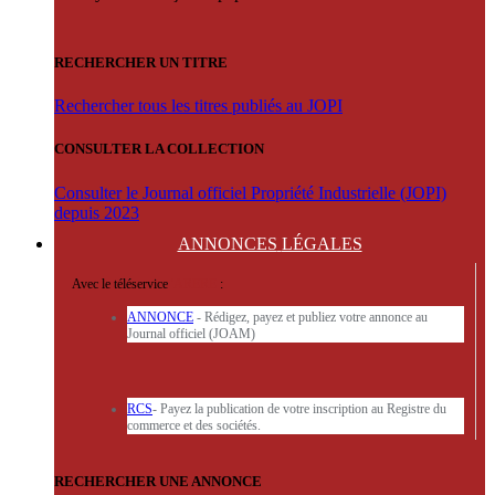
RECHERCHER UN TITRE
Rechercher tous les titres publiés au JOPI
CONSULTER LA COLLECTION
Consulter le Journal officiel Propriété Industrielle (JOPI)
depuis 2023
ANNONCES
LÉGALES
Avec le téléservice
'ARERE
:
ANNONCE
- Rédigez, payez et publiez votre annonce au
Journal officiel (JOAM)
RCS
- Payez la publication de votre inscription au Registre du
commerce et des sociétés.
RECHERCHER UNE ANNONCE