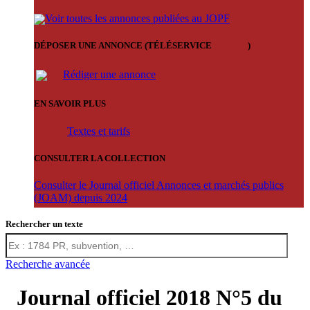
Voir toutes les annonces publiées au JOPF
DÉPOSER UNE ANNONCE (TÉLÉSERVICE
'ARERE
)
Rédiger une annonce
EN SAVOIR PLUS
Textes et tarifs
CONSULTER LA COLLECTION
Consulter le Journal officiel Annonces et marchés publics
(JOAM) depuis 2024
Rechercher un texte
Recherche avancée
Journal officiel 2018 N°5 du