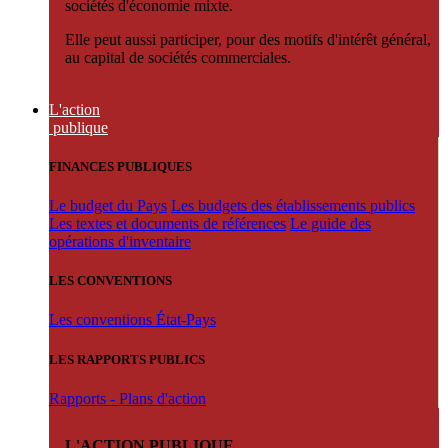
sociétés d'économie mixte.
Elle peut aussi participer, pour des motifs d'intérêt général,
au capital de sociétés commerciales.
L'action
publique
FINANCES PUBLIQUES
Le budget du Pays
Les budgets des établissements publics
Les textes et documents de références
Le guide des
opérations d'inventaire
LES CONVENTIONS
Les conventions État-Pays
LES RAPPORTS PUBLICS
Rapports - Plans d'action
L'ACTION PUBLIQUE