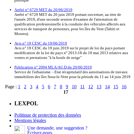
publique
Arrêté n° 6729 MET du 20/06/2019
Arrêté n° 6729 MET du 20 juin 2019 portant ouverture, au titre de
l'année 2019, d'une seconde session d'examen de l'attestation de
qualification professionnelle à la conduite des véhicules affectés aux
services de transport de personnes, pour les îles du Vent (Tahiti et
Moorea)
Avis n° 19 CESC du 19/06/2019
Avis n° 19 CESC du 19 juin 2019 sur le projet de loi du pays portant
modification de la loi du pays n° 2013-18 du 10 mai 2013 relative aux
ventes et prestations "à la boule de neige"
Publication n° 2094 MLA/AU.D du 20/06/2019
Service de l'urbanisme. - Etat récapitulatif des autorisations de travaux
immobiliers des îles Sous-le-Vent pour la période du 11 au 14 juin 2019
Page :
1
2
3
4
5
6
7
8
9
10
11
12
13
14
15
16
17
LEXPOL
Politique de protection des données
Mentions légales
Une demande, une suggestion ?
Écrivez-nous.