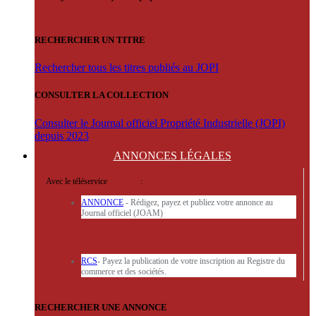
RECHERCHER UN TITRE
Rechercher tous les titres publiés au JOPI
CONSULTER LA COLLECTION
Consulter le Journal officiel Propriété Industrielle (JOPI)
depuis 2023
ANNONCES
LÉGALES
Avec le téléservice
'ARERE
:
ANNONCE
- Rédigez, payez et publiez votre annonce au
Journal officiel (JOAM)
RCS
- Payez la publication de votre inscription au Registre du
commerce et des sociétés.
RECHERCHER UNE ANNONCE