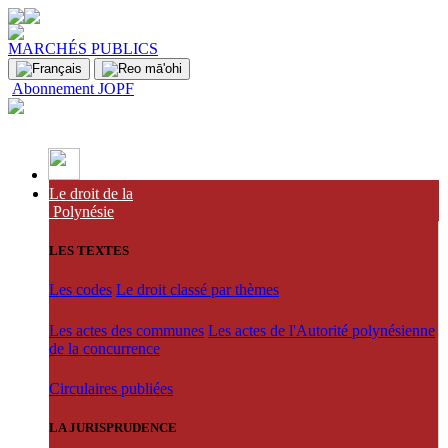
MARCHÉS PUBLICS
Abonnement JOPF
Le droit de la
Polynésie
LES TEXTES
Les codes
Le droit classé par thèmes
Les actes des communes
Les actes de l'Autorité polynésienne
de la concurrence
Circulaires publiées
LA JURISPRUDENCE