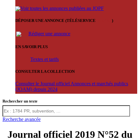
Voir toutes les annonces publiées au JOPF
DÉPOSER UNE ANNONCE (TÉLÉSERVICE
'ARERE
)
Rédiger une annonce
EN SAVOIR PLUS
Textes et tarifs
CONSULTER LA COLLECTION
Consulter le Journal officiel Annonces et marchés publics
(JOAM) depuis 2024
Rechercher un texte
Recherche avancée
Journal officiel 2019 N°52 du