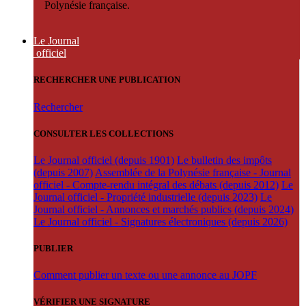
Polynésie française.
Le Journal
officiel
RECHERCHER UNE PUBLICATION
Rechercher
CONSULTER LES COLLECTIONS
Le Journal officiel (depuis 1901)
Le bulletin des impôts
(depuis 2007)
Assemblée de la Polynésie française - Journal
officiel - Compte-rendu intégral des débats (depuis 2012)
Le
Journal officiel - Propriété industrielle (depuis 2023)
Le
Journal officiel - Annonces et marchés publics (depuis 2024)
Le Journal officiel - Signatures électroniques (depuis 2026)
PUBLIER
Comment publier un texte ou une annonce au JOPF
VÉRIFIER UNE SIGNATURE