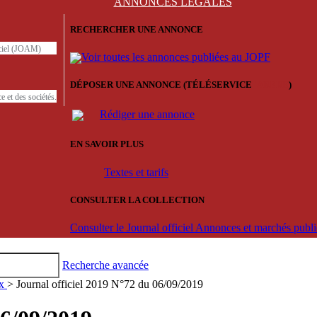
ANNONCES
LÉGALES
RECHERCHER UNE ANNONCE
iciel (JOAM)
Voir toutes les annonces publiées au JOPF
DÉPOSER UNE ANNONCE (TÉLÉSERVICE
'ARERE
)
e et des sociétés.
Rédiger une annonce
EN SAVOIR PLUS
Textes et tarifs
CONSULTER LA COLLECTION
Consulter le Journal officiel Annonces et marchés pub
Recherche avancée
ux
> Journal officiel 2019 N°72 du 06/09/2019