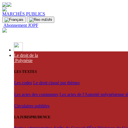
MARCHÉS PUBLICS
Abonnement JOPF
Le droit de la
Polynésie
LES TEXTES
Les codes
Le droit classé par thèmes
Les actes des communes
Les actes de l'Autorité polynésienne 
Circulaires publiées
LA JURISPRUDENCE