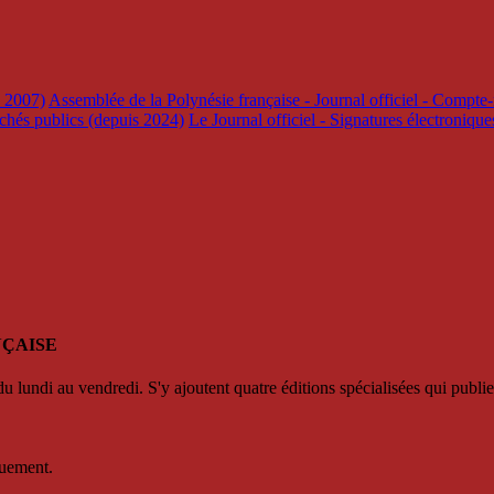
s 2007)
Assemblée de la Polynésie française - Journal officiel - Compte-
rchés publics (depuis 2024)
Le Journal officiel - Signatures électroniqu
NÇAISE
u lundi au vendredi. S'y ajoutent quatre éditions spécialisées qui publie
quement.