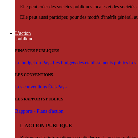
Elle peut créer des sociétés publiques locales et des sociétés
Elle peut aussi participer, pour des motifs d'intérêt général, 
L'action
publique
FINANCES PUBLIQUES
Le budget du Pays
Les budgets des établissements publics
Les 
LES CONVENTIONS
Les conventions État-Pays
LES RAPPORTS PUBLICS
Rapports - Plans d'action
L'ACTION PUBLIQUE
Retrouvez les informations essentielles sur la gestion publiqu