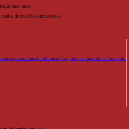
 d'économie mixte.
au capital de sociétés commerciales.
textes et documents de références
Le guide des opérations d'inventaire
e en Polynésie française :