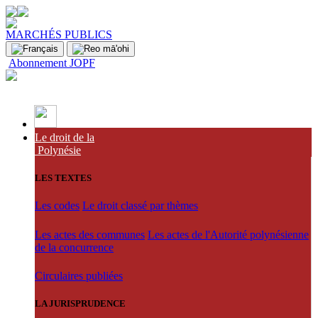
MARCHÉS PUBLICS
Abonnement JOPF
Le droit de la
Polynésie
LES TEXTES
Les codes
Le droit classé par thèmes
Les actes des communes
Les actes de l'Autorité polynésienne
de la concurrence
Circulaires publiées
LA JURISPRUDENCE