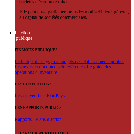
sociétés d'économie mixte.
Elle peut aussi participer, pour des motifs d'intérêt général,
au capital de sociétés commerciales.
L'action
publique
FINANCES PUBLIQUES
Le budget du Pays
Les budgets des établissements publics
Les textes et documents de références
Le guide des
opérations d'inventaire
LES CONVENTIONS
Les conventions État-Pays
LES RAPPORTS PUBLICS
Rapports - Plans d'action
L'ACTION PUBLIQUE