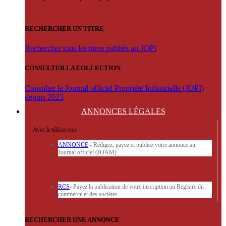
RECHERCHER UN TITRE
Rechercher tous les titres publiés au JOPI
CONSULTER LA COLLECTION
Consulter le Journal officiel Propriété Industrielle (JOPI)
depuis 2023
ANNONCES
LÉGALES
Avec le téléservice
'ARERE
:
ANNONCE
- Rédigez, payez et publiez votre annonce au
Journal officiel (JOAM)
RCS
- Payez la publication de votre inscription au Registre du
commerce et des sociétés.
RECHERCHER UNE ANNONCE