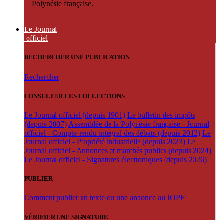
Polynésie française.
Le Journal
officiel
RECHERCHER UNE PUBLICATION
Rechercher
CONSULTER LES COLLECTIONS
Le Journal officiel (depuis 1901)
Le bulletin des impôts
(depuis 2007)
Assemblée de la Polynésie française - Journal
officiel - Compte-rendu intégral des débats (depuis 2012)
Le
Journal officiel - Propriété industrielle (depuis 2023)
Le
Journal officiel - Annonces et marchés publics (depuis 2024)
Le Journal officiel - Signatures électroniques (depuis 2026)
PUBLIER
Comment publier un texte ou une annonce au JOPF
VÉRIFIER UNE SIGNATURE