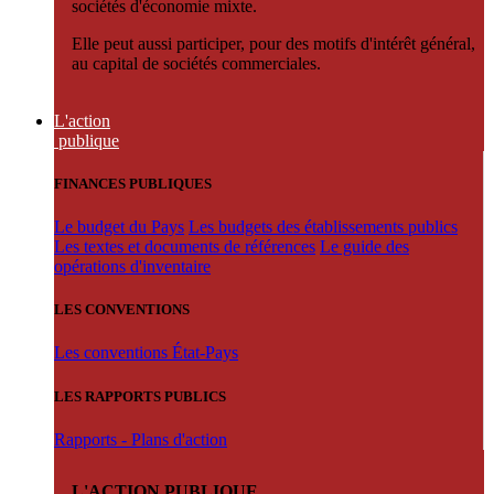
sociétés d'économie mixte.
Elle peut aussi participer, pour des motifs d'intérêt général,
au capital de sociétés commerciales.
L'action
publique
FINANCES PUBLIQUES
Le budget du Pays
Les budgets des établissements publics
Les textes et documents de références
Le guide des
opérations d'inventaire
LES CONVENTIONS
Les conventions État-Pays
LES RAPPORTS PUBLICS
Rapports - Plans d'action
L'ACTION PUBLIQUE