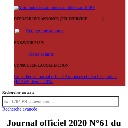
Voir toutes les annonces publiées au JOPF
DÉPOSER UNE ANNONCE (TÉLÉSERVICE
'ARERE
)
Rédiger une annonce
EN SAVOIR PLUS
Textes et tarifs
CONSULTER LA COLLECTION
Consulter le Journal officiel Annonces et marchés publics
(JOAM) depuis 2024
Rechercher un texte
Recherche avancée
Journal officiel 2020 N°61 du