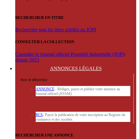
RECHERCHER UN TITRE
Rechercher tous les titres publiés au JOPI
CONSULTER LA COLLECTION
Consulter le Journal officiel Propriété Industrielle (JOPI)
depuis 2023
ANNONCES
LÉGALES
Avec le téléservice
'ARERE
:
ANNONCE
- Rédigez, payez et publiez votre annonce au
Journal officiel (JOAM)
RCS
- Payez la publication de votre inscription au Registre du
commerce et des sociétés.
RECHERCHER UNE ANNONCE