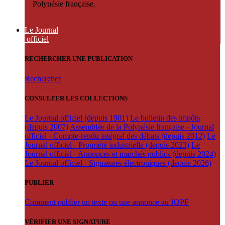
Polynésie française.
Le Journal
officiel
RECHERCHER UNE PUBLICATION
Rechercher
CONSULTER LES COLLECTIONS
Le Journal officiel (depuis 1901)
Le bulletin des impôts
(depuis 2007)
Assemblée de la Polynésie française - Journal
officiel - Compte-rendu intégral des débats (depuis 2012)
Le
Journal officiel - Propriété industrielle (depuis 2023)
Le
Journal officiel - Annonces et marchés publics (depuis 2024)
Le Journal officiel - Signatures électroniques (depuis 2026)
PUBLIER
Comment publier un texte ou une annonce au JOPF
VÉRIFIER UNE SIGNATURE