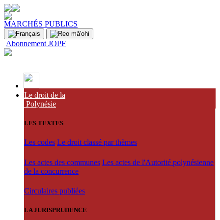
MARCHÉS PUBLICS
Abonnement JOPF
Le droit de la
Polynésie
LES TEXTES
Les codes
Le droit classé par thèmes
Les actes des communes
Les actes de l'Autorité polynésienne
de la concurrence
Circulaires publiées
LA JURISPRUDENCE