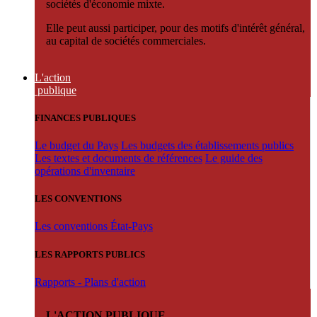
sociétés d'économie mixte.
Elle peut aussi participer, pour des motifs d'intérêt général,
au capital de sociétés commerciales.
L'action
publique
FINANCES PUBLIQUES
Le budget du Pays
Les budgets des établissements publics
Les textes et documents de références
Le guide des
opérations d'inventaire
LES CONVENTIONS
Les conventions État-Pays
LES RAPPORTS PUBLICS
Rapports - Plans d'action
L'ACTION PUBLIQUE