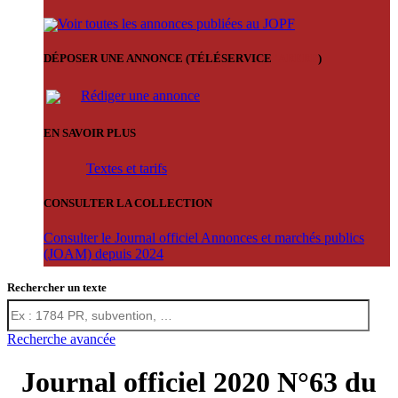
Voir toutes les annonces publiées au JOPF
DÉPOSER UNE ANNONCE (TÉLÉSERVICE
'ARERE
)
Rédiger une annonce
EN SAVOIR PLUS
Textes et tarifs
CONSULTER LA COLLECTION
Consulter le Journal officiel Annonces et marchés publics
(JOAM) depuis 2024
Rechercher un texte
Recherche avancée
Journal officiel 2020 N°63 du