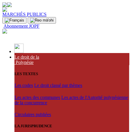
MARCHÉS PUBLICS
Abonnement JOPF
Le droit de la
Polynésie
LES TEXTES
Les codes
Le droit classé par thèmes
Les actes des communes
Les actes de l'Autorité polynésienne
de la concurrence
Circulaires publiées
LA JURISPRUDENCE