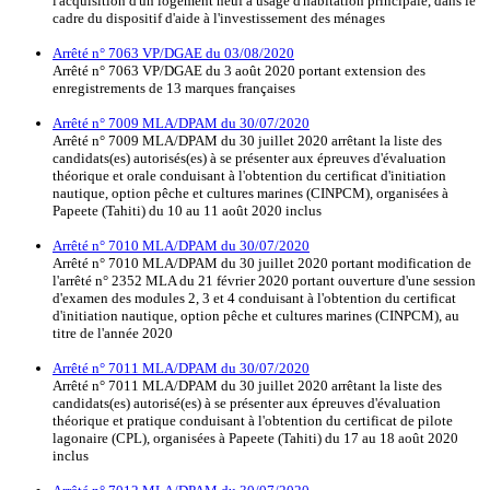
l'acquisition d'un logement neuf à usage d'habitation principale, dans le
cadre du dispositif d'aide à l'investissement des ménages
Arrêté n° 7063 VP/DGAE du 03/08/2020
Arrêté n° 7063 VP/DGAE du 3 août 2020 portant extension des
enregistrements de 13 marques françaises
Arrêté n° 7009 MLA/DPAM du 30/07/2020
Arrêté n° 7009 MLA/DPAM du 30 juillet 2020 arrêtant la liste des
candidats(es) autorisés(es) à se présenter aux épreuves d'évaluation
théorique et orale conduisant à l'obtention du certificat d'initiation
nautique, option pêche et cultures marines (CINPCM), organisées à
Papeete (Tahiti) du 10 au 11 août 2020 inclus
Arrêté n° 7010 MLA/DPAM du 30/07/2020
Arrêté n° 7010 MLA/DPAM du 30 juillet 2020 portant modification de
l'arrêté n° 2352 MLA du 21 février 2020 portant ouverture d'une session
d'examen des modules 2, 3 et 4 conduisant à l'obtention du certificat
d'initiation nautique, option pêche et cultures marines (CINPCM), au
titre de l'année 2020
Arrêté n° 7011 MLA/DPAM du 30/07/2020
Arrêté n° 7011 MLA/DPAM du 30 juillet 2020 arrêtant la liste des
candidats(es) autorisé(es) à se présenter aux épreuves d'évaluation
théorique et pratique conduisant à l'obtention du certificat de pilote
lagonaire (CPL), organisées à Papeete (Tahiti) du 17 au 18 août 2020
inclus