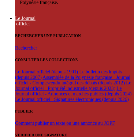
Polynésie française.
Le Journal
officiel
RECHERCHER UNE PUBLICATION
Rechercher
CONSULTER LES COLLECTIONS
Le Journal officiel (depuis 1901)
Le bulletin des impôts
(depuis 2007)
Assemblée de la Polynésie française - Journal
officiel - Compte-rendu intégral des débats (depuis 2012)
Le
Journal officiel - Propriété industrielle (depuis 2023)
Le
Journal officiel - Annonces et marchés publics (depuis 2024)
Le Journal officiel - Signatures électroniques (depuis 2026)
PUBLIER
Comment publier un texte ou une annonce au JOPF
VÉRIFIER UNE SIGNATURE