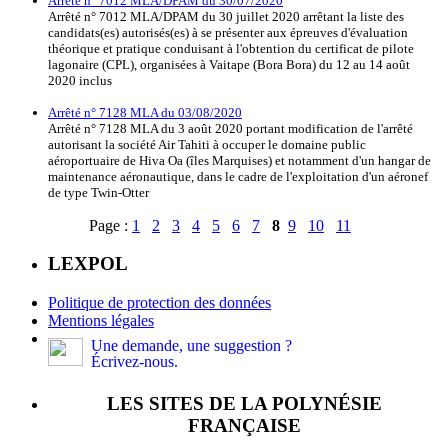
Arrêté n° 7012 MLA/DPAM du 30/07/2020
Arrêté n° 7012 MLA/DPAM du 30 juillet 2020 arrêtant la liste des
candidats(es) autorisés(es) à se présenter aux épreuves d'évaluation
théorique et pratique conduisant à l'obtention du certificat de pilote
lagonaire (CPL), organisées à Vaitape (Bora Bora) du 12 au 14 août
2020 inclus
Arrêté n° 7128 MLA du 03/08/2020
Arrêté n° 7128 MLA du 3 août 2020 portant modification de l'arrêté
autorisant la société Air Tahiti à occuper le domaine public
aéroportuaire de Hiva Oa (îles Marquises) et notamment d'un hangar de
maintenance aéronautique, dans le cadre de l'exploitation d'un aéronef
de type Twin-Otter
Page :
1
2
3
4
5
6
7
8
9
10
11
LEXPOL
Politique de protection des données
Mentions légales
Une demande, une suggestion ?
Écrivez-nous.
LES SITES DE LA POLYNÉSIE
FRANÇAISE