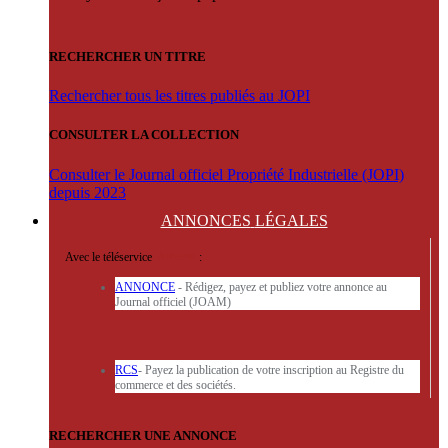
RECHERCHER UN TITRE
Rechercher tous les titres publiés au JOPI
CONSULTER LA COLLECTION
Consulter le Journal officiel Propriété Industrielle (JOPI)
depuis 2023
ANNONCES
LÉGALES
Avec le téléservice
'ARERE
:
ANNONCE
- Rédigez, payez et publiez votre annonce au
Journal officiel (JOAM)
RCS
- Payez la publication de votre inscription au Registre du
commerce et des sociétés.
RECHERCHER UNE ANNONCE