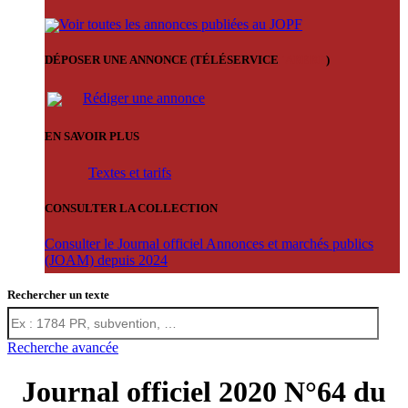
Voir toutes les annonces publiées au JOPF
DÉPOSER UNE ANNONCE (TÉLÉSERVICE
'ARERE
)
Rédiger une annonce
EN SAVOIR PLUS
Textes et tarifs
CONSULTER LA COLLECTION
Consulter le Journal officiel Annonces et marchés publics
(JOAM) depuis 2024
Rechercher un texte
Recherche avancée
Journal officiel 2020 N°64 du