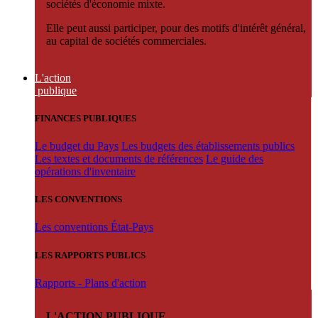
sociétés d'économie mixte.
Elle peut aussi participer, pour des motifs d'intérêt général,
au capital de sociétés commerciales.
L'action
publique
FINANCES PUBLIQUES
Le budget du Pays
Les budgets des établissements publics
Les textes et documents de références
Le guide des
opérations d'inventaire
LES CONVENTIONS
Les conventions État-Pays
LES RAPPORTS PUBLICS
Rapports - Plans d'action
L'ACTION PUBLIQUE