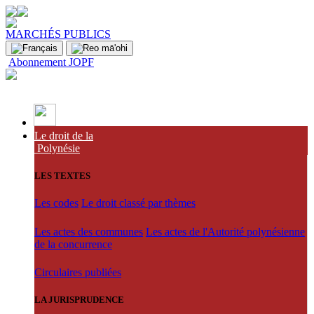
MARCHÉS PUBLICS
Abonnement JOPF
Le droit de la
Polynésie
LES TEXTES
Les codes
Le droit classé par thèmes
Les actes des communes
Les actes de l'Autorité polynésienne
de la concurrence
Circulaires publiées
LA JURISPRUDENCE