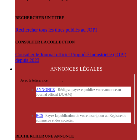
RECHERCHER UN TITRE
Rechercher tous les titres publiés au JOPI
CONSULTER LA COLLECTION
Consulter le Journal officiel Propriété Industrielle (JOPI)
depuis 2023
ANNONCES
LÉGALES
Avec le téléservice
'ARERE
:
ANNONCE
- Rédigez, payez et publiez votre annonce au
Journal officiel (JOAM)
RCS
- Payez la publication de votre inscription au Registre du
commerce et des sociétés.
RECHERCHER UNE ANNONCE