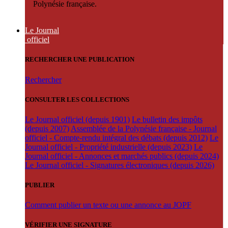
Polynésie française.
Le Journal
officiel
RECHERCHER UNE PUBLICATION
Rechercher
CONSULTER LES COLLECTIONS
Le Journal officiel (depuis 1901)
Le bulletin des impôts
(depuis 2007)
Assemblée de la Polynésie française - Journal
officiel - Compte-rendu intégral des débats (depuis 2012)
Le
Journal officiel - Propriété industrielle (depuis 2023)
Le
Journal officiel - Annonces et marchés publics (depuis 2024)
Le Journal officiel - Signatures électroniques (depuis 2026)
PUBLIER
Comment publier un texte ou une annonce au JOPF
VÉRIFIER UNE SIGNATURE