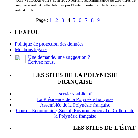
4555 VP/DGAE du 29 avril 2020 portant reconnaissance de 230 titres de
propriété industrielle délivrés par l'Institut national de la propriété
industrielle
Page :
1
2
3
4
5
6
7
8
9
LEXPOL
Politique de protection des données
Mentions légales
Une demande, une suggestion ?
Écrivez-nous.
LES SITES DE LA POLYNÉSIE
FRANÇAISE
service-public.pf
La Présidence de la Polynésie française
Assemblée de la Polynésie française
Conseil Économique, Social, Environnemental et Culturel de
la Polynésie française
LES SITES DE L'ÉTAT