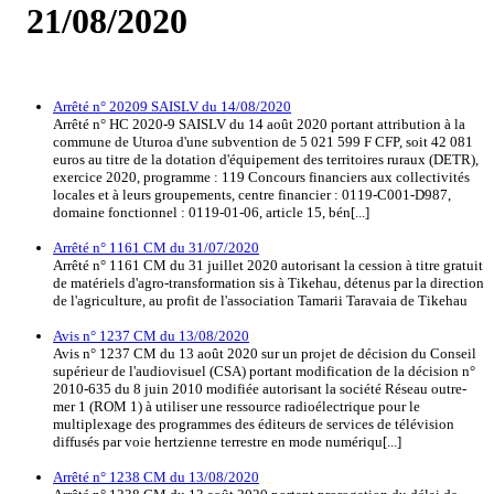
21/08/2020
Arrêté n° 20209 SAISLV du 14/08/2020
Arrêté n° HC 2020-9 SAISLV du 14 août 2020 portant attribution à la
commune de Uturoa d'une subvention de 5 021 599 F CFP, soit 42 081
euros au titre de la dotation d'équipement des territoires ruraux (DETR),
exercice 2020, programme : 119 Concours financiers aux collectivités
locales et à leurs groupements, centre financier : 0119-C001-D987,
domaine fonctionnel : 0119-01-06, article 15, bén[...]
Arrêté n° 1161 CM du 31/07/2020
Arrêté n° 1161 CM du 31 juillet 2020 autorisant la cession à titre gratuit
de matériels d'agro-transformation sis à Tikehau, détenus par la direction
de l'agriculture, au profit de l'association Tamarii Taravaia de Tikehau
Avis n° 1237 CM du 13/08/2020
Avis n° 1237 CM du 13 août 2020 sur un projet de décision du Conseil
supérieur de l'audiovisuel (CSA) portant modification de la décision n°
2010-635 du 8 juin 2010 modifiée autorisant la société Réseau outre-
mer 1 (ROM 1) à utiliser une ressource radioélectrique pour le
multiplexage des programmes des éditeurs de services de télévision
diffusés par voie hertzienne terrestre en mode numériqu[...]
Arrêté n° 1238 CM du 13/08/2020