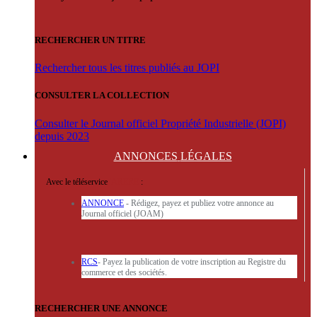
RECHERCHER UN TITRE
Rechercher tous les titres publiés au JOPI
CONSULTER LA COLLECTION
Consulter le Journal officiel Propriété Industrielle (JOPI)
depuis 2023
ANNONCES
LÉGALES
Avec le téléservice
'ARERE
:
ANNONCE
- Rédigez, payez et publiez votre annonce au
Journal officiel (JOAM)
RCS
- Payez la publication de votre inscription au Registre du
commerce et des sociétés.
RECHERCHER UNE ANNONCE