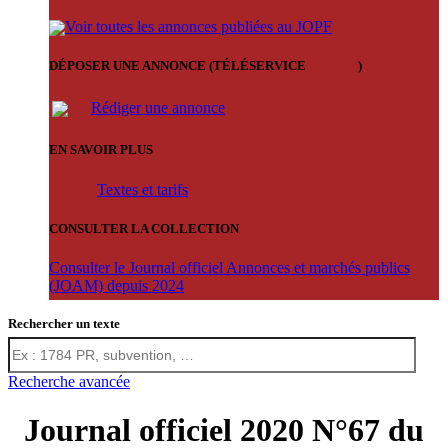
Voir toutes les annonces publiées au JOPF
DÉPOSER UNE ANNONCE (TÉLÉSERVICE
'ARERE
)
Rédiger une annonce
EN SAVOIR PLUS
Textes et tarifs
CONSULTER LA COLLECTION
Consulter le Journal officiel Annonces et marchés publics
(JOAM) depuis 2024
Rechercher un texte
Recherche avancée
Journal officiel 2020 N°67 du