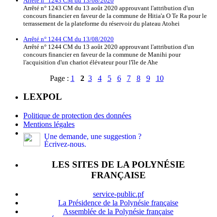
Arrêté n° 1243 CM du 13/08/2020
Arrêté n° 1243 CM du 13 août 2020 approuvant l'attribution d'un
concours financier en faveur de la commune de Hitia'a O Te Ra pour le
terrassement de la plateforme du réservoir du plateau Atohei
Arrêté n° 1244 CM du 13/08/2020
Arrêté n° 1244 CM du 13 août 2020 approuvant l'attribution d'un
concours financier en faveur de la commune de Manihi pour
l'acquisition d'un chariot élévateur pour l'île de Ahe
Page :
1
2
3
4
5
6
7
8
9
10
LEXPOL
Politique de protection des données
Mentions légales
Une demande, une suggestion ?
Écrivez-nous.
LES SITES DE LA POLYNÉSIE
FRANÇAISE
service-public.pf
La Présidence de la Polynésie française
Assemblée de la Polynésie française