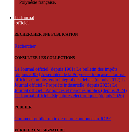
Polynésie française.
Le Journal
officiel
RECHERCHER UNE PUBLICATION
Rechercher
CONSULTER LES COLLECTIONS
Le Journal officiel (depuis 1901)
Le bulletin des impôts
(depuis 2007)
Assemblée de la Polynésie française - Journal
officiel - Compte-rendu intégral des débats (depuis 2012)
Le
Journal officiel - Propriété industrielle (depuis 2023)
Le
Journal officiel - Annonces et marchés publics (depuis 2024)
Le Journal officiel - Signatures électroniques (depuis 2026)
PUBLIER
Comment publier un texte ou une annonce au JOPF
VÉRIFIER UNE SIGNATURE