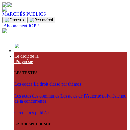
MARCHÉS PUBLICS
Abonnement JOPF
Le droit de la
Polynésie
LES TEXTES
Les codes
Le droit classé par thèmes
Les actes des communes
Les actes de l'Autorité polynésienne
de la concurrence
Circulaires publiées
LA JURISPRUDENCE