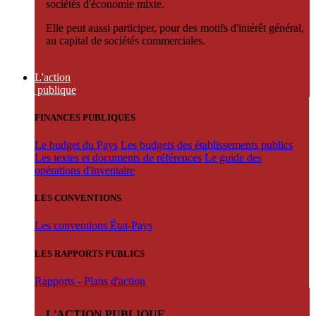
sociétés d'économie mixte.
Elle peut aussi participer, pour des motifs d'intérêt général,
au capital de sociétés commerciales.
L'action
publique
FINANCES PUBLIQUES
Le budget du Pays
Les budgets des établissements publics
Les textes et documents de références
Le guide des
opérations d'inventaire
LES CONVENTIONS
Les conventions État-Pays
LES RAPPORTS PUBLICS
Rapports - Plans d'action
L'ACTION PUBLIQUE