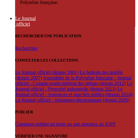
Polynésie française.
Le Journal
officiel
RECHERCHER UNE PUBLICATION
Rechercher
CONSULTER LES COLLECTIONS
Le Journal officiel (depuis 1901)
Le bulletin des impôts
(depuis 2007)
Assemblée de la Polynésie française - Journal
officiel - Compte-rendu intégral des débats (depuis 2012)
Le
Journal officiel - Propriété industrielle (depuis 2023)
Le
Journal officiel - Annonces et marchés publics (depuis 2024)
Le Journal officiel - Signatures électroniques (depuis 2026)
PUBLIER
Comment publier un texte ou une annonce au JOPF
VÉRIFIER UNE SIGNATURE