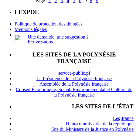
Page :
1
2
3
4
5
6
7
8
9
LEXPOL
Politique de protection des données
Mentions légales
Une demande, une suggestion ?
Écrivez-nous.
LES SITES DE LA POLYNÉSIE
FRANÇAISE
service-public.pf
La Présidence de la Polynésie française
Assemblée de la Polynésie française
Conseil Économique, Social, Environnemental et Culturel de
la Polynésie française
LES SITES DE L'ÉTAT
Legifrance
Haut-commissariat de la république
Site du Ministère de la Justice en Polynésie