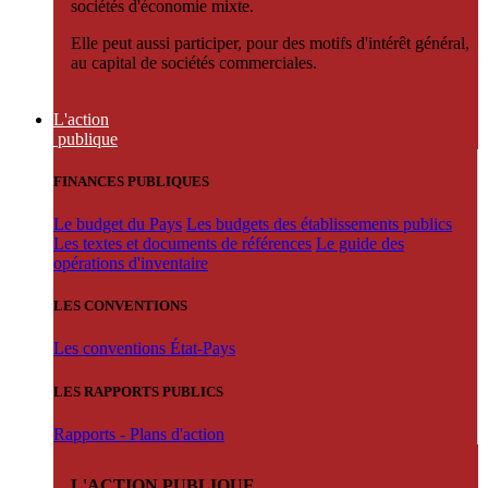
sociétés d'économie mixte.
Elle peut aussi participer, pour des motifs d'intérêt général,
au capital de sociétés commerciales.
L'action
publique
FINANCES PUBLIQUES
Le budget du Pays
Les budgets des établissements publics
Les textes et documents de références
Le guide des
opérations d'inventaire
LES CONVENTIONS
Les conventions État-Pays
LES RAPPORTS PUBLICS
Rapports - Plans d'action
L'ACTION PUBLIQUE