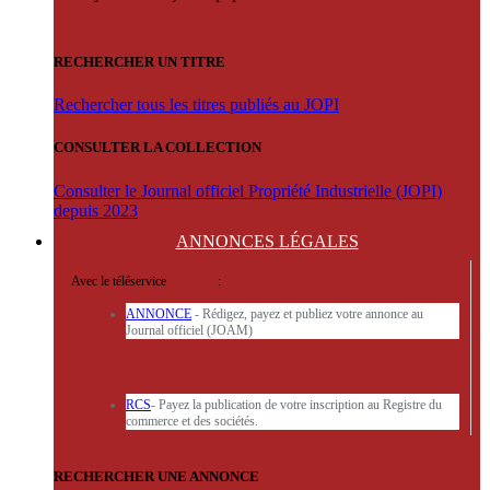
RECHERCHER UN TITRE
Rechercher tous les titres publiés au JOPI
CONSULTER LA COLLECTION
Consulter le Journal officiel Propriété Industrielle (JOPI)
depuis 2023
ANNONCES
LÉGALES
Avec le téléservice
'ARERE
:
ANNONCE
- Rédigez, payez et publiez votre annonce au
Journal officiel (JOAM)
RCS
- Payez la publication de votre inscription au Registre du
commerce et des sociétés.
RECHERCHER UNE ANNONCE