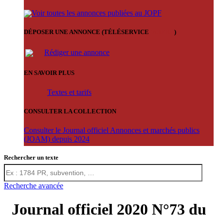
Voir toutes les annonces publiées au JOPF
DÉPOSER UNE ANNONCE (TÉLÉSERVICE
'ARERE
)
Rédiger une annonce
EN SAVOIR PLUS
Textes et tarifs
CONSULTER LA COLLECTION
Consulter le Journal officiel Annonces et marchés publics
(JOAM) depuis 2024
Rechercher un texte
Recherche avancée
Journal officiel 2020 N°73 du