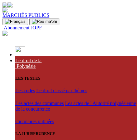
MARCHÉS PUBLICS
Abonnement JOPF
Le droit de la
Polynésie
LES TEXTES
Les codes
Le droit classé par thèmes
Les actes des communes
Les actes de l'Autorité polynésienne
de la concurrence
Circulaires publiées
LA JURISPRUDENCE