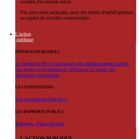
sociétés d'économie mixte.
Elle peut aussi participer, pour des motifs d'intérêt général,
au capital de sociétés commerciales.
L'action
publique
FINANCES PUBLIQUES
Le budget du Pays
Les budgets des établissements publics
Les textes et documents de références
Le guide des
opérations d'inventaire
LES CONVENTIONS
Les conventions État-Pays
LES RAPPORTS PUBLICS
Rapports - Plans d'action
L'ACTION PUBLIQUE