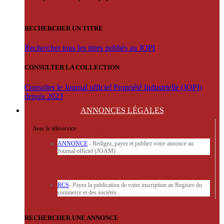
RECHERCHER UN TITRE
Rechercher tous les titres publiés au JOPI
CONSULTER LA COLLECTION
Consulter le Journal officiel Propriété Industrielle (JOPI)
depuis 2023
ANNONCES
LÉGALES
Avec le téléservice
'ARERE
:
ANNONCE
- Rédigez, payez et publiez votre annonce au
Journal officiel (JOAM)
RCS
- Payez la publication de votre inscription au Registre du
commerce et des sociétés.
RECHERCHER UNE ANNONCE