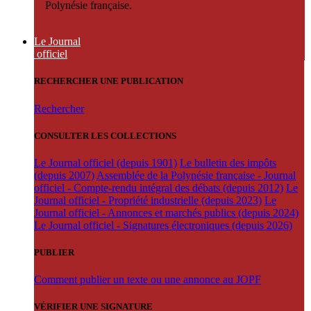
Polynésie française.
Le Journal
officiel
RECHERCHER UNE PUBLICATION
Rechercher
CONSULTER LES COLLECTIONS
Le Journal officiel (depuis 1901)
Le bulletin des impôts
(depuis 2007)
Assemblée de la Polynésie française - Journal
officiel - Compte-rendu intégral des débats (depuis 2012)
Le
Journal officiel - Propriété industrielle (depuis 2023)
Le
Journal officiel - Annonces et marchés publics (depuis 2024)
Le Journal officiel - Signatures électroniques (depuis 2026)
PUBLIER
Comment publier un texte ou une annonce au JOPF
VÉRIFIER UNE SIGNATURE