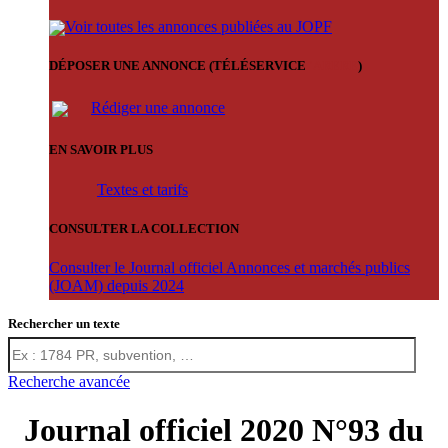
Voir toutes les annonces publiées au JOPF
DÉPOSER UNE ANNONCE (TÉLÉSERVICE
'ARERE
)
Rédiger une annonce
EN SAVOIR PLUS
Textes et tarifs
CONSULTER LA COLLECTION
Consulter le Journal officiel Annonces et marchés publics
(JOAM) depuis 2024
Rechercher un texte
Recherche avancée
Journal officiel 2020 N°93 du