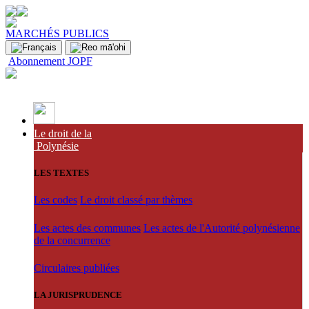
MARCHÉS PUBLICS
Abonnement JOPF
Le droit de la
Polynésie
LES TEXTES
Les codes
Le droit classé par thèmes
Les actes des communes
Les actes de l'Autorité polynésienne
de la concurrence
Circulaires publiées
LA JURISPRUDENCE