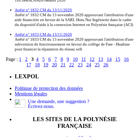
TECH4ISLANDS Awards 2020
Arrêté n° 1832 CM du 13/11/2020
Arrêté n° 1832 CM du 13 novembre 2020 approuvant l'attribution d'une
aide financière en faveur de la SARL Hotu Nui Ingénierie dans le cadre
du dispositif d'aide à la connexion Internet en Polynésie française (ACI)
Arrêté n° 1833 CM du 13/11/2020
Arrêté n° 1833 CM du 13 novembre 2020 approuvant l'attribution d'une
subvention de fonctionnement en faveur du collège de Fare - Huahine
pour financer la réparation du réseau wifi
Page :
1
2
3
4
5
6
7
8
9
10
11
12
13
14
15
16
17
18
19
20
21
22
23
24
25
26
LEXPOL
Politique de protection des données
Mentions légales
Une demande, une suggestion ?
Écrivez-nous.
LES SITES DE LA POLYNÉSIE
FRANÇAISE