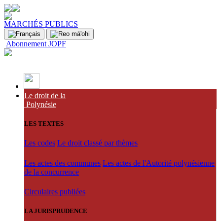
MARCHÉS PUBLICS
Abonnement JOPF
Le droit de la
Polynésie
LES TEXTES
Les codes
Le droit classé par thèmes
Les actes des communes
Les actes de l'Autorité polynésienne
de la concurrence
Circulaires publiées
LA JURISPRUDENCE