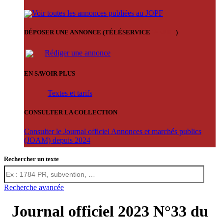
Voir toutes les annonces publiées au JOPF
DÉPOSER UNE ANNONCE (TÉLÉSERVICE
'ARERE
)
Rédiger une annonce
EN SAVOIR PLUS
Textes et tarifs
CONSULTER LA COLLECTION
Consulter le Journal officiel Annonces et marchés publics
(JOAM) depuis 2024
Rechercher un texte
Recherche avancée
Journal officiel 2023 N°33 du