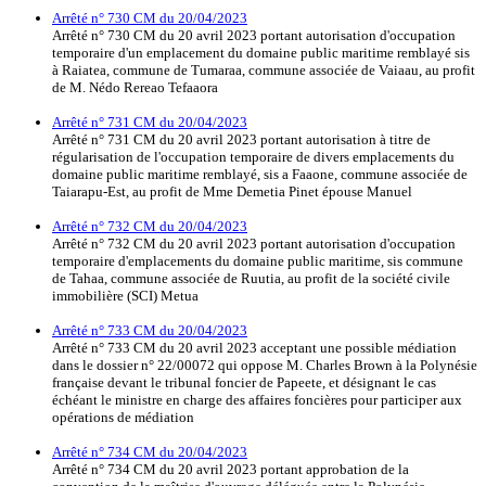
Arrêté n° 730 CM du 20/04/2023
Arrêté n° 730 CM du 20 avril 2023 portant autorisation d'occupation
temporaire d'un emplacement du domaine public maritime remblayé sis
à Raiatea, commune de Tumaraa, commune associée de Vaiaau, au profit
de M. Nédo Rereao Tefaaora
Arrêté n° 731 CM du 20/04/2023
Arrêté n° 731 CM du 20 avril 2023 portant autorisation à titre de
régularisation de l'occupation temporaire de divers emplacements du
domaine public maritime remblayé, sis a Faaone, commune associée de
Taiarapu-Est, au profit de Mme Demetia Pinet épouse Manuel
Arrêté n° 732 CM du 20/04/2023
Arrêté n° 732 CM du 20 avril 2023 portant autorisation d'occupation
temporaire d'emplacements du domaine public maritime, sis commune
de Tahaa, commune associée de Ruutia, au profit de la société civile
immobilière (SCI) Metua
Arrêté n° 733 CM du 20/04/2023
Arrêté n° 733 CM du 20 avril 2023 acceptant une possible médiation
dans le dossier n° 22/00072 qui oppose M. Charles Brown à la Polynésie
française devant le tribunal foncier de Papeete, et désignant le cas
échéant le ministre en charge des affaires foncières pour participer aux
opérations de médiation
Arrêté n° 734 CM du 20/04/2023
Arrêté n° 734 CM du 20 avril 2023 portant approbation de la