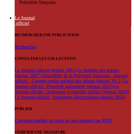
Polynésie française.
Le Journal
officiel
RECHERCHER UNE PUBLICATION
Rechercher
CONSULTER LES COLLECTIONS
Le Journal officiel (depuis 1901)
Le bulletin des impôts
(depuis 2007)
Assemblée de la Polynésie française - Journal
officiel - Compte-rendu intégral des débats (depuis 2012)
Le
Journal officiel - Propriété industrielle (depuis 2023)
Le
Journal officiel - Annonces et marchés publics (depuis 2024)
Le Journal officiel - Signatures électroniques (depuis 2026)
PUBLIER
Comment publier un texte ou une annonce au JOPF
VÉRIFIER UNE SIGNATURE