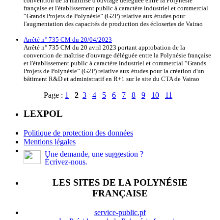
convention de la maîtrise d'ouvrage déléguée entre la Polynésie
française et l'établissement public à caractère industriel et commercial
“Grands Projets de Polynésie” (G2P) relative aux études pour
l'augmentation des capacités de production des écloseries de Vairao
Arrêté n° 735 CM du 20/04/2023
Arrêté n° 735 CM du 20 avril 2023 portant approbation de la
convention de maîtrise d'ouvrage déléguée entre la Polynésie française
et l'établissement public à caractère industriel et commercial “Grands
Projets de Polynésie” (G2P) relative aux études pour la création d'un
bâtiment R&D et administratif en R+1 sur le site du CTA de Vairao
Page :
1
2
3
4
5
6
7
8
9
10
11
LEXPOL
Politique de protection des données
Mentions légales
Une demande, une suggestion ?
Écrivez-nous.
LES SITES DE LA POLYNÉSIE
FRANÇAISE
service-public.pf