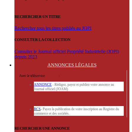
RECHERCHER UN TITRE
Rechercher tous les titres publiés au JOPI
CONSULTER LA COLLECTION
Consulter le Journal officiel Propriété Industrielle (JOPI)
depuis 2023
ANNONCES
LÉGALES
Avec le téléservice
'ARERE
:
ANNONCE
- Rédigez, payez et publiez votre annonce au
Journal officiel (JOAM)
RCS
- Payez la publication de votre inscription au Registre du
commerce et des sociétés.
RECHERCHER UNE ANNONCE