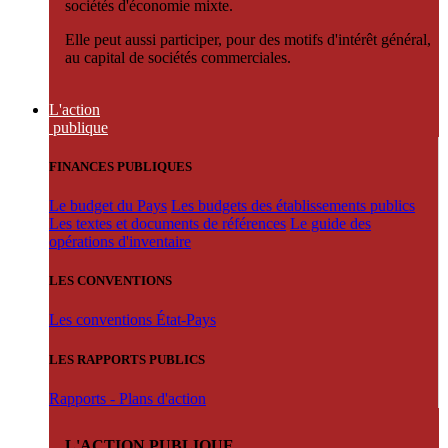
sociétés d'économie mixte.
Elle peut aussi participer, pour des motifs d'intérêt général,
au capital de sociétés commerciales.
L'action
publique
FINANCES PUBLIQUES
Le budget du Pays
Les budgets des établissements publics
Les textes et documents de références
Le guide des
opérations d'inventaire
LES CONVENTIONS
Les conventions État-Pays
LES RAPPORTS PUBLICS
Rapports - Plans d'action
L'ACTION PUBLIQUE