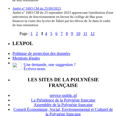
de leur orientation
Arrêté n° 1683 CM du 25/09/2023
Arrêté n° 1683 CM du 25 septembre 2023 approuvant l'attribution d'une
subvention de fonctionnement en faveur du collège de Hao pour
financer la visite des lycées de Tahiti par les élèves de 3e dans le cadre
de leur orientation
Page :
1
2
3
4
5
6
7
8
9
10
11
12
LEXPOL
Politique de protection des données
Mentions légales
Une demande, une suggestion ?
Écrivez-nous.
LES SITES DE LA POLYNÉSIE
FRANÇAISE
service-public.pf
La Présidence de la Polynésie française
Assemblée de la Polynésie française
Conseil Économique, Social, Environnemental et Culturel de
la Polynésie française