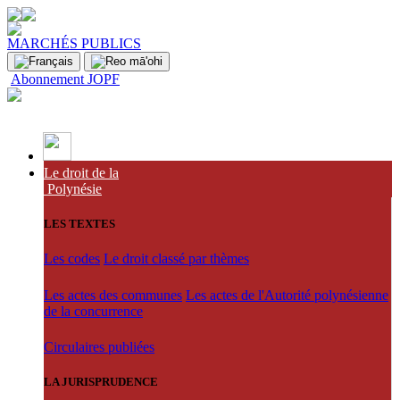
MARCHÉS PUBLICS
Abonnement JOPF
Le droit de la
Polynésie
LES TEXTES
Les codes
Le droit classé par thèmes
Les actes des communes
Les actes de l'Autorité polynésienne
de la concurrence
Circulaires publiées
LA JURISPRUDENCE