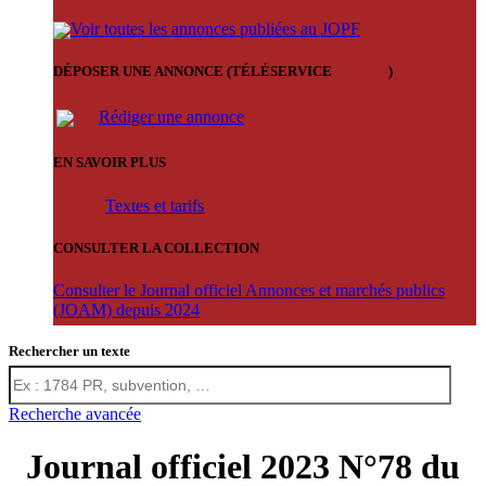
Voir toutes les annonces publiées au JOPF
DÉPOSER UNE ANNONCE (TÉLÉSERVICE
'ARERE
)
Rédiger une annonce
EN SAVOIR PLUS
Textes et tarifs
CONSULTER LA COLLECTION
Consulter le Journal officiel Annonces et marchés publics
(JOAM) depuis 2024
Rechercher un texte
Recherche avancée
Journal officiel 2023 N°78 du