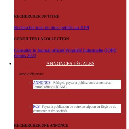
RECHERCHER UN TITRE
Rechercher tous les titres publiés au JOPI
CONSULTER LA COLLECTION
Consulter le Journal officiel Propriété Industrielle (JOPI)
depuis 2023
ANNONCES
LÉGALES
Avec le téléservice
'ARERE
:
ANNONCE
- Rédigez, payez et publiez votre annonce au
Journal officiel (JOAM)
RCS
- Payez la publication de votre inscription au Registre du
commerce et des sociétés.
RECHERCHER UNE ANNONCE