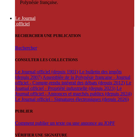
Polynésie française.
Le Journal
officiel
RECHERCHER UNE PUBLICATION
Rechercher
CONSULTER LES COLLECTIONS
Le Journal officiel (depuis 1901)
Le bulletin des impôts
(depuis 2007)
Assemblée de la Polynésie française - Journal
officiel - Compte-rendu intégral des débats (depuis 2012)
Le
Journal officiel - Propriété industrielle (depuis 2023)
Le
Journal officiel - Annonces et marchés publics (depuis 2024)
Le Journal officiel - Signatures électroniques (depuis 2026)
PUBLIER
Comment publier un texte ou une annonce au JOPF
VÉRIFIER UNE SIGNATURE