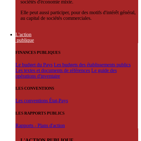
sociétés d'économie mixte.
Elle peut aussi participer, pour des motifs d'intérêt général,
au capital de sociétés commerciales.
L'action
publique
FINANCES PUBLIQUES
Le budget du Pays
Les budgets des établissements publics
Les textes et documents de références
Le guide des
opérations d'inventaire
LES CONVENTIONS
Les conventions État-Pays
LES RAPPORTS PUBLICS
Rapports - Plans d'action
L'ACTION PUBLIQUE