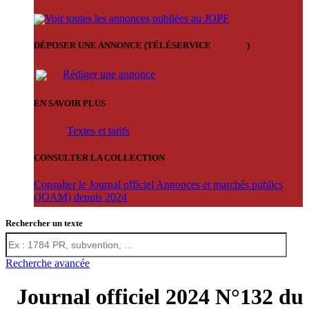
Voir toutes les annonces publiées au JOPF
DÉPOSER UNE ANNONCE (TÉLÉSERVICE
'ARERE
)
Rédiger une annonce
EN SAVOIR PLUS
Textes et tarifs
CONSULTER LA COLLECTION
Consulter le Journal officiel Annonces et marchés publics
(JOAM) depuis 2024
Rechercher un texte
Recherche avancée
Journal officiel 2024 N°132 du