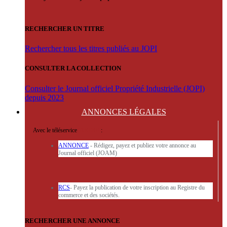
RECHERCHER UN TITRE
Rechercher tous les titres publiés au JOPI
CONSULTER LA COLLECTION
Consulter le Journal officiel Propriété Industrielle (JOPI)
depuis 2023
ANNONCES
LÉGALES
Avec le téléservice
'ARERE
:
ANNONCE
- Rédigez, payez et publiez votre annonce au
Journal officiel (JOAM)
RCS
- Payez la publication de votre inscription au Registre du
commerce et des sociétés.
RECHERCHER UNE ANNONCE