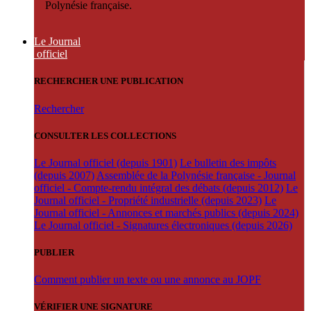
Polynésie française.
Le Journal
officiel
RECHERCHER UNE PUBLICATION
Rechercher
CONSULTER LES COLLECTIONS
Le Journal officiel (depuis 1901)
Le bulletin des impôts
(depuis 2007)
Assemblée de la Polynésie française - Journal
officiel - Compte-rendu intégral des débats (depuis 2012)
Le
Journal officiel - Propriété industrielle (depuis 2023)
Le
Journal officiel - Annonces et marchés publics (depuis 2024)
Le Journal officiel - Signatures électroniques (depuis 2026)
PUBLIER
Comment publier un texte ou une annonce au JOPF
VÉRIFIER UNE SIGNATURE