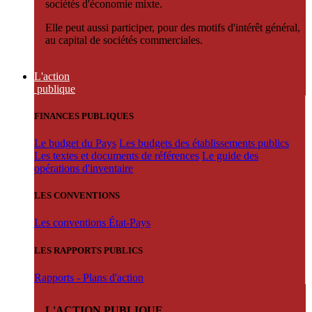
sociétés d'économie mixte.
Elle peut aussi participer, pour des motifs d'intérêt général,
au capital de sociétés commerciales.
L'action
publique
FINANCES PUBLIQUES
Le budget du Pays
Les budgets des établissements publics
Les textes et documents de références
Le guide des
opérations d'inventaire
LES CONVENTIONS
Les conventions État-Pays
LES RAPPORTS PUBLICS
Rapports - Plans d'action
L'ACTION PUBLIQUE