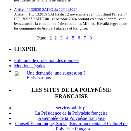
hospitalier de la Polynésie française
Arrêté n° 132059 SAITG du 12/11/2024
Arrêté n° HC 132059 SAITG du 12 novembre 2024 modifiant l'arrêté n°
HC 130935 SAITG du 1er octobre 2024 portant création et approuvant
les statuts de la communauté de communes Mihiroa-Havaiki regroupant
les communes de Arutua, Fakarava et Rangiroa
Page :
1
2
3
4
5
6
7
8
LEXPOL
Politique de protection des données
Mentions légales
Une demande, une suggestion ?
Écrivez-nous.
LES SITES DE LA POLYNÉSIE
FRANÇAISE
service-public.pf
La Présidence de la Polynésie française
Assemblée de la Polynésie française
Conseil Économique, Social, Environnemental et Culturel de
la Polynésie française