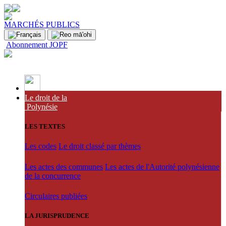
MARCHÉS PUBLICS
Abonnement JOPF
Le droit de la
Polynésie
LES TEXTES
Les codes
Le droit classé par thèmes
Les actes des communes
Les actes de l'Autorité polynésienne
de la concurrence
Circulaires publiées
LA JURISPRUDENCE