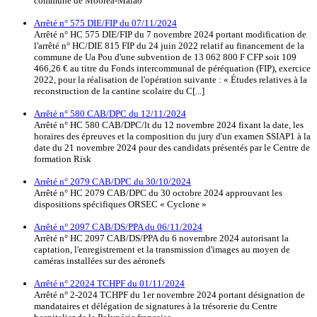
commune de Moorea-Maiao
Arrêté n° 575 DIE/FIP du 07/11/2024
Arrêté n° HC 575 DIE/FIP du 7 novembre 2024 portant modification de
l'arrêté n° HC/DIE 815 FIP du 24 juin 2022 relatif au financement de la
commune de Ua Pou d'une subvention de 13 062 800 F CFP soit 109
466,26 € au titre du Fonds intercommunal de péréquation (FIP), exercice
2022, pour la réalisation de l'opération suivante : « Études relatives à la
reconstruction de la cantine scolaire du C[...]
Arrêté n° 580 CAB/DPC du 12/11/2024
Arrêté n° HC 580 CAB/DPC/lt du 12 novembre 2024 fixant la date, les
horaires des épreuves et la composition du jury d'un examen SSIAP1 à la
date du 21 novembre 2024 pour des candidats présentés par le Centre de
formation Risk
Arrêté n° 2079 CAB/DPC du 30/10/2024
Arrêté n° HC 2079 CAB/DPC du 30 octobre 2024 approuvant les
dispositions spécifiques ORSEC « Cyclone »
Arrêté n° 2097 CAB/DS/PPA du 06/11/2024
Arrêté n° HC 2097 CAB/DS/PPA du 6 novembre 2024 autorisant la
captation, l'enregistrement et la transmission d'images au moyen de
caméras installées sur des aéronefs
Arrêté n° 22024 TCHPF du 01/11/2024
Arrêté n° 2-2024 TCHPF du 1er novembre 2024 portant désignation de
mandataires et délégation de signatures à la trésorerie du Centre