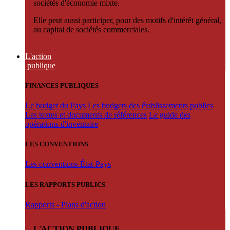
sociétés d'économie mixte.
Elle peut aussi participer, pour des motifs d'intérêt général,
au capital de sociétés commerciales.
L'action
publique
FINANCES PUBLIQUES
Le budget du Pays
Les budgets des établissements publics
Les textes et documents de références
Le guide des
opérations d'inventaire
LES CONVENTIONS
Les conventions État-Pays
LES RAPPORTS PUBLICS
Rapports - Plans d'action
L'ACTION PUBLIQUE