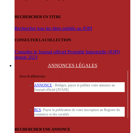
RECHERCHER UN TITRE
Rechercher tous les titres publiés au JOPI
CONSULTER LA COLLECTION
Consulter le Journal officiel Propriété Industrielle (JOPI)
depuis 2023
ANNONCES
LÉGALES
Avec le téléservice
'ARERE
:
ANNONCE
- Rédigez, payez et publiez votre annonce au
Journal officiel (JOAM)
RCS
- Payez la publication de votre inscription au Registre du
commerce et des sociétés.
RECHERCHER UNE ANNONCE