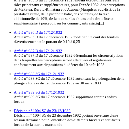
Arrêté n° 985 D du 17 décembre 1932 rendant exécutoires plusieurs
rôles principaux et supplémentaires, pour l'année 1932, des perceptions
de Makatea, Rurutu-Rimatara et d'Atuona (Marquises Sud-Est), de la
prestation rurale, de la propriété bâtie, des patentes, de la taxe
additionnelle de 10%, de la taxe sur les chiens et du droit fixe et
supplémentaire à percevoir sur les commerçants asiatiq[...]
Arrêté n° 986 D du 17/12/1932
Arrêté n° 986 D du 17 décembre 1932 modifiant le coût des feuilles
d'avertissement et le portant de 0,10 à 0,25
Arrêté n° 987 D du 17/12/1932
Arrêté n° 987 D du 17 décembre 1932 déterminant les circonscriptions
dans lesquelles les perceptions seront effectuées et régularisées
conformément aux dispositions du décret du 10 août 1928
Arrêté n° 988 SG du 17/12/1932
Arrêté n° 988 SG du 17 décembre 1932 autorisant la prolongation de la
plonge à Raraka du 1er décembre 1932 au 30 mars 1933
Arrêté n° 989 SG du 17/12/1932
Arrêté n° 989 SG du 17 décembre 1932 supprimant certains cadres
locaux
Décision n° 1004 SG du 23/12/1932
Décision n° 1004 SG du 23 décembre 1932 portant ouverture d'une
session d'examen pour l'obtention des différents brevets et certificats
locaux de la marine marchande