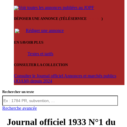
Voir toutes les annonces publiées au JOPF
DÉPOSER UNE ANNONCE (TÉLÉSERVICE
'ARERE
)
Rédiger une annonce
EN SAVOIR PLUS
Textes et tarifs
CONSULTER LA COLLECTION
Consulter le Journal officiel Annonces et marchés publics
(JOAM) depuis 2024
Rechercher un texte
Recherche avancée
Journal officiel 1933 N°1 du