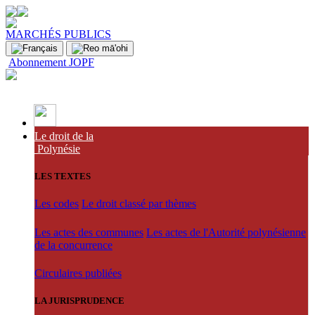
MARCHÉS PUBLICS
Abonnement JOPF
Le droit de la
Polynésie
LES TEXTES
Les codes
Le droit classé par thèmes
Les actes des communes
Les actes de l'Autorité polynésienne
de la concurrence
Circulaires publiées
LA JURISPRUDENCE