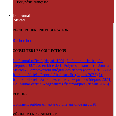
Polynésie française.
Le Journal
officiel
RECHERCHER UNE PUBLICATION
Rechercher
CONSULTER LES COLLECTIONS
Le Journal officiel (depuis 1901)
Le bulletin des impôts
(depuis 2007)
Assemblée de la Polynésie française - Journal
officiel - Compte-rendu intégral des débats (depuis 2012)
Le
Journal officiel - Propriété industrielle (depuis 2023)
Le
Journal officiel - Annonces et marchés publics (depuis 2024)
Le Journal officiel - Signatures électroniques (depuis 2026)
PUBLIER
Comment publier un texte ou une annonce au JOPF
VÉRIFIER UNE SIGNATURE