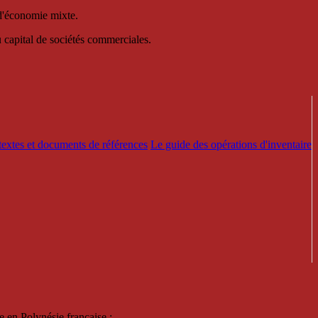
 d'économie mixte.
au capital de sociétés commerciales.
textes et documents de références
Le guide des opérations d'inventaire
e en Polynésie française :