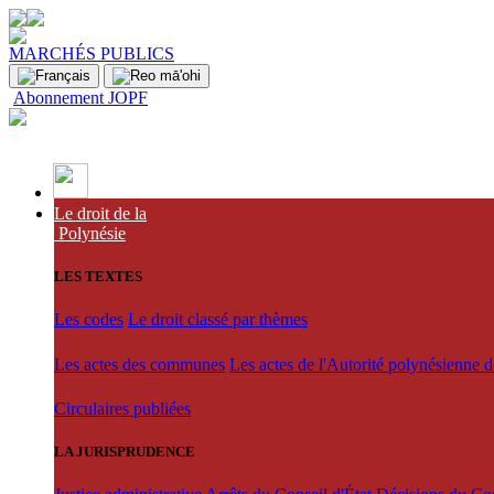
MARCHÉS PUBLICS
Abonnement JOPF
Le droit de la
Polynésie
LES TEXTES
Les codes
Le droit classé par thèmes
Les actes des communes
Les actes de l'Autorité polynésienne 
Circulaires publiées
LA JURISPRUDENCE