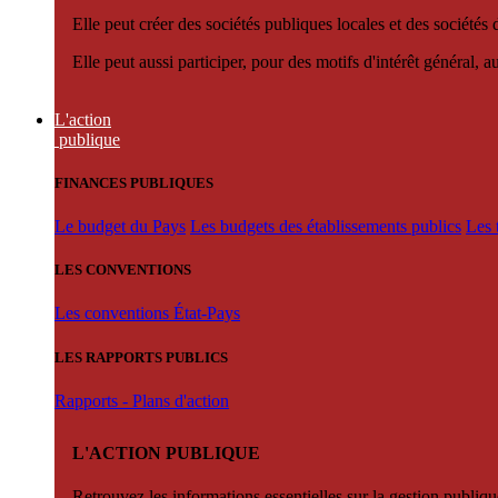
Elle peut créer des sociétés publiques locales et des sociétés
Elle peut aussi participer, pour des motifs d'intérêt général, 
L'action
publique
FINANCES PUBLIQUES
Le budget du Pays
Les budgets des établissements publics
Les 
LES CONVENTIONS
Les conventions État-Pays
LES RAPPORTS PUBLICS
Rapports - Plans d'action
L'ACTION PUBLIQUE
Retrouvez les informations essentielles sur la gestion publiqu