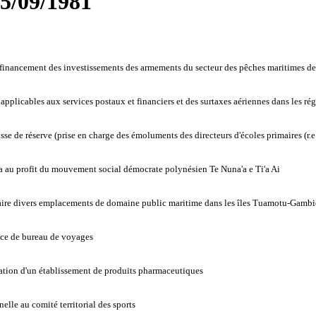
15/09/1981
 au financement des investissements des armements du secteur des pêches maritimes d
applicables aux services postaux et financiers et des surtaxes aériennes dans les rég
se de réserve (prise en charge des émoluments des directeurs d'écoles primaires (r.
a au profit du mouvement social démocrate polynésien Te Nuna'a e Ti'a Ai
re divers emplacements de domaine public maritime dans les îles Tuamotu-Gambi
nce de bureau de voyages
itation d'un établissement de produits pharmaceutiques
le au comité territorial des sports