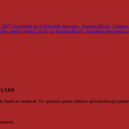
s 2007)
Assemblée de la Polynésie française - Journal officiel - Compte-
rchés publics (depuis 2024)
Le Journal officiel - Signatures électroniqu
NÇAISE
u lundi au vendredi. S'y ajoutent quatre éditions spécialisées qui publie
quement.