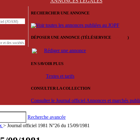
ANNONCES
LÉGALES
RECHERCHER UNE ANNONCE
iciel (JOAM)
Voir toutes les annonces publiées au JOPF
DÉPOSER UNE ANNONCE (TÉLÉSERVICE
'ARERE
)
e et des sociétés.
Rédiger une annonce
EN SAVOIR PLUS
Textes et tarifs
CONSULTER LA COLLECTION
Consulter le Journal officiel Annonces et marchés pub
Recherche avancée
ux
> Journal officiel 1981 N°26 du 15/09/1981