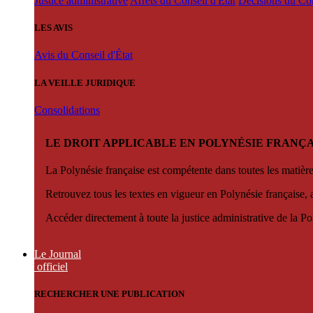
Justice administrative
Arrêts du Conseil d'État
Décisions du Con
LES AVIS
Avis du Conseil d'État
LA VEILLE JURIDIQUE
Consolidations
LE DROIT APPLICABLE EN POLYNÉSIE FRANÇA
La Polynésie française est compétente dans toutes les matièr
Retrouvez tous les textes en vigueur en Polynésie française, 
Accéder directement à toute la justice administrative de la Po
Le Journal
officiel
RECHERCHER UNE PUBLICATION