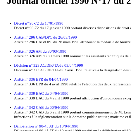
Journal officiel 1990 N°17 du 
Décret n° 90-72 du 17/01/1990
Décret n° 90-72 du 17 janvier 1990 portant diverses dispositions de droit
Arrêté n° 296 CAB/DPC du 26/03/1990
Arrêté n° 296 CAB/DPC du 26 mars 1990 attribuant la médaille de bronze
Arrêté n° 326 AM du 30/03/1990
Arrêté n° 326 AM du 30 mars 1990 nommant les assistants techniques de l'ad
Décision n° 323 AC/DIR/TA du 03/04/1990
Décision n° 323 AC/DIR/TA du 3 avril 1990 relative à la désignation des ins
Arrêté n° 336 BPR du 04/04/1990
Arrêté n° 336 BPR du 4 avril 1990 relatif à l'élection des deux représen
Arrêté n° 339 BAC du 04/04/1990
Arrêté n° 339 BAC du 4 avril 1990 portant attribution d'un concours except
Arrêté n° 342 CAB du 06/04/1990
Arrêté n° 342 CAB du 6 avril 1990 portant commissionnement de M. Lemoigne
infractions à la réglementation sur le domaine public routier, maritime et fl
Délibération n° 90-45 AT du 10/04/1990
Délibération n° 90-45 AT du 10 avril 1990 modifiant la délibération n° 69-