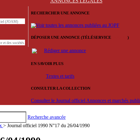
ANNONCES
LÉGALES
RECHERCHER UNE ANNONCE
iciel (JOAM)
Voir toutes les annonces publiées au JOPF
DÉPOSER UNE ANNONCE (TÉLÉSERVICE
'ARERE
)
e et des sociétés.
Rédiger une annonce
EN SAVOIR PLUS
Textes et tarifs
CONSULTER LA COLLECTION
Consulter le Journal officiel Annonces et marchés pub
Recherche avancée
ux
> Journal officiel 1990 N°17 du 26/04/1990