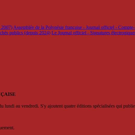
s 2007)
Assemblée de la Polynésie française - Journal officiel - Compte-
rchés publics (depuis 2024)
Le Journal officiel - Signatures électroniqu
NÇAISE
u lundi au vendredi. S'y ajoutent quatre éditions spécialisées qui publie
quement.