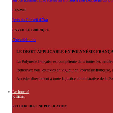
Justice administrative
Arrêts du Conseil d'État
Décisions du Con
LES AVIS
Avis du Conseil d'État
LA VEILLE JURIDIQUE
Consolidations
LE DROIT APPLICABLE EN POLYNÉSIE FRANÇA
La Polynésie française est compétente dans toutes les matièr
Retrouvez tous les textes en vigueur en Polynésie française, 
Accéder directement à toute la justice administrative de la Po
Le Journal
officiel
RECHERCHER UNE PUBLICATION