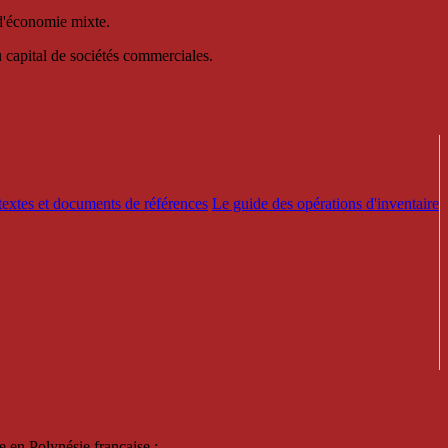
 d'économie mixte.
au capital de sociétés commerciales.
textes et documents de références
Le guide des opérations d'inventaire
e en Polynésie française :