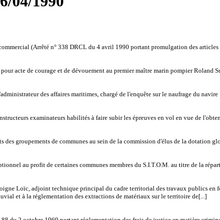
26/04/1990
 commercial (Arrêté n° 338 DRCL du 4 avril 1990 portant promulgation des articles 
 pour acte de courage et de dévouement au premier maître marin pompier Roland S
ministrateur des affaires maritimes, chargé de l'enquête sur le naufrage du navire 
tructeurs examinateurs habilités à faire subir les épreuves en vol en vue de l'obten
tants des groupements de communes au sein de la commission d'élus de la dotation 
ionnel au profit de certaines communes membres du S.I.T.O.M. au titre de la réparti
 Loïc, adjoint technique principal du cadre territorial des travaux publics en fonc
uvial et à la réglementation des extractions de matériaux sur le territoire de[...]
88 du 2 octobre 1969 portant réglementation des frais de justice en matière criminel