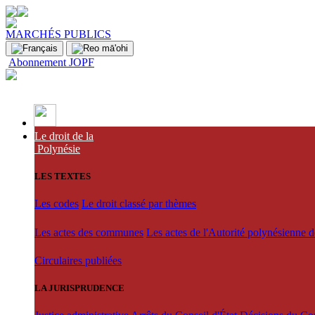
MARCHÉS PUBLICS
Abonnement JOPF
Le droit de la
Polynésie
LES TEXTES
Les codes
Le droit classé par thèmes
Les actes des communes
Les actes de l'Autorité polynésienne 
Circulaires publiées
LA JURISPRUDENCE