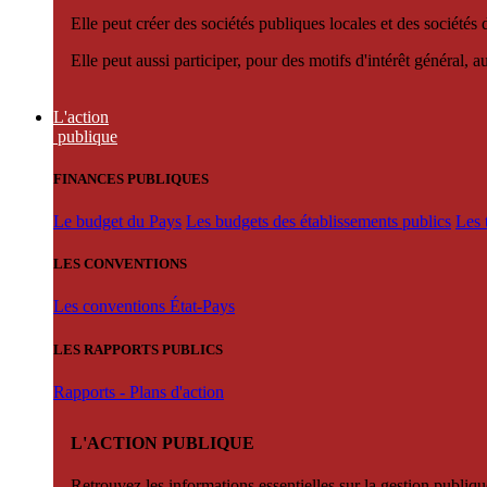
Elle peut créer des sociétés publiques locales et des sociétés
Elle peut aussi participer, pour des motifs d'intérêt général, 
L'action
publique
FINANCES PUBLIQUES
Le budget du Pays
Les budgets des établissements publics
Les 
LES CONVENTIONS
Les conventions État-Pays
LES RAPPORTS PUBLICS
Rapports - Plans d'action
L'ACTION PUBLIQUE
Retrouvez les informations essentielles sur la gestion publiqu