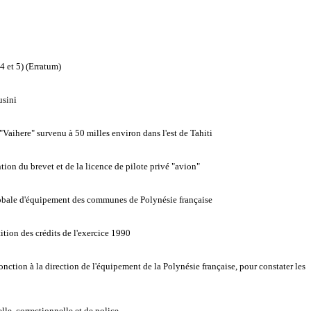
4 et 5) (Erratum)
usini
"Vaihere" survenu à 50 milles environ dans l'est de Tahiti
tion du brevet et de la licence de pilote privé "avion"
globale d'équipement des communes de Polynésie française
tion des crédits de l'exercice 1990
tion à la direction de l'équipement de la Polynésie française, pour constater les
le, correctionnelle et de police