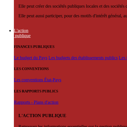
Elle peut créer des sociétés publiques locales et des sociétés
Elle peut aussi participer, pour des motifs d'intérêt général, 
L'action
publique
FINANCES PUBLIQUES
Le budget du Pays
Les budgets des établissements publics
Les 
LES CONVENTIONS
Les conventions État-Pays
LES RAPPORTS PUBLICS
Rapports - Plans d'action
L'ACTION PUBLIQUE
Retrouvez les informations essentielles sur la gestion publiqu