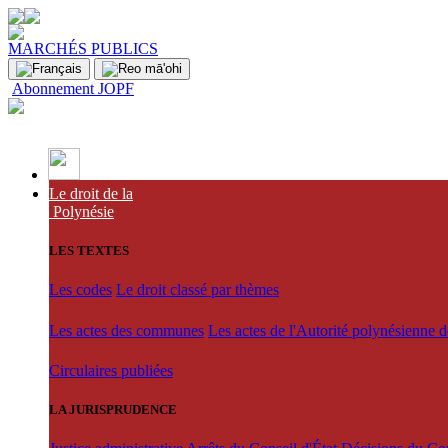
MARCHÉS PUBLICS
Abonnement JOPF
Le droit de la
Polynésie
LES TEXTES
Les codes
Le droit classé par thèmes
Les actes des communes
Les actes de l'Autorité polynésienne 
Circulaires publiées
LA JURISPRUDENCE