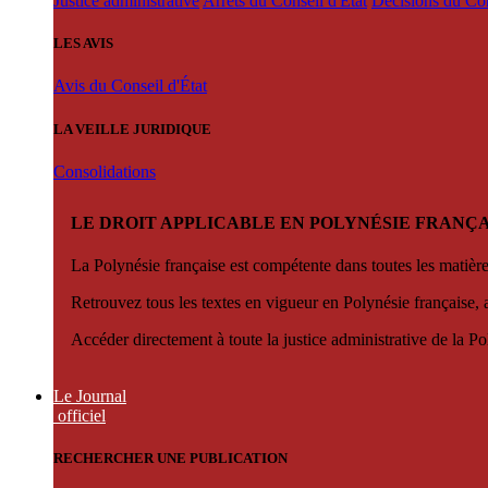
Justice administrative
Arrêts du Conseil d'État
Décisions du Con
LES AVIS
Avis du Conseil d'État
LA VEILLE JURIDIQUE
Consolidations
LE DROIT APPLICABLE EN POLYNÉSIE FRANÇA
La Polynésie française est compétente dans toutes les matièr
Retrouvez tous les textes en vigueur en Polynésie française, 
Accéder directement à toute la justice administrative de la Po
Le Journal
officiel
RECHERCHER UNE PUBLICATION