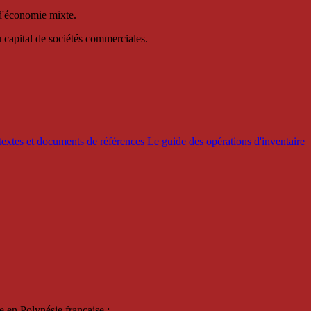
 d'économie mixte.
au capital de sociétés commerciales.
textes et documents de références
Le guide des opérations d'inventaire
e en Polynésie française :