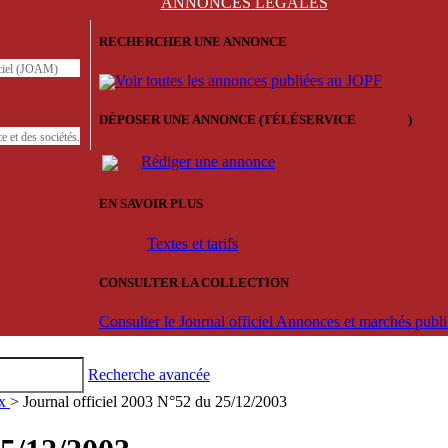
ANNONCES
LÉGALES
RECHERCHER UNE ANNONCE
iciel (JOAM)
Voir toutes les annonces publiées au JOPF
DÉPOSER UNE ANNONCE (TÉLÉSERVICE
'ARERE
)
e et des sociétés.
Rédiger une annonce
EN SAVOIR PLUS
Textes et tarifs
CONSULTER LA COLLECTION
Consulter le Journal officiel Annonces et marchés pub
Recherche avancée
ux
> Journal officiel 2003 N°52 du 25/12/2003