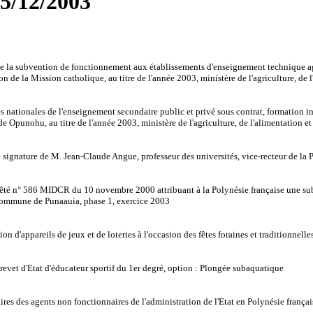
25/12/2003
la subvention de fonctionnement aux établissements d'enseignement technique agric
de la Mission catholique, au titre de l'année 2003, ministère de l'agriculture, de l'a
ationales de l'enseignement secondaire public et privé sous contrat, formation init
 Opunohu, au titre de l'année 2003, ministère de l'agriculture, de l'alimentation et d
gnature de M. Jean-Claude Angue, professeur des universités, vice-recteur de la P
té n° 586 MIDCR du 10 novembre 2000 attribuant à la Polynésie française une subve
 commune de Punaauia, phase 1, exercice 2003
 d'appareils de jeux et de loteries à l'occasion des fêtes foraines et traditionnell
vet d'Etat d'éducateur sportif du 1er degré, option : Plongée subaquatique
es des agents non fonctionnaires de l'administration de l'Etat en Polynésie françai