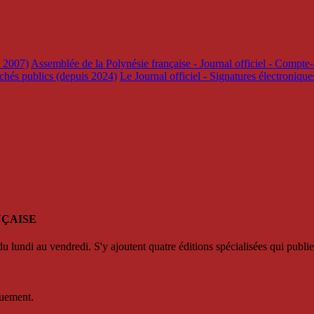
s 2007)
Assemblée de la Polynésie française - Journal officiel - Compte-
rchés publics (depuis 2024)
Le Journal officiel - Signatures électroniqu
NÇAISE
u lundi au vendredi. S'y ajoutent quatre éditions spécialisées qui publie
quement.