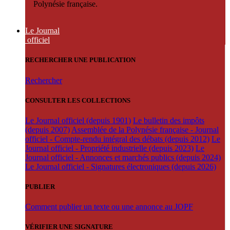
Polynésie française.
Le Journal
officiel
RECHERCHER UNE PUBLICATION
Rechercher
CONSULTER LES COLLECTIONS
Le Journal officiel (depuis 1901)
Le bulletin des impôts
(depuis 2007)
Assemblée de la Polynésie française - Journal
officiel - Compte-rendu intégral des débats (depuis 2012)
Le
Journal officiel - Propriété industrielle (depuis 2023)
Le
Journal officiel - Annonces et marchés publics (depuis 2024)
Le Journal officiel - Signatures électroniques (depuis 2026)
PUBLIER
Comment publier un texte ou une annonce au JOPF
VÉRIFIER UNE SIGNATURE