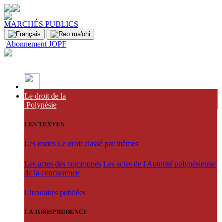
MARCHÉS PUBLICS
Abonnement JOPF
Le droit de la
Polynésie
LES TEXTES
Les codes
Le droit classé par thèmes
Les actes des communes
Les actes de l'Autorité polynésienne
de la concurrence
Circulaires publiées
LA JURISPRUDENCE