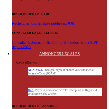
RECHERCHER UN TITRE
Rechercher tous les titres publiés au JOPI
CONSULTER LA COLLECTION
Consulter le Journal officiel Propriété Industrielle (JOPI)
depuis 2023
ANNONCES
LÉGALES
Avec le téléservice
'ARERE
:
ANNONCE
- Rédigez, payez et publiez votre annonce au
Journal officiel (JOAM)
RCS
- Payez la publication de votre inscription au Registre du
commerce et des sociétés.
RECHERCHER UNE ANNONCE