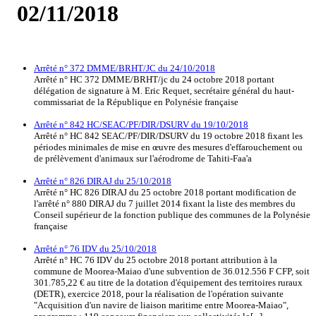
02/11/2018
Arrêté n° 372 DMME/BRHT/JC du 24/10/2018
Arrêté n° HC 372 DMME/BRHT/jc du 24 octobre 2018 portant
délégation de signature à M. Eric Requet, secrétaire général du haut-
commissariat de la République en Polynésie française
Arrêté n° 842 HC/SEAC/PF/DIR/DSURV du 19/10/2018
Arrêté n° HC 842 SEAC/PF/DIR/DSURV du 19 octobre 2018 fixant les
périodes minimales de mise en œuvre des mesures d'effarouchement ou
de prélèvement d'animaux sur l'aérodrome de Tahiti-Faa'a
Arrêté n° 826 DIRAJ du 25/10/2018
Arrêté n° HC 826 DIRAJ du 25 octobre 2018 portant modification de
l'arrêté n° 880 DIRAJ du 7 juillet 2014 fixant la liste des membres du
Conseil supérieur de la fonction publique des communes de la Polynésie
française
Arrêté n° 76 IDV du 25/10/2018
Arrêté n° HC 76 IDV du 25 octobre 2018 portant attribution à la
commune de Moorea-Maiao d'une subvention de 36.012.556 F CFP, soit
301.785,22 € au titre de la dotation d'équipement des territoires ruraux
(DETR), exercice 2018, pour la réalisation de l'opération suivante
"Acquisition d'un navire de liaison maritime entre Moorea-Maiao",