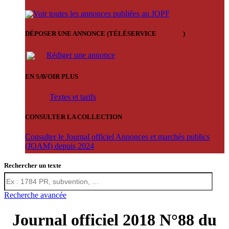
Voir toutes les annonces publiées au JOPF
DÉPOSER UNE ANNONCE (TÉLÉSERVICE
'ARERE
)
Rédiger une annonce
EN SAVOIR PLUS
Textes et tarifs
CONSULTER LA COLLECTION
Consulter le Journal officiel Annonces et marchés publics
(JOAM) depuis 2024
Rechercher un texte
Recherche avancée
Journal officiel 2018 N°88 du