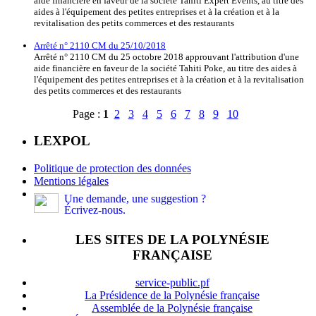
aide financière en faveur de la société Tahiti Expert Events, au titre des
aides à l'équipement des petites entreprises et à la création et à la
revitalisation des petits commerces et des restaurants
Arrêté n° 2110 CM du 25/10/2018
Arrêté n° 2110 CM du 25 octobre 2018 approuvant l'attribution d'une
aide financière en faveur de la société Tahiti Poke, au titre des aides à
l'équipement des petites entreprises et à la création et à la revitalisation
des petits commerces et des restaurants
Page :
1
2
3
4
5
6
7
8
9
10
LEXPOL
Politique de protection des données
Mentions légales
Une demande, une suggestion ?
Écrivez-nous.
LES SITES DE LA POLYNÉSIE
FRANÇAISE
service-public.pf
La Présidence de la Polynésie française
Assemblée de la Polynésie française