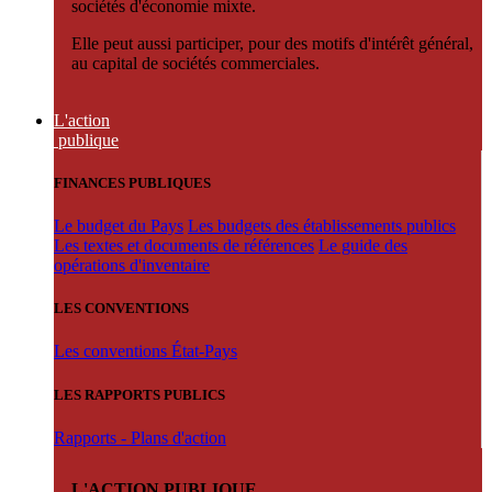
sociétés d'économie mixte.
Elle peut aussi participer, pour des motifs d'intérêt général,
au capital de sociétés commerciales.
L'action
publique
FINANCES PUBLIQUES
Le budget du Pays
Les budgets des établissements publics
Les textes et documents de références
Le guide des
opérations d'inventaire
LES CONVENTIONS
Les conventions État-Pays
LES RAPPORTS PUBLICS
Rapports - Plans d'action
L'ACTION PUBLIQUE