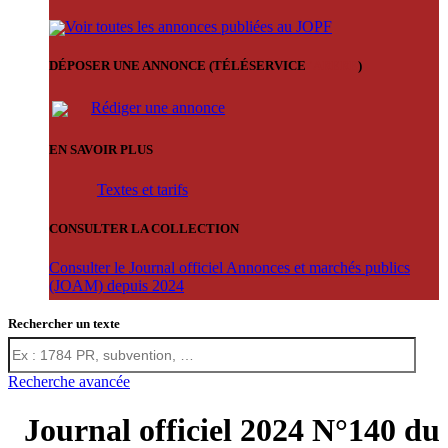
Voir toutes les annonces publiées au JOPF
DÉPOSER UNE ANNONCE (TÉLÉSERVICE
'ARERE
)
Rédiger une annonce
EN SAVOIR PLUS
Textes et tarifs
CONSULTER LA COLLECTION
Consulter le Journal officiel Annonces et marchés publics
(JOAM) depuis 2024
Rechercher un texte
Recherche avancée
Journal officiel 2024 N°140 du