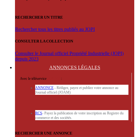
RECHERCHER UN TITRE
Rechercher tous les titres publiés au JOPI
CONSULTER LA COLLECTION
Consulter le Journal officiel Propriété Industrielle (JOPI)
depuis 2023
ANNONCES
LÉGALES
Avec le téléservice
'ARERE
:
ANNONCE
- Rédigez, payez et publiez votre annonce au
Journal officiel (JOAM)
RCS
- Payez la publication de votre inscription au Registre du
commerce et des sociétés.
RECHERCHER UNE ANNONCE