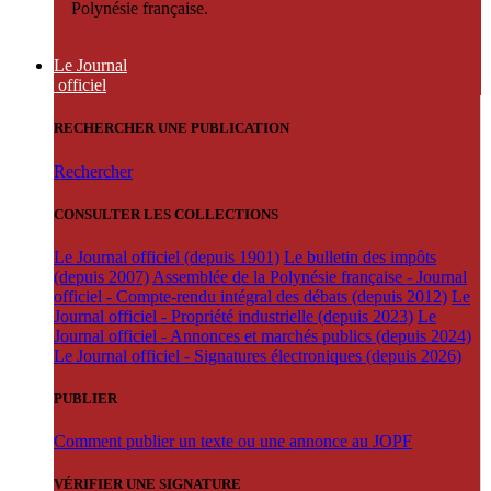
Polynésie française.
Le Journal
officiel
RECHERCHER UNE PUBLICATION
Rechercher
CONSULTER LES COLLECTIONS
Le Journal officiel (depuis 1901)
Le bulletin des impôts
(depuis 2007)
Assemblée de la Polynésie française - Journal
officiel - Compte-rendu intégral des débats (depuis 2012)
Le
Journal officiel - Propriété industrielle (depuis 2023)
Le
Journal officiel - Annonces et marchés publics (depuis 2024)
Le Journal officiel - Signatures électroniques (depuis 2026)
PUBLIER
Comment publier un texte ou une annonce au JOPF
VÉRIFIER UNE SIGNATURE