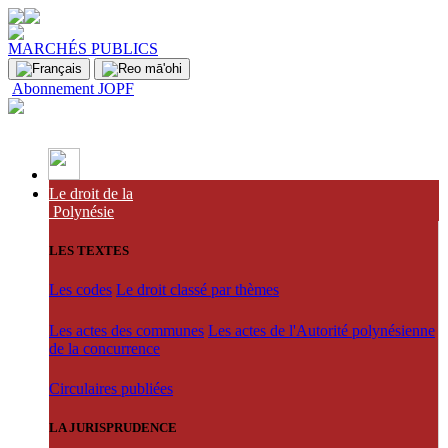
MARCHÉS PUBLICS
Abonnement JOPF
Le droit de la
Polynésie
LES TEXTES
Les codes
Le droit classé par thèmes
Les actes des communes
Les actes de l'Autorité polynésienne
de la concurrence
Circulaires publiées
LA JURISPRUDENCE