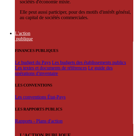
sociétés d'économie mixte.
Elle peut aussi participer, pour des motifs d'intérêt général,
au capital de sociétés commerciales.
L'action
publique
FINANCES PUBLIQUES
Le budget du Pays
Les budgets des établissements publics
Les textes et documents de références
Le guide des
opérations d'inventaire
LES CONVENTIONS
Les conventions État-Pays
LES RAPPORTS PUBLICS
Rapports - Plans d'action
L'ACTION PUBLIQUE