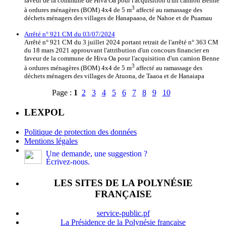
faveur de la commune de Hiva Oa pour l'acquisition d'un camion Benne
3
à ordures ménagères (BOM) 4x4 de 5 m
affecté au ramassage des
déchets ménagers des villages de Hanapaaoa, de Nahoe et de Puamau
Arrêté n° 921 CM du 03/07/2024
Arrêté n° 921 CM du 3 juillet 2024 portant retrait de l'arrêté n° 363 CM
du 18 mars 2021 approuvant l'attribution d'un concours financier en
faveur de la commune de Hiva Oa pour l'acquisition d'un camion Benne
3
à ordures ménagères (BOM) 4x4 de 5 m
affecté au ramassage des
déchets ménagers des villages de Atuona, de Taaoa et de Hanaiapa
Page :
1
2
3
4
5
6
7
8
9
10
LEXPOL
Politique de protection des données
Mentions légales
Une demande, une suggestion ?
Écrivez-nous.
LES SITES DE LA POLYNÉSIE
FRANÇAISE
service-public.pf
La Présidence de la Polynésie française