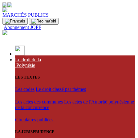
MARCHÉS PUBLICS
Abonnement JOPF
Le droit de la
Polynésie
LES TEXTES
Les codes
Le droit classé par thèmes
Les actes des communes
Les actes de l'Autorité polynésienne
de la concurrence
Circulaires publiées
LA JURISPRUDENCE