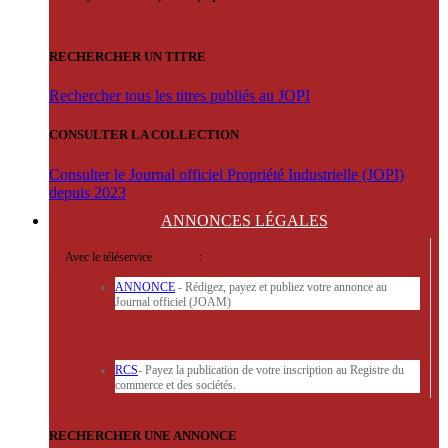
RECHERCHER UN TITRE
Rechercher tous les titres publiés au JOPI
CONSULTER LA COLLECTION
Consulter le Journal officiel Propriété Industrielle (JOPI)
depuis 2023
ANNONCES
LÉGALES
Avec le téléservice
'ARERE
:
ANNONCE
- Rédigez, payez et publiez votre annonce au
Journal officiel (JOAM)
RCS
- Payez la publication de votre inscription au Registre du
commerce et des sociétés.
RECHERCHER UNE ANNONCE