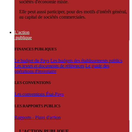
sociétés d'économie mixte.
Elle peut aussi participer, pour des motifs d'intérêt général,
au capital de sociétés commerciales.
L'action
publique
FINANCES PUBLIQUES
Le budget du Pays
Les budgets des établissements publics
Les textes et documents de références
Le guide des
opérations d'inventaire
LES CONVENTIONS
Les conventions État-Pays
LES RAPPORTS PUBLICS
Rapports - Plans d'action
L'ACTION PUBLIQUE