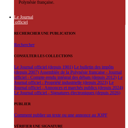
Polynésie française.
Le Journal
officiel
RECHERCHER UNE PUBLICATION
Rechercher
CONSULTER LES COLLECTIONS
Le Journal officiel (depuis 1901)
Le bulletin des impôts
(depuis 2007)
Assemblée de la Polynésie française - Journal
officiel - Compte-rendu intégral des débats (depuis 2012)
Le
Journal officiel - Propriété industrielle (depuis 2023)
Le
Journal officiel - Annonces et marchés publics (depuis 2024)
Le Journal officiel - Signatures électroniques (depuis 2026)
PUBLIER
Comment publier un texte ou une annonce au JOPF
VÉRIFIER UNE SIGNATURE