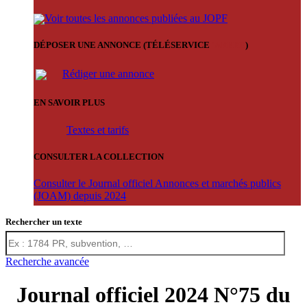
Voir toutes les annonces publiées au JOPF
DÉPOSER UNE ANNONCE (TÉLÉSERVICE
'ARERE
)
Rédiger une annonce
EN SAVOIR PLUS
Textes et tarifs
CONSULTER LA COLLECTION
Consulter le Journal officiel Annonces et marchés publics
(JOAM) depuis 2024
Rechercher un texte
Recherche avancée
Journal officiel 2024 N°75 du