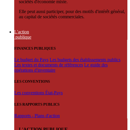
sociétés d'économie mixte.
Elle peut aussi participer, pour des motifs d'intérêt général,
au capital de sociétés commerciales.
L'action
publique
FINANCES PUBLIQUES
Le budget du Pays
Les budgets des établissements publics
Les textes et documents de références
Le guide des
opérations d'inventaire
LES CONVENTIONS
Les conventions État-Pays
LES RAPPORTS PUBLICS
Rapports - Plans d'action
L'ACTION PUBLIQUE