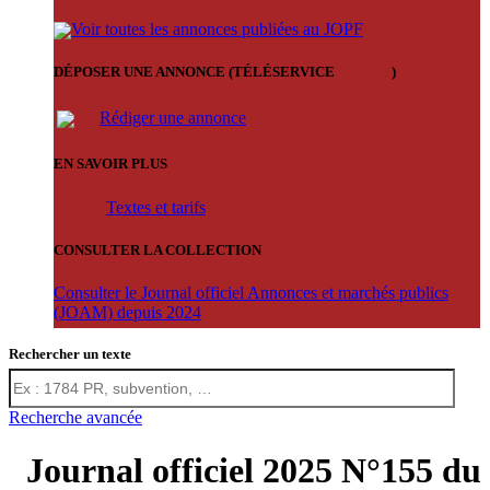
Voir toutes les annonces publiées au JOPF
DÉPOSER UNE ANNONCE (TÉLÉSERVICE
'ARERE
)
Rédiger une annonce
EN SAVOIR PLUS
Textes et tarifs
CONSULTER LA COLLECTION
Consulter le Journal officiel Annonces et marchés publics
(JOAM) depuis 2024
Rechercher un texte
Recherche avancée
Journal officiel 2025 N°155 du