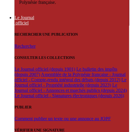
Polynésie française.
Le Journal
officiel
RECHERCHER UNE PUBLICATION
Rechercher
CONSULTER LES COLLECTIONS
Le Journal officiel (depuis 1901)
Le bulletin des impôts
(depuis 2007)
Assemblée de la Polynésie française - Journal
officiel - Compte-rendu intégral des débats (depuis 2012)
Le
Journal officiel - Propriété industrielle (depuis 2023)
Le
Journal officiel - Annonces et marchés publics (depuis 2024)
Le Journal officiel - Signatures électroniques (depuis 2026)
PUBLIER
Comment publier un texte ou une annonce au JOPF
VÉRIFIER UNE SIGNATURE