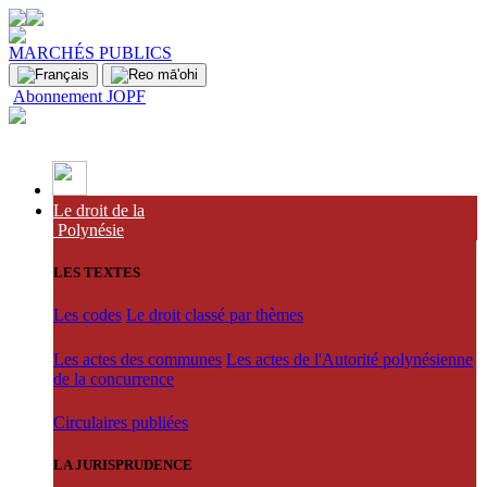
MARCHÉS PUBLICS
Abonnement JOPF
Le droit de la
Polynésie
LES TEXTES
Les codes
Le droit classé par thèmes
Les actes des communes
Les actes de l'Autorité polynésienne
de la concurrence
Circulaires publiées
LA JURISPRUDENCE