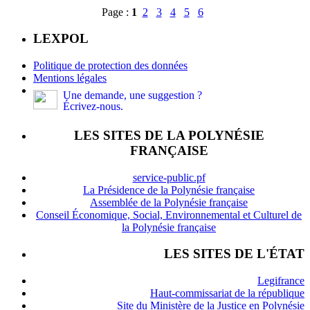
Page :
1
2
3
4
5
6
LEXPOL
Politique de protection des données
Mentions légales
Une demande, une suggestion ?
Écrivez-nous.
LES SITES DE LA POLYNÉSIE
FRANÇAISE
service-public.pf
La Présidence de la Polynésie française
Assemblée de la Polynésie française
Conseil Économique, Social, Environnemental et Culturel de
la Polynésie française
LES SITES DE L'ÉTAT
Legifrance
Haut-commissariat de la république
Site du Ministère de la Justice en Polynésie