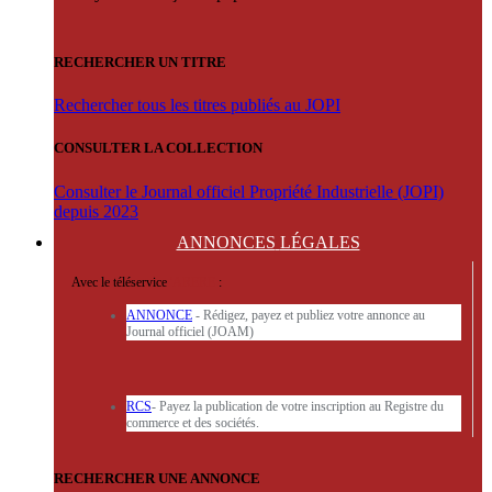
RECHERCHER UN TITRE
Rechercher tous les titres publiés au JOPI
CONSULTER LA COLLECTION
Consulter le Journal officiel Propriété Industrielle (JOPI)
depuis 2023
ANNONCES
LÉGALES
Avec le téléservice
'ARERE
:
ANNONCE
- Rédigez, payez et publiez votre annonce au
Journal officiel (JOAM)
RCS
- Payez la publication de votre inscription au Registre du
commerce et des sociétés.
RECHERCHER UNE ANNONCE