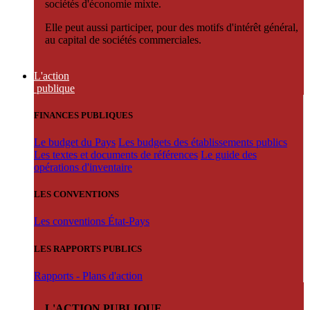
sociétés d'économie mixte.
Elle peut aussi participer, pour des motifs d'intérêt général,
au capital de sociétés commerciales.
L'action
publique
FINANCES PUBLIQUES
Le budget du Pays
Les budgets des établissements publics
Les textes et documents de références
Le guide des
opérations d'inventaire
LES CONVENTIONS
Les conventions État-Pays
LES RAPPORTS PUBLICS
Rapports - Plans d'action
L'ACTION PUBLIQUE