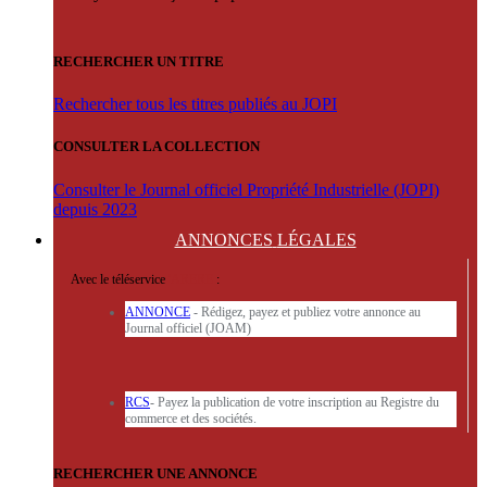
RECHERCHER UN TITRE
Rechercher tous les titres publiés au JOPI
CONSULTER LA COLLECTION
Consulter le Journal officiel Propriété Industrielle (JOPI)
depuis 2023
ANNONCES
LÉGALES
Avec le téléservice
'ARERE
:
ANNONCE
- Rédigez, payez et publiez votre annonce au
Journal officiel (JOAM)
RCS
- Payez la publication de votre inscription au Registre du
commerce et des sociétés.
RECHERCHER UNE ANNONCE