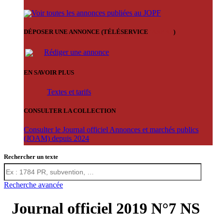
Voir toutes les annonces publiées au JOPF
DÉPOSER UNE ANNONCE (TÉLÉSERVICE
'ARERE
)
Rédiger une annonce
EN SAVOIR PLUS
Textes et tarifs
CONSULTER LA COLLECTION
Consulter le Journal officiel Annonces et marchés publics
(JOAM) depuis 2024
Rechercher un texte
Recherche avancée
Journal officiel 2019 N°7 NS