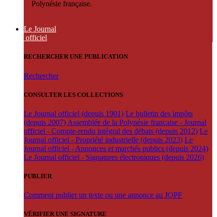
Polynésie française.
Le Journal
officiel
RECHERCHER UNE PUBLICATION
Rechercher
CONSULTER LES COLLECTIONS
Le Journal officiel (depuis 1901)
Le bulletin des impôts
(depuis 2007)
Assemblée de la Polynésie française - Journal
officiel - Compte-rendu intégral des débats (depuis 2012)
Le
Journal officiel - Propriété industrielle (depuis 2023)
Le
Journal officiel - Annonces et marchés publics (depuis 2024)
Le Journal officiel - Signatures électroniques (depuis 2026)
PUBLIER
Comment publier un texte ou une annonce au JOPF
VÉRIFIER UNE SIGNATURE