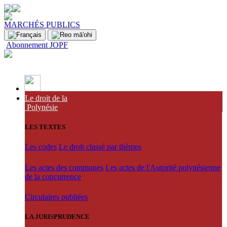
MARCHÉS PUBLICS
Abonnement JOPF
Le droit de la
Polynésie
LES TEXTES
Les codes
Le droit classé par thèmes
Les actes des communes
Les actes de l'Autorité polynésienne
de la concurrence
Circulaires publiées
LA JURISPRUDENCE