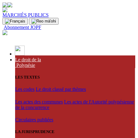
MARCHÉS PUBLICS
Abonnement JOPF
Le droit de la
Polynésie
LES TEXTES
Les codes
Le droit classé par thèmes
Les actes des communes
Les actes de l'Autorité polynésienne
de la concurrence
Circulaires publiées
LA JURISPRUDENCE