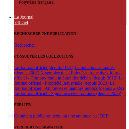
Polynésie française.
Le Journal
officiel
RECHERCHER UNE PUBLICATION
Rechercher
CONSULTER LES COLLECTIONS
Le Journal officiel (depuis 1901)
Le bulletin des impôts
(depuis 2007)
Assemblée de la Polynésie française - Journal
officiel - Compte-rendu intégral des débats (depuis 2012)
Le
Journal officiel - Propriété industrielle (depuis 2023)
Le
Journal officiel - Annonces et marchés publics (depuis 2024)
Le Journal officiel - Signatures électroniques (depuis 2026)
PUBLIER
Comment publier un texte ou une annonce au JOPF
VÉRIFIER UNE SIGNATURE