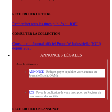
RECHERCHER UN TITRE
Rechercher tous les titres publiés au JOPI
CONSULTER LA COLLECTION
Consulter le Journal officiel Propriété Industrielle (JOPI)
depuis 2023
ANNONCES
LÉGALES
Avec le téléservice
'ARERE
:
ANNONCE
- Rédigez, payez et publiez votre annonce au
Journal officiel (JOAM)
RCS
- Payez la publication de votre inscription au Registre du
commerce et des sociétés.
RECHERCHER UNE ANNONCE