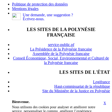
Politique de protection des données
Mentions légales
Une demande, une suggestion ?
Écrivez-nous.
LES SITES DE LA POLYNÉSIE
FRANÇAISE
service-public.pf
La Présidence de la Polynésie française
Assemblée de la Polynésie française
Conseil Économique, Social, Environnemental et Culturel de
la Polynésie française
LES SITES DE L'ÉTAT
Legifrance
Haut-commissariat de la république
Site du Ministère de la Justice en Polynésie
Bienvenue.
X
Nous utilisons des cookies pour analyser et améliorer notre
service, personnaliser le contenu, améliorer l’expérience