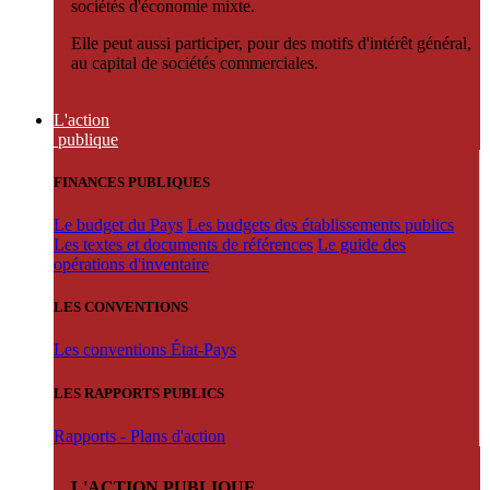
sociétés d'économie mixte.
Elle peut aussi participer, pour des motifs d'intérêt général,
au capital de sociétés commerciales.
L'action
publique
FINANCES PUBLIQUES
Le budget du Pays
Les budgets des établissements publics
Les textes et documents de références
Le guide des
opérations d'inventaire
LES CONVENTIONS
Les conventions État-Pays
LES RAPPORTS PUBLICS
Rapports - Plans d'action
L'ACTION PUBLIQUE