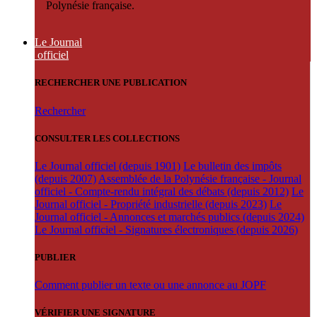
Polynésie française.
Le Journal
officiel
RECHERCHER UNE PUBLICATION
Rechercher
CONSULTER LES COLLECTIONS
Le Journal officiel (depuis 1901)
Le bulletin des impôts
(depuis 2007)
Assemblée de la Polynésie française - Journal
officiel - Compte-rendu intégral des débats (depuis 2012)
Le
Journal officiel - Propriété industrielle (depuis 2023)
Le
Journal officiel - Annonces et marchés publics (depuis 2024)
Le Journal officiel - Signatures électroniques (depuis 2026)
PUBLIER
Comment publier un texte ou une annonce au JOPF
VÉRIFIER UNE SIGNATURE