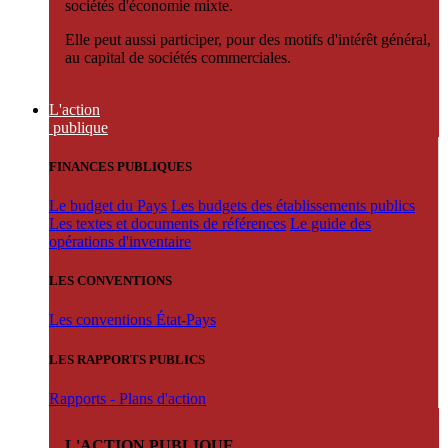
sociétés d'économie mixte.
Elle peut aussi participer, pour des motifs d'intérêt général,
au capital de sociétés commerciales.
L'action
publique
FINANCES PUBLIQUES
Le budget du Pays
Les budgets des établissements publics
Les textes et documents de références
Le guide des
opérations d'inventaire
LES CONVENTIONS
Les conventions État-Pays
LES RAPPORTS PUBLICS
Rapports - Plans d'action
L'ACTION PUBLIQUE