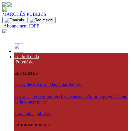
MARCHÉS PUBLICS
Abonnement JOPF
Le droit de la
Polynésie
LES TEXTES
Les codes
Le droit classé par thèmes
Les actes des communes
Les actes de l'Autorité polynésienne
de la concurrence
Circulaires publiées
LA JURISPRUDENCE