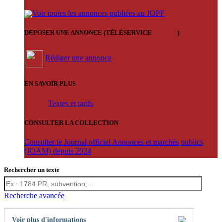
Voir toutes les annonces publiées au JOPF
DÉPOSER UNE ANNONCE (TÉLÉSERVICE
'ARERE
)
Rédiger une annonce
EN SAVOIR PLUS
Textes et tarifs
CONSULTER LA COLLECTION
Consulter le Journal officiel Annonces et marchés publics
(JOAM) depuis 2024
Rechercher un texte
Recherche avancée
Voir plus d'informations