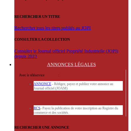
RECHERCHER UN TITRE
Rechercher tous les titres publiés au JOPI
CONSULTER LA COLLECTION
Consulter le Journal officiel Propriété Industrielle (JOPI)
depuis 2023
ANNONCES
LÉGALES
Avec le téléservice
'ARERE
:
ANNONCE
- Rédigez, payez et publiez votre annonce au
Journal officiel (JOAM)
RCS
- Payez la publication de votre inscription au Registre du
commerce et des sociétés.
RECHERCHER UNE ANNONCE