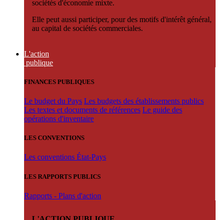
sociétés d'économie mixte.
Elle peut aussi participer, pour des motifs d'intérêt général,
au capital de sociétés commerciales.
L'action
publique
FINANCES PUBLIQUES
Le budget du Pays
Les budgets des établissements publics
Les textes et documents de références
Le guide des
opérations d'inventaire
LES CONVENTIONS
Les conventions État-Pays
LES RAPPORTS PUBLICS
Rapports - Plans d'action
L'ACTION PUBLIQUE