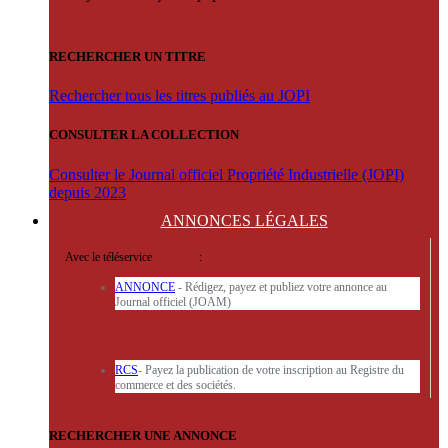
RECHERCHER UN TITRE
Rechercher tous les titres publiés au JOPI
CONSULTER LA COLLECTION
Consulter le Journal officiel Propriété Industrielle (JOPI)
depuis 2023
ANNONCES
LÉGALES
Avec le téléservice
'ARERE
:
ANNONCE
- Rédigez, payez et publiez votre annonce au
Journal officiel (JOAM)
RCS
- Payez la publication de votre inscription au Registre du
commerce et des sociétés.
RECHERCHER UNE ANNONCE