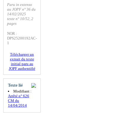
Paru in extenso
au JOPF n° 36 du
14/02/2025
texte n° 10/52, 2
pages
NOR :
DPS25200192AC-
1
Télécharger un
extrait du texte
initial paru au
JOPF authentifié
Texte lié
Modifiant :
Arrêté n° 626
CM du
14/04/2014