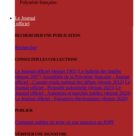
Polynésie française.
Le Journal
officiel
RECHERCHER UNE PUBLICATION
Rechercher
CONSULTER LES COLLECTIONS
Le Journal officiel (depuis 1901)
Le bulletin des impôts
(depuis 2007)
Assemblée de la Polynésie française - Journal
officiel - Compte-rendu intégral des débats (depuis 2012)
Le
Journal officiel - Propriété industrielle (depuis 2023)
Le
Journal officiel - Annonces et marchés publics (depuis 2024)
Le Journal officiel - Signatures électroniques (depuis 2026)
PUBLIER
Comment publier un texte ou une annonce au JOPF
VÉRIFIER UNE SIGNATURE