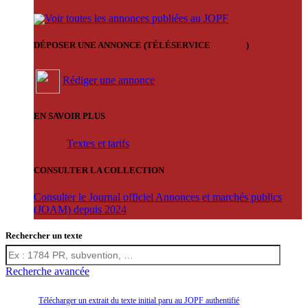
Voir toutes les annonces publiées au JOPF
DÉPOSER UNE ANNONCE (TÉLÉSERVICE
'ARERE
)
Rédiger une annonce
EN SAVOIR PLUS
Textes et tarifs
CONSULTER LA COLLECTION
Consulter le Journal officiel Annonces et marchés publics
(JOAM) depuis 2024
Rechercher un texte
Recherche avancée
Télécharger un extrait du texte initial paru au JOPF authentifié