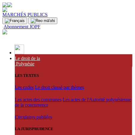
MARCHÉS PUBLICS
Abonnement JOPF
Le droit de la
Polynésie
LES TEXTES
Les codes
Le droit classé par thèmes
Les actes des communes
Les actes de l'Autorité polynésienne
de la concurrence
Circulaires publiées
LA JURISPRUDENCE