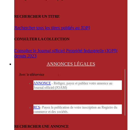
RECHERCHER UN TITRE
Rechercher tous les titres publiés au JOPI
CONSULTER LA COLLECTION
Consulter le Journal officiel Propriété Industrielle (JOPI)
depuis 2023
ANNONCES
LÉGALES
Avec le téléservice
'ARERE
:
ANNONCE
- Rédigez, payez et publiez votre annonce au
Journal officiel (JOAM)
RCS
- Payez la publication de votre inscription au Registre du
commerce et des sociétés.
RECHERCHER UNE ANNONCE