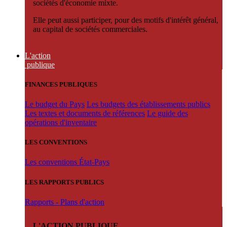
sociétés d'économie mixte.
Elle peut aussi participer, pour des motifs d'intérêt général,
au capital de sociétés commerciales.
L'action
publique
FINANCES PUBLIQUES
Le budget du Pays
Les budgets des établissements publics
Les textes et documents de références
Le guide des
opérations d'inventaire
LES CONVENTIONS
Les conventions État-Pays
LES RAPPORTS PUBLICS
Rapports - Plans d'action
L'ACTION PUBLIQUE