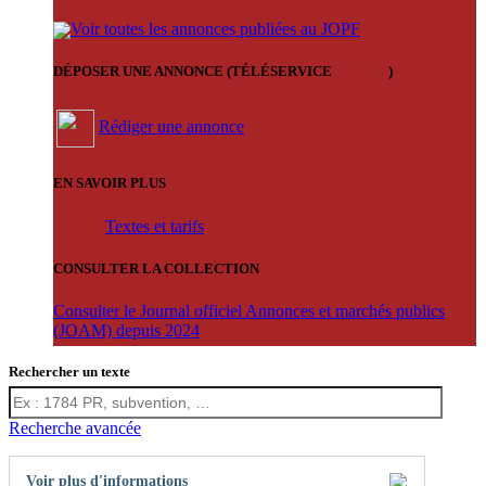
Voir toutes les annonces publiées au JOPF
DÉPOSER UNE ANNONCE (TÉLÉSERVICE
'ARERE
)
Rédiger une annonce
EN SAVOIR PLUS
Textes et tarifs
CONSULTER LA COLLECTION
Consulter le Journal officiel Annonces et marchés publics
(JOAM) depuis 2024
Rechercher un texte
Recherche avancée
Voir plus d'informations