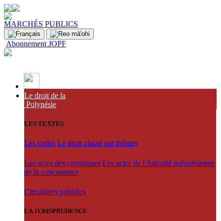
MARCHÉS PUBLICS
Abonnement JOPF
Le droit de la
Polynésie
LES TEXTES
Les codes
Le droit classé par thèmes
Les actes des communes
Les actes de l'Autorité polynésienne
de la concurrence
Circulaires publiées
LA JURISPRUDENCE