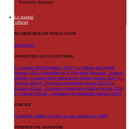
Polynésie française.
Le Journal
officiel
RECHERCHER UNE PUBLICATION
Rechercher
CONSULTER LES COLLECTIONS
Le Journal officiel (depuis 1901)
Le bulletin des impôts
(depuis 2007)
Assemblée de la Polynésie française - Journal
officiel - Compte-rendu intégral des débats (depuis 2012)
Le
Journal officiel - Propriété industrielle (depuis 2023)
Le
Journal officiel - Annonces et marchés publics (depuis 2024)
Le Journal officiel - Signatures électroniques (depuis 2026)
PUBLIER
Comment publier un texte ou une annonce au JOPF
VÉRIFIER UNE SIGNATURE