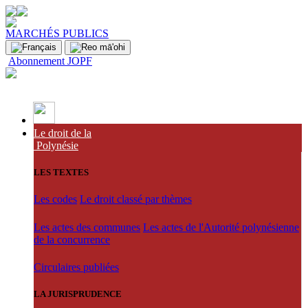
MARCHÉS PUBLICS
Abonnement JOPF
Le droit de la
Polynésie
LES TEXTES
Les codes
Le droit classé par thèmes
Les actes des communes
Les actes de l'Autorité polynésienne
de la concurrence
Circulaires publiées
LA JURISPRUDENCE