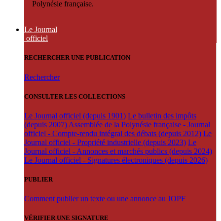
Polynésie française.
Le Journal
officiel
RECHERCHER UNE PUBLICATION
Rechercher
CONSULTER LES COLLECTIONS
Le Journal officiel (depuis 1901)
Le bulletin des impôts
(depuis 2007)
Assemblée de la Polynésie française - Journal
officiel - Compte-rendu intégral des débats (depuis 2012)
Le
Journal officiel - Propriété industrielle (depuis 2023)
Le
Journal officiel - Annonces et marchés publics (depuis 2024)
Le Journal officiel - Signatures électroniques (depuis 2026)
PUBLIER
Comment publier un texte ou une annonce au JOPF
VÉRIFIER UNE SIGNATURE