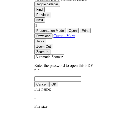
Toggle Sidebar
Find
Previous
Next
Presentation Mode
Open
Print
Current View
Download
Tools
Zoom Out
Zoom In
Enter the password to open this PDF
file:
Cancel
OK
File name:
-
File size: