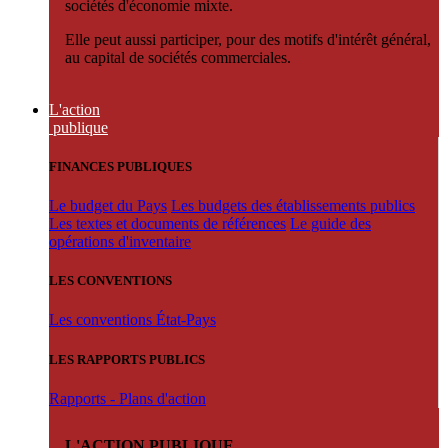
sociétés d'économie mixte.
Elle peut aussi participer, pour des motifs d'intérêt général,
au capital de sociétés commerciales.
L'action
publique
FINANCES PUBLIQUES
Le budget du Pays
Les budgets des établissements publics
Les textes et documents de références
Le guide des
opérations d'inventaire
LES CONVENTIONS
Les conventions État-Pays
LES RAPPORTS PUBLICS
Rapports - Plans d'action
L'ACTION PUBLIQUE