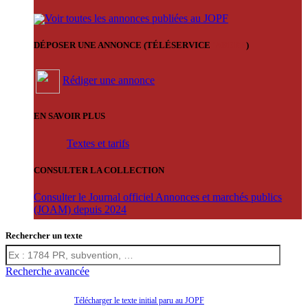
Voir toutes les annonces publiées au JOPF
DÉPOSER UNE ANNONCE (TÉLÉSERVICE
'ARERE
)
Rédiger une annonce
EN SAVOIR PLUS
Textes et tarifs
CONSULTER LA COLLECTION
Consulter le Journal officiel Annonces et marchés publics
(JOAM) depuis 2024
Rechercher un texte
Recherche avancée
Télécharger le texte initial paru au JOPF