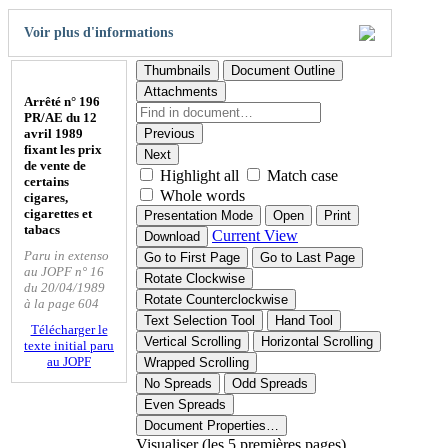
Voir plus d'informations
Thumbnails
Document Outline
Attachments
Arrêté n° 196
PR/AE du 12
avril 1989
Previous
fixant les prix
Next
de vente de
Highlight all
Match case
certains
Whole words
cigares,
cigarettes et
Presentation Mode
Open
Print
tabacs
Current View
Download
Paru in extenso
Go to First Page
Go to Last Page
au JOPF n° 16
Rotate Clockwise
du 20/04/1989
Rotate Counterclockwise
à la page 604
Text Selection Tool
Hand Tool
Télécharger le
Vertical Scrolling
Horizontal Scrolling
texte initial paru
au JOPF
Wrapped Scrolling
No Spreads
Odd Spreads
Even Spreads
Document Properties…
Visualiser (les 5 premières pages)