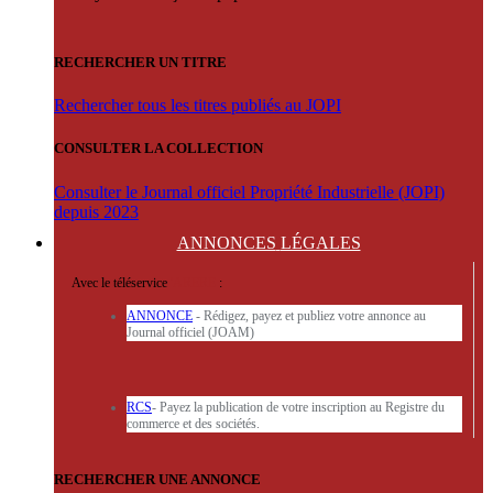
RECHERCHER UN TITRE
Rechercher tous les titres publiés au JOPI
CONSULTER LA COLLECTION
Consulter le Journal officiel Propriété Industrielle (JOPI)
depuis 2023
ANNONCES
LÉGALES
Avec le téléservice
'ARERE
:
ANNONCE
- Rédigez, payez et publiez votre annonce au
Journal officiel (JOAM)
RCS
- Payez la publication de votre inscription au Registre du
commerce et des sociétés.
RECHERCHER UNE ANNONCE