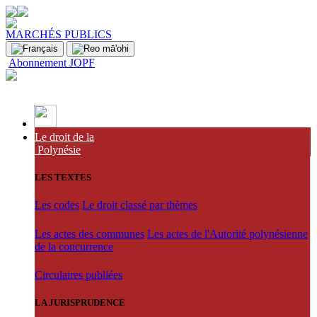
MARCHÉS PUBLICS
Abonnement JOPF
Le droit de la
Polynésie
LES TEXTES
Les codes
Le droit classé par thèmes
Les actes des communes
Les actes de l'Autorité polynésienne
de la concurrence
Circulaires publiées
LA JURISPRUDENCE