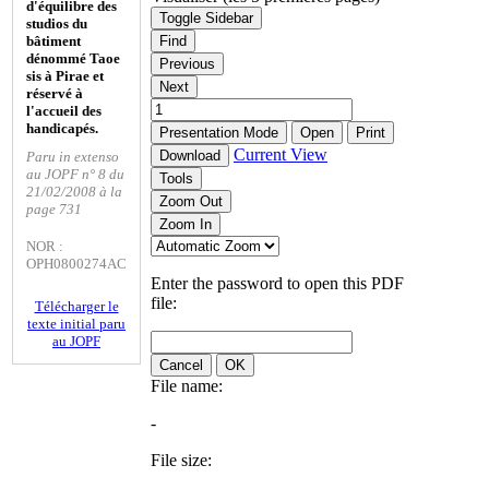
d'équilibre des
Toggle Sidebar
studios du
bâtiment
Find
dénommé Taoe
Previous
sis à Pirae et
Next
réservé à
l'accueil des
handicapés.
Presentation Mode
Open
Print
Current View
Download
Paru in extenso
au JOPF n° 8 du
Tools
21/02/2008 à la
Zoom Out
page 731
Zoom In
NOR :
OPH0800274AC
Enter the password to open this PDF
file:
Télécharger le
texte initial paru
au JOPF
Cancel
OK
File name:
-
File size: