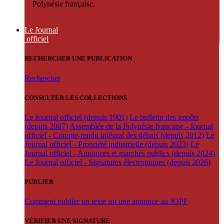
Polynésie française.
Le Journal
officiel
RECHERCHER UNE PUBLICATION
Rechercher
CONSULTER LES COLLECTIONS
Le Journal officiel (depuis 1901)
Le bulletin des impôts
(depuis 2007)
Assemblée de la Polynésie française - Journal
officiel - Compte-rendu intégral des débats (depuis 2012)
Le
Journal officiel - Propriété industrielle (depuis 2023)
Le
Journal officiel - Annonces et marchés publics (depuis 2024)
Le Journal officiel - Signatures électroniques (depuis 2026)
PUBLIER
Comment publier un texte ou une annonce au JOPF
VÉRIFIER UNE SIGNATURE