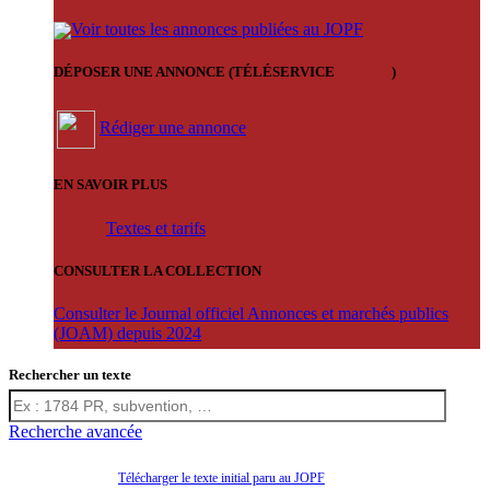
Voir toutes les annonces publiées au JOPF
DÉPOSER UNE ANNONCE (TÉLÉSERVICE
'ARERE
)
Rédiger une annonce
EN SAVOIR PLUS
Textes et tarifs
CONSULTER LA COLLECTION
Consulter le Journal officiel Annonces et marchés publics
(JOAM) depuis 2024
Rechercher un texte
Recherche avancée
Télécharger le texte initial paru au JOPF