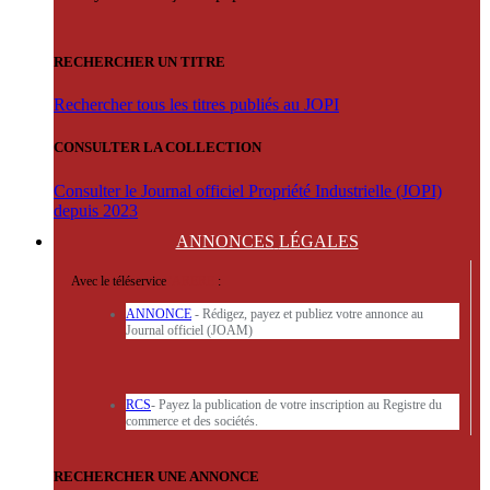
RECHERCHER UN TITRE
Rechercher tous les titres publiés au JOPI
CONSULTER LA COLLECTION
Consulter le Journal officiel Propriété Industrielle (JOPI)
depuis 2023
ANNONCES
LÉGALES
Avec le téléservice
'ARERE
:
ANNONCE
- Rédigez, payez et publiez votre annonce au
Journal officiel (JOAM)
RCS
- Payez la publication de votre inscription au Registre du
commerce et des sociétés.
RECHERCHER UNE ANNONCE