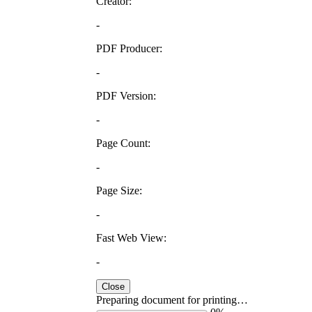
Creator:
-
PDF Producer:
-
PDF Version:
-
Page Count:
-
Page Size:
-
Fast Web View:
-
Close
Preparing document for printing…