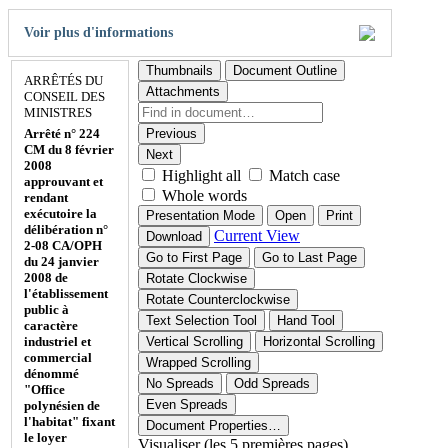
Voir plus d'informations
Thumbnails
Document Outline
ARRÊTÉS DU
Attachments
CONSEIL DES
MINISTRES
Arrêté n° 224
Previous
CM du 8 février
Next
2008
Highlight all
Match case
approuvant et
Whole words
rendant
exécutoire la
Presentation Mode
Open
Print
délibération n°
Current View
Download
2-08 CA/OPH
Go to First Page
Go to Last Page
du 24 janvier
2008 de
Rotate Clockwise
l'établissement
Rotate Counterclockwise
public à
Text Selection Tool
Hand Tool
caractère
industriel et
Vertical Scrolling
Horizontal Scrolling
commercial
Wrapped Scrolling
dénommé
No Spreads
Odd Spreads
"Office
Even Spreads
polynésien de
l'habitat" fixant
Document Properties…
le loyer
Visualiser (les 5 premières pages)