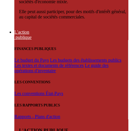
sociétés d'économie mixte.
Elle peut aussi participer, pour des motifs d'intérêt général,
au capital de sociétés commerciales.
L'action
publique
FINANCES PUBLIQUES
Le budget du Pays
Les budgets des établissements publics
Les textes et documents de références
Le guide des
opérations d'inventaire
LES CONVENTIONS
Les conventions État-Pays
LES RAPPORTS PUBLICS
Rapports - Plans d'action
L'ACTION PUBLIQUE