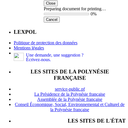
Close
Preparing document for printing…
0%
Cancel
LEXPOL
Politique de protection des données
Mentions légales
Une demande, une suggestion ?
Écrivez-nous.
LES SITES DE LA POLYNÉSIE
FRANÇAISE
service-public.pf
La Présidence de la Polynésie française
Assemblée de la Polynésie française
Conseil Économique, Social, Environnemental et Culturel de
la Polynésie française
LES SITES DE L'ÉTAT