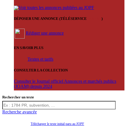
Voir toutes les annonces publiées au JOPF
DÉPOSER UNE ANNONCE (TÉLÉSERVICE
'ARERE
)
Rédiger une annonce
EN SAVOIR PLUS
Textes et tarifs
CONSULTER LA COLLECTION
Consulter le Journal officiel Annonces et marchés publics
(JOAM) depuis 2024
Rechercher un texte
Recherche avancée
Télécharger le texte initial paru au JOPF