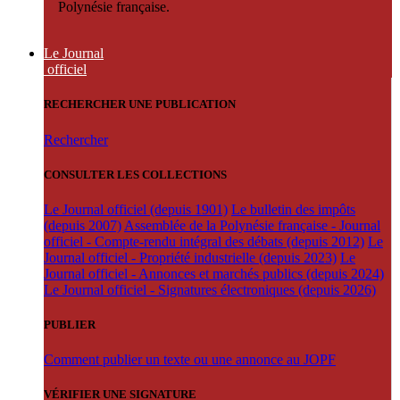
Polynésie française.
Le Journal
officiel
RECHERCHER UNE PUBLICATION
Rechercher
CONSULTER LES COLLECTIONS
Le Journal officiel (depuis 1901)
Le bulletin des impôts
(depuis 2007)
Assemblée de la Polynésie française - Journal
officiel - Compte-rendu intégral des débats (depuis 2012)
Le
Journal officiel - Propriété industrielle (depuis 2023)
Le
Journal officiel - Annonces et marchés publics (depuis 2024)
Le Journal officiel - Signatures électroniques (depuis 2026)
PUBLIER
Comment publier un texte ou une annonce au JOPF
VÉRIFIER UNE SIGNATURE