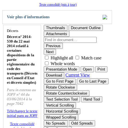
Texte consolidé (mis à jour)
Voir plus d'informations
Thumbnails
Document Outline
Décrets
Attachments
Décret n° 2014-
530 du 22 mai
2014 relatif à
Previous
certaines
Next
dispositions de la
Highlight all
Match case
partie
Whole words
réglementaire du
code des
Presentation Mode
Open
Print
transports (Décrets
Current View
Download
en Conseil d'Etat
Go to First Page
Go to Last Page
et décrets simples)
Rotate Clockwise
Paru in extenso au
Rotate Counterclockwise
JOPF n° 44 du
03/06/2014 à la
Text Selection Tool
Hand Tool
page 7042
Vertical Scrolling
Télécharger le texte
Horizontal Scrolling
initial paru au JOPF
Wrapped Scrolling
No Spreads
Odd Spreads
Texte consolidé