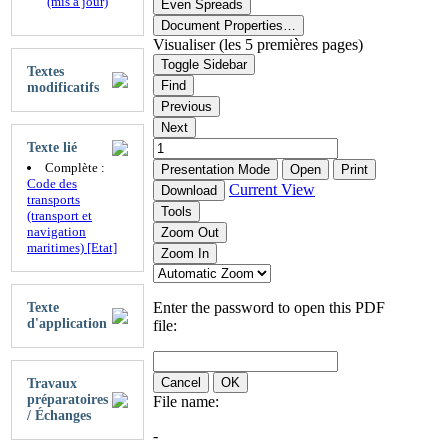
(mis à jour)
Even Spreads
Document Properties…
Visualiser (les 5 premières pages)
Toggle Sidebar
Textes
Find
modificatifs
Previous
Next
Texte lié
Complète :
Presentation Mode
Open
Print
Code des
Current View
Download
transports
Tools
(transport et
navigation
Zoom Out
maritimes) [Etat]
Zoom In
Enter the password to open this PDF
Texte
d'application
file:
Cancel
OK
Travaux
préparatoires
File name:
/ Échanges
-