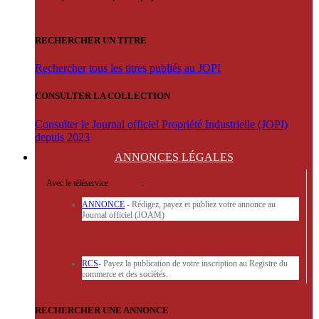
RECHERCHER UN TITRE
Rechercher tous les titres publiés au JOPI
CONSULTER LA COLLECTION
Consulter le Journal officiel Propriété Industrielle (JOPI)
depuis 2023
ANNONCES
LÉGALES
Avec le téléservice
'ARERE
:
ANNONCE
- Rédigez, payez et publiez votre annonce au
Journal officiel (JOAM)
RCS
- Payez la publication de votre inscription au Registre du
commerce et des sociétés.
RECHERCHER UNE ANNONCE