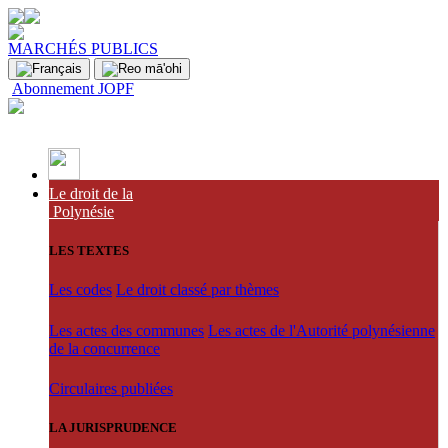
MARCHÉS PUBLICS
Abonnement JOPF
Le droit de la
Polynésie
LES TEXTES
Les codes
Le droit classé par thèmes
Les actes des communes
Les actes de l'Autorité polynésienne
de la concurrence
Circulaires publiées
LA JURISPRUDENCE