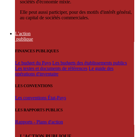
sociétés d'économie mixte.
Elle peut aussi participer, pour des motifs d'intérêt général,
au capital de sociétés commerciales.
L'action
publique
FINANCES PUBLIQUES
Le budget du Pays
Les budgets des établissements publics
Les textes et documents de références
Le guide des
opérations d'inventaire
LES CONVENTIONS
Les conventions État-Pays
LES RAPPORTS PUBLICS
Rapports - Plans d'action
L'ACTION PUBLIQUE