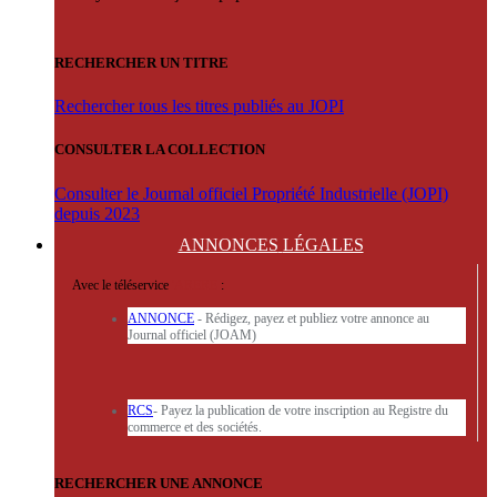
RECHERCHER UN TITRE
Rechercher tous les titres publiés au JOPI
CONSULTER LA COLLECTION
Consulter le Journal officiel Propriété Industrielle (JOPI)
depuis 2023
ANNONCES
LÉGALES
Avec le téléservice
'ARERE
:
ANNONCE
- Rédigez, payez et publiez votre annonce au
Journal officiel (JOAM)
RCS
- Payez la publication de votre inscription au Registre du
commerce et des sociétés.
RECHERCHER UNE ANNONCE