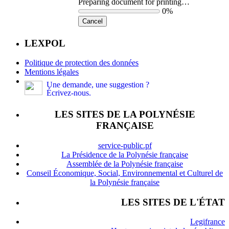
Preparing document for printing…
0%
Cancel
LEXPOL
Politique de protection des données
Mentions légales
Une demande, une suggestion ?
Écrivez-nous.
LES SITES DE LA POLYNÉSIE
FRANÇAISE
service-public.pf
La Présidence de la Polynésie française
Assemblée de la Polynésie française
Conseil Économique, Social, Environnemental et Culturel de
la Polynésie française
LES SITES DE L'ÉTAT
Legifrance