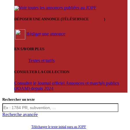
Voir toutes les annonces publiées au JOPF
DÉPOSER UNE ANNONCE (TÉLÉSERVICE
'ARERE
)
Rédiger une annonce
EN SAVOIR PLUS
Textes et tarifs
CONSULTER LA COLLECTION
Consulter le Journal officiel Annonces et marchés publics
(JOAM) depuis 2024
Rechercher un texte
Recherche avancée
Télécharger le texte initial paru au JOPF