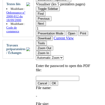
Visualiser (les 5 premières pages)
Textes liés
Modifiant :
Toggle Sidebar
Ordonnance n°
Find
2000-912 du
Previous
18/09/2000
Next
Modifiant :
Code de
commerce
Presentation Mode
Open
Print
Current View
Download
Tools
Travaux
Zoom Out
préparatoires
/ Échanges
Zoom In
Enter the password to open this PDF
file:
Cancel
OK
File name:
-
File size: