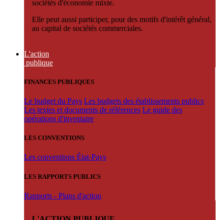
sociétés d'économie mixte.
Elle peut aussi participer, pour des motifs d'intérêt général,
au capital de sociétés commerciales.
L'action
publique
FINANCES PUBLIQUES
Le budget du Pays
Les budgets des établissements publics
Les textes et documents de références
Le guide des
opérations d'inventaire
LES CONVENTIONS
Les conventions État-Pays
LES RAPPORTS PUBLICS
Rapports - Plans d'action
L'ACTION PUBLIQUE