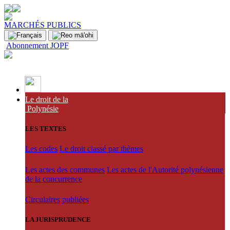
MARCHÉS PUBLICS
Abonnement JOPF
Le droit de la
Polynésie
LES TEXTES
Les codes
Le droit classé par thèmes
Les actes des communes
Les actes de l'Autorité polynésienne
de la concurrence
Circulaires publiées
LA JURISPRUDENCE