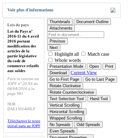
Voir plus d'informations
Thumbnails
Document Outline
Lois du pays
Attachments
Loi du Pays n°
2016-11 du 4 avril
2016 portant
Previous
modification des
Next
articles de la
Highlight all
Match case
partie législative
Whole words
du code de
commerce relatifs
Presentation Mode
Open
Print
aux soldes
Current View
Download
Paru in extenso au
Go to First Page
Go to Last Page
JOPF n° 20 NS du
Rotate Clockwise
04/04/2016 à la
Rotate Counterclockwise
page 981
Text Selection Tool
Hand Tool
NOR :
Vertical Scrolling
DAE1501400LP
Horizontal Scrolling
Wrapped Scrolling
Télécharger le texte
No Spreads
Odd Spreads
initial paru au JOPF
Even Spreads
Document Properties…