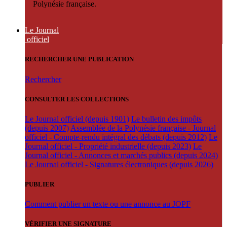
Polynésie française.
Le Journal
officiel
RECHERCHER UNE PUBLICATION
Rechercher
CONSULTER LES COLLECTIONS
Le Journal officiel (depuis 1901)
Le bulletin des impôts
(depuis 2007)
Assemblée de la Polynésie française - Journal
officiel - Compte-rendu intégral des débats (depuis 2012)
Le
Journal officiel - Propriété industrielle (depuis 2023)
Le
Journal officiel - Annonces et marchés publics (depuis 2024)
Le Journal officiel - Signatures électroniques (depuis 2026)
PUBLIER
Comment publier un texte ou une annonce au JOPF
VÉRIFIER UNE SIGNATURE