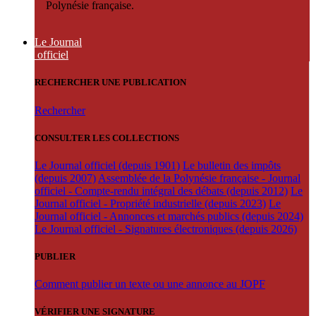
Polynésie française.
Le Journal
officiel
RECHERCHER UNE PUBLICATION
Rechercher
CONSULTER LES COLLECTIONS
Le Journal officiel (depuis 1901)
Le bulletin des impôts
(depuis 2007)
Assemblée de la Polynésie française - Journal
officiel - Compte-rendu intégral des débats (depuis 2012)
Le
Journal officiel - Propriété industrielle (depuis 2023)
Le
Journal officiel - Annonces et marchés publics (depuis 2024)
Le Journal officiel - Signatures électroniques (depuis 2026)
PUBLIER
Comment publier un texte ou une annonce au JOPF
VÉRIFIER UNE SIGNATURE