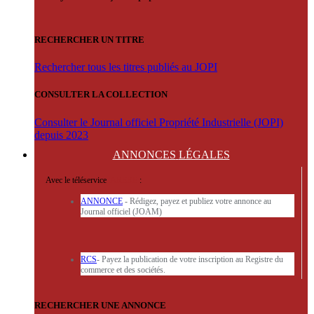
RECHERCHER UN TITRE
Rechercher tous les titres publiés au JOPI
CONSULTER LA COLLECTION
Consulter le Journal officiel Propriété Industrielle (JOPI)
depuis 2023
ANNONCES
LÉGALES
Avec le téléservice
'ARERE
:
ANNONCE
- Rédigez, payez et publiez votre annonce au
Journal officiel (JOAM)
RCS
- Payez la publication de votre inscription au Registre du
commerce et des sociétés.
RECHERCHER UNE ANNONCE