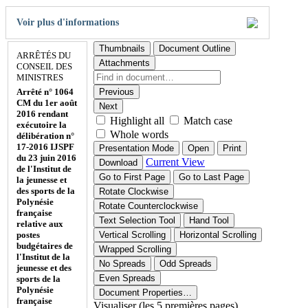
Voir plus d'informations
Thumbnails
Document Outline
ARRÊTÉS DU
Attachments
CONSEIL DES
MINISTRES
Arrêté n° 1064
Previous
CM du 1er août
Next
2016 rendant
Highlight all
Match case
exécutoire la
Whole words
délibération n°
17-2016 IJSPF
Presentation Mode
Open
Print
du 23 juin 2016
Current View
Download
de l'Institut de
Go to First Page
Go to Last Page
la jeunesse et
des sports de la
Rotate Clockwise
Polynésie
Rotate Counterclockwise
française
Text Selection Tool
Hand Tool
relative aux
postes
Vertical Scrolling
Horizontal Scrolling
budgétaires de
Wrapped Scrolling
l'Institut de la
No Spreads
Odd Spreads
jeunesse et des
Even Spreads
sports de la
Polynésie
Document Properties…
française
Visualiser (les 5 premières pages)