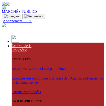
MARCHÉS PUBLICS
Abonnement JOPF
Le droit de la
Polynésie
LES TEXTES
Les codes
Le droit classé par thèmes
Les actes des communes
Les actes de l'Autorité polynésienne
de la concurrence
Circulaires publiées
LA JURISPRUDENCE