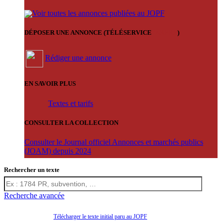
Voir toutes les annonces publiées au JOPF
DÉPOSER UNE ANNONCE (TÉLÉSERVICE
'ARERE
)
Rédiger une annonce
EN SAVOIR PLUS
Textes et tarifs
CONSULTER LA COLLECTION
Consulter le Journal officiel Annonces et marchés publics
(JOAM) depuis 2024
Rechercher un texte
Recherche avancée
Télécharger le texte initial paru au JOPF