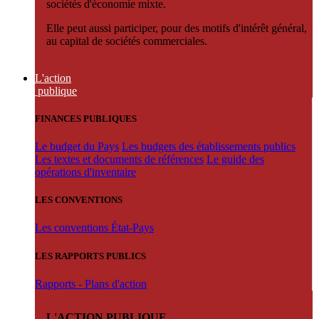
sociétés d'économie mixte.
Elle peut aussi participer, pour des motifs d'intérêt général,
au capital de sociétés commerciales.
L'action
publique
FINANCES PUBLIQUES
Le budget du Pays
Les budgets des établissements publics
Les textes et documents de références
Le guide des
opérations d'inventaire
LES CONVENTIONS
Les conventions État-Pays
LES RAPPORTS PUBLICS
Rapports - Plans d'action
L'ACTION PUBLIQUE