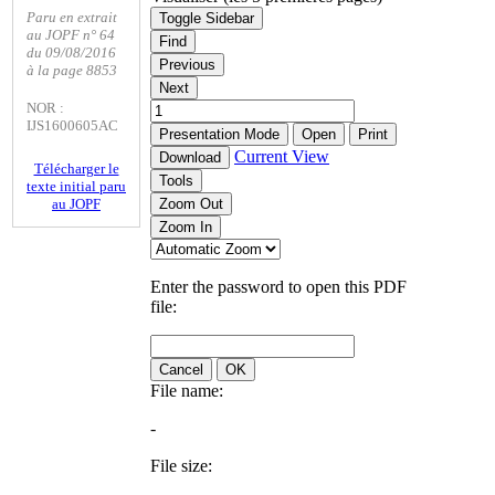
Paru en extrait
Toggle Sidebar
au JOPF n° 64
Find
du 09/08/2016
Previous
à la page 8853
Next
NOR :
IJS1600605AC
Presentation Mode
Open
Print
Current View
Download
Télécharger le
Tools
texte initial paru
au JOPF
Zoom Out
Zoom In
Enter the password to open this PDF
file:
Cancel
OK
File name:
-
File size: