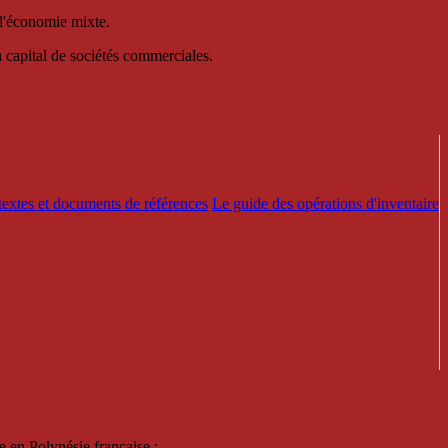
 d'économie mixte.
au capital de sociétés commerciales.
textes et documents de références
Le guide des opérations d'inventaire
e en Polynésie française :