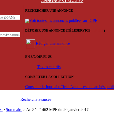
ANNONCES
LÉGALES
RECHERCHER UNE ANNONCE
iciel (JOAM)
Voir toutes les annonces publiées au JOPF
DÉPOSER UNE ANNONCE (TÉLÉSERVICE
'ARERE
)
e et des sociétés.
Rédiger une annonce
EN SAVOIR PLUS
Textes et tarifs
CONSULTER LA COLLECTION
Consulter le Journal officiel Annonces et marchés pub
Recherche avancée
ux
>
Sommaire
> Arrêté n° 462 MPF du 20 janvier 2017