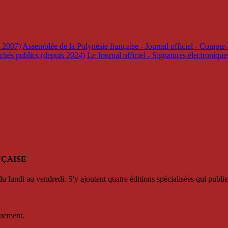
s 2007)
Assemblée de la Polynésie française - Journal officiel - Compte-
rchés publics (depuis 2024)
Le Journal officiel - Signatures électroniqu
NÇAISE
u lundi au vendredi. S'y ajoutent quatre éditions spécialisées qui publie
quement.