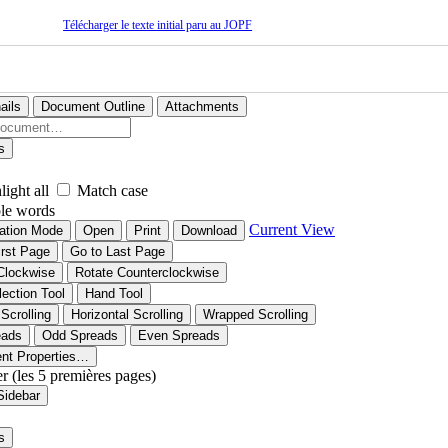
Télécharger le texte initial paru au JOPF
ails
Document Outline
Attachments
s
light all
Match case
le words
Current View
ation Mode
Open
Print
Download
irst Page
Go to Last Page
Clockwise
Rotate Counterclockwise
lection Tool
Hand Tool
 Scrolling
Horizontal Scrolling
Wrapped Scrolling
eads
Odd Spreads
Even Spreads
nt Properties…
er (les 5 premières pages)
Sidebar
s