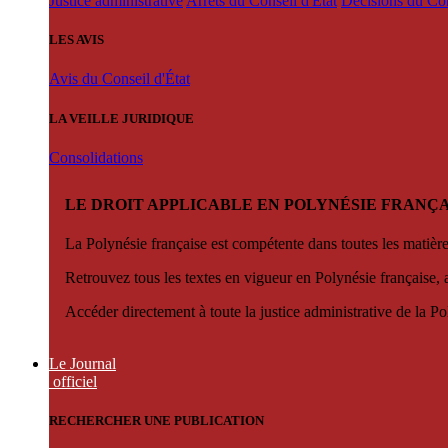
Justice administrative
Arrêts du Conseil d'État
Décisions du Con
LES AVIS
Avis du Conseil d'État
LA VEILLE JURIDIQUE
Consolidations
LE DROIT APPLICABLE EN POLYNÉSIE FRANÇA
La Polynésie française est compétente dans toutes les matièr
Retrouvez tous les textes en vigueur en Polynésie française, 
Accéder directement à toute la justice administrative de la Po
Le Journal
officiel
RECHERCHER UNE PUBLICATION