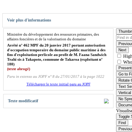
Voir plus d'informations
Thumbn
Ministère du développement des ressources primaires, des
affaires foncières et de la valorisation du domaine
Previou
Arrêté n° 462 MPF du 20 janvier 2017 portant autorisation
d'occupation temporaire du domaine public maritime à des
Next
fins d'exploitation perlicole au profit de M. Faana Sandwich
High
Teahi sis à Takapoto, commune de Takaroa (exploitant n°
Who
180)
Present
(texte abrogé)
Go to F
Paru in extenso au JOPF n° 8 du 27/01/2017 à la page 1022
Rotate 
Télécharger le texte initial paru au JOPF
Text Se
Vertical
No Spr
Texte modificatif
Docume
Visualis
Toggle 
Find
Previou