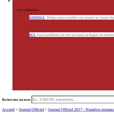
Avec le téléservice
'ARERE
:
ANNONCE
- Rédigez, payez et publiez votre annonce au Journal off
RCS
- Payez la publication de votre inscription au Registre du commerc
Rechercher un texte
Accueil
>
Journal Officiel
>
Journal Officiel 2017 - Numéros norma