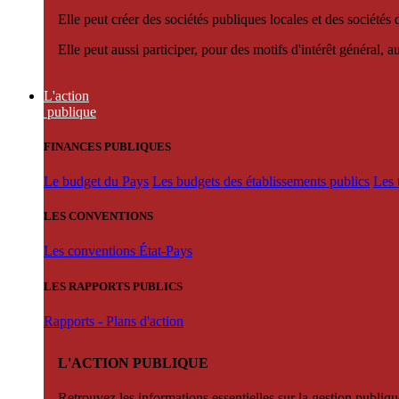
Elle peut créer des sociétés publiques locales et des sociétés
Elle peut aussi participer, pour des motifs d'intérêt général, 
L'action
publique
FINANCES PUBLIQUES
Le budget du Pays
Les budgets des établissements publics
Les 
LES CONVENTIONS
Les conventions État-Pays
LES RAPPORTS PUBLICS
Rapports - Plans d'action
L'ACTION PUBLIQUE
Retrouvez les informations essentielles sur la gestion publiqu