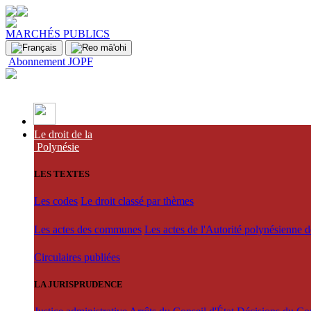
MARCHÉS PUBLICS
Abonnement JOPF
Le droit de la
Polynésie
LES TEXTES
Les codes
Le droit classé par thèmes
Les actes des communes
Les actes de l'Autorité polynésienne 
Circulaires publiées
LA JURISPRUDENCE