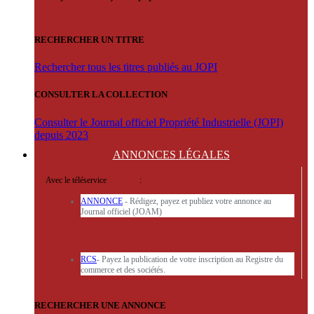
RECHERCHER UN TITRE
Rechercher tous les titres publiés au JOPI
CONSULTER LA COLLECTION
Consulter le Journal officiel Propriété Industrielle (JOPI)
depuis 2023
ANNONCES
LÉGALES
Avec le téléservice
'ARERE
:
ANNONCE
- Rédigez, payez et publiez votre annonce au
Journal officiel (JOAM)
RCS
- Payez la publication de votre inscription au Registre du
commerce et des sociétés.
RECHERCHER UNE ANNONCE