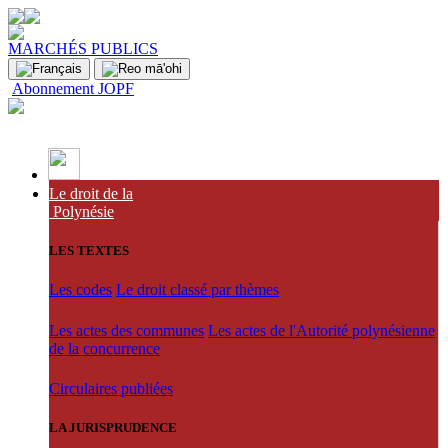
MARCHÉS PUBLICS
Abonnement JOPF
Le droit de la
Polynésie
LES TEXTES
Les codes
Le droit classé par thèmes
Les actes des communes
Les actes de l'Autorité polynésienne
de la concurrence
Circulaires publiées
LA JURISPRUDENCE