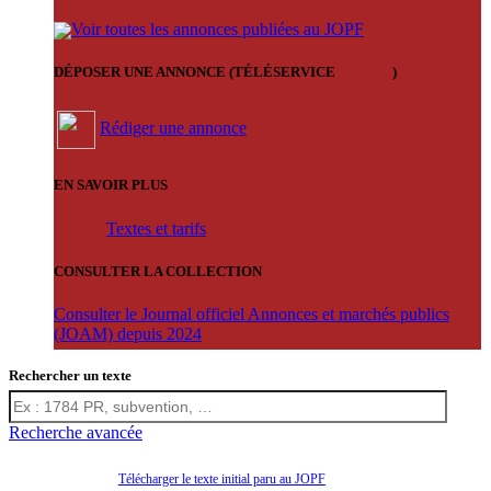
Voir toutes les annonces publiées au JOPF
DÉPOSER UNE ANNONCE (TÉLÉSERVICE
'ARERE
)
Rédiger une annonce
EN SAVOIR PLUS
Textes et tarifs
CONSULTER LA COLLECTION
Consulter le Journal officiel Annonces et marchés publics
(JOAM) depuis 2024
Rechercher un texte
Recherche avancée
Télécharger le texte initial paru au JOPF