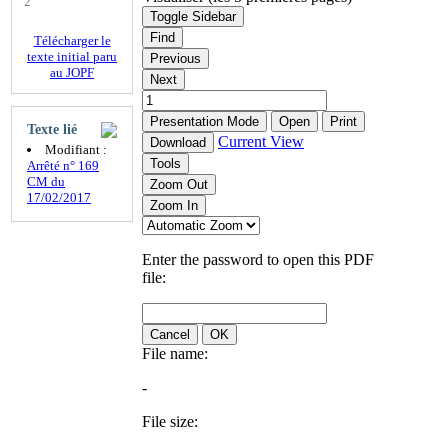
2
Toggle Sidebar
Find
Télécharger le
texte initial paru
Previous
au JOPF
Next
Presentation Mode
Open
Print
Texte lié
Current View
Download
Modifiant :
Tools
Arrêté n° 169
CM du
Zoom Out
17/02/2017
Zoom In
Enter the password to open this PDF
file:
Cancel
OK
File name:
-
File size: