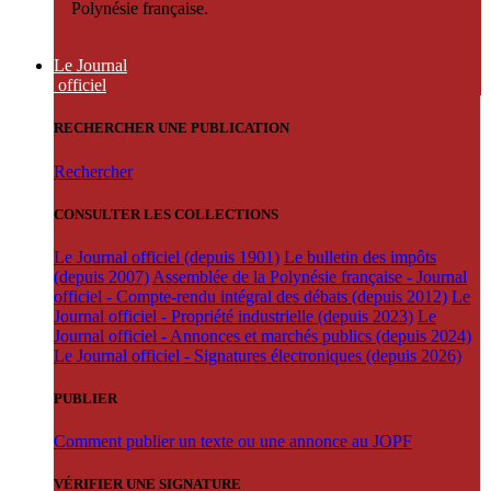
Polynésie française.
Le Journal
officiel
RECHERCHER UNE PUBLICATION
Rechercher
CONSULTER LES COLLECTIONS
Le Journal officiel (depuis 1901)
Le bulletin des impôts
(depuis 2007)
Assemblée de la Polynésie française - Journal
officiel - Compte-rendu intégral des débats (depuis 2012)
Le
Journal officiel - Propriété industrielle (depuis 2023)
Le
Journal officiel - Annonces et marchés publics (depuis 2024)
Le Journal officiel - Signatures électroniques (depuis 2026)
PUBLIER
Comment publier un texte ou une annonce au JOPF
VÉRIFIER UNE SIGNATURE