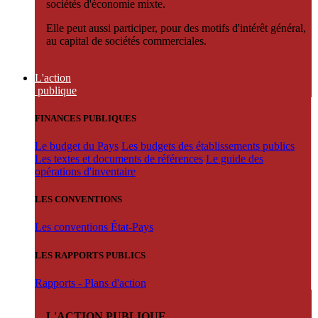
sociétés d'économie mixte.
Elle peut aussi participer, pour des motifs d'intérêt général,
au capital de sociétés commerciales.
L'action
publique
FINANCES PUBLIQUES
Le budget du Pays
Les budgets des établissements publics
Les textes et documents de références
Le guide des
opérations d'inventaire
LES CONVENTIONS
Les conventions État-Pays
LES RAPPORTS PUBLICS
Rapports - Plans d'action
L'ACTION PUBLIQUE