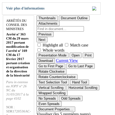
Voir plus d'informations
Thumbnails
Document Outline
ARRÊTÉS DU
Attachments
CONSEIL DES
MINISTRES
Arrêté n° 363
Previous
CM du 29 mars
Next
2017 portant
Highlight all
Match case
modification de
Whole words
l'arrêté n° 169
CM du 17
Presentation Mode
Open
Print
février 2017
Current View
Download
portant création
Go to First Page
Go to Last Page
et organisation
de la direction
Rotate Clockwise
de la biosécurité
Rotate Counterclockwise
Paru in extenso
Text Selection Tool
Hand Tool
au JOPF n° 26
Vertical Scrolling
Horizontal Scrolling
NC du
Wrapped Scrolling
31/03/2017 à la
page 4102
No Spreads
Odd Spreads
Even Spreads
NOR :
Document Properties…
SDR1720536AC-
Visualiser (les 5 premières pages)