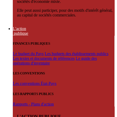
sociétés d'économie mixte.
Elle peut aussi participer, pour des motifs d'intérêt général,
au capital de sociétés commerciales.
L'action
publique
FINANCES PUBLIQUES
Le budget du Pays
Les budgets des établissements publics
Les textes et documents de références
Le guide des
opérations d'inventaire
LES CONVENTIONS
Les conventions État-Pays
LES RAPPORTS PUBLICS
Rapports - Plans d'action
L'ACTION PUBLIQUE