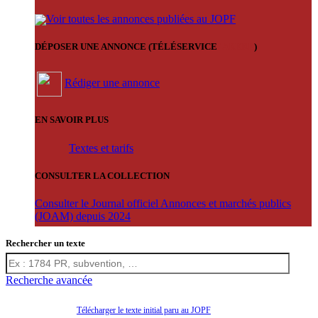
Voir toutes les annonces publiées au JOPF
DÉPOSER UNE ANNONCE (TÉLÉSERVICE
'ARERE
)
Rédiger une annonce
EN SAVOIR PLUS
Textes et tarifs
CONSULTER LA COLLECTION
Consulter le Journal officiel Annonces et marchés publics
(JOAM) depuis 2024
Rechercher un texte
Recherche avancée
Télécharger le texte initial paru au JOPF