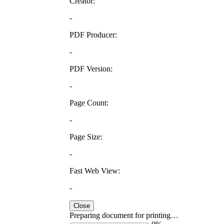
Creator:
-
PDF Producer:
-
PDF Version:
-
Page Count:
-
Page Size:
-
Fast Web View:
-
Close
Preparing document for printing…