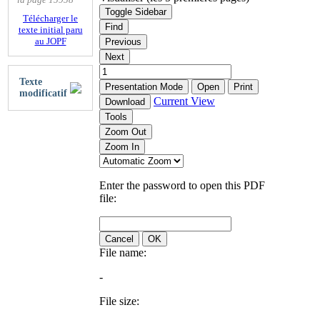
Toggle Sidebar
Télécharger le
Find
texte initial paru
au JOPF
Previous
Next
Texte
Presentation Mode
Open
Print
modificatif
Current View
Download
Tools
Zoom Out
Zoom In
Enter the password to open this PDF
file:
Cancel
OK
File name:
-
File size: