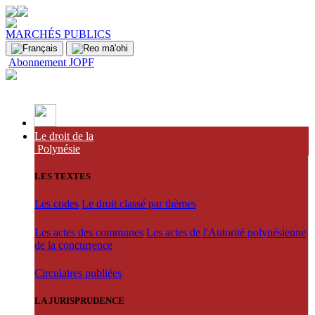
MARCHÉS PUBLICS
Abonnement JOPF
Le droit de la
Polynésie
LES TEXTES
Les codes
Le droit classé par thèmes
Les actes des communes
Les actes de l'Autorité polynésienne
de la concurrence
Circulaires publiées
LA JURISPRUDENCE