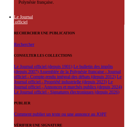
Polynésie française.
Le Journal
officiel
RECHERCHER UNE PUBLICATION
Rechercher
CONSULTER LES COLLECTIONS
Le Journal officiel (depuis 1901)
Le bulletin des impôts
(depuis 2007)
Assemblée de la Polynésie française - Journal
officiel - Compte-rendu intégral des débats (depuis 2012)
Le
Journal officiel - Propriété industrielle (depuis 2023)
Le
Journal officiel - Annonces et marchés publics (depuis 2024)
Le Journal officiel - Signatures électroniques (depuis 2026)
PUBLIER
Comment publier un texte ou une annonce au JOPF
VÉRIFIER UNE SIGNATURE