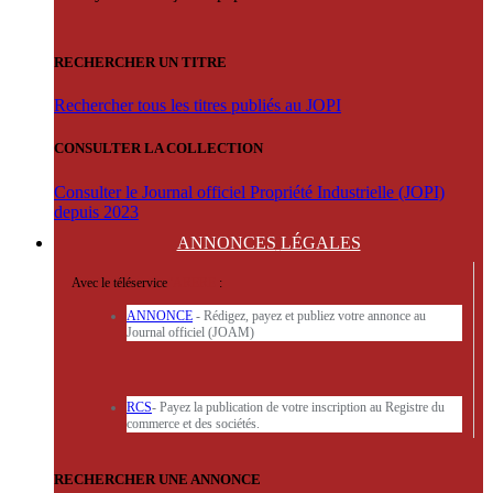
RECHERCHER UN TITRE
Rechercher tous les titres publiés au JOPI
CONSULTER LA COLLECTION
Consulter le Journal officiel Propriété Industrielle (JOPI)
depuis 2023
ANNONCES
LÉGALES
Avec le téléservice
'ARERE
:
ANNONCE
- Rédigez, payez et publiez votre annonce au
Journal officiel (JOAM)
RCS
- Payez la publication de votre inscription au Registre du
commerce et des sociétés.
RECHERCHER UNE ANNONCE