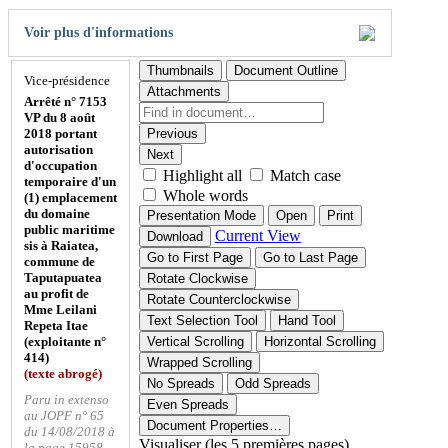
Voir plus d'informations
Thumbnails
Document Outline
Vice-présidence
Attachments
Arrêté n° 7153
VP du 8 août
2018 portant
Previous
autorisation
Next
d'occupation
Highlight all
Match case
temporaire d'un
Whole words
(1) emplacement
du domaine
Presentation Mode
Open
Print
public maritime
Current View
Download
sis à Raiatea,
Go to First Page
Go to Last Page
commune de
Taputapuatea
Rotate Clockwise
au profit de
Rotate Counterclockwise
Mme Leilani
Text Selection Tool
Hand Tool
Repeta Itae
(exploitante n°
Vertical Scrolling
Horizontal Scrolling
414)
Wrapped Scrolling
(texte abrogé)
No Spreads
Odd Spreads
Paru in extenso
Even Spreads
au JOPF n° 65
Document Properties…
du 14/08/2018 à
Visualiser (les 5 premières pages)
la page 15958