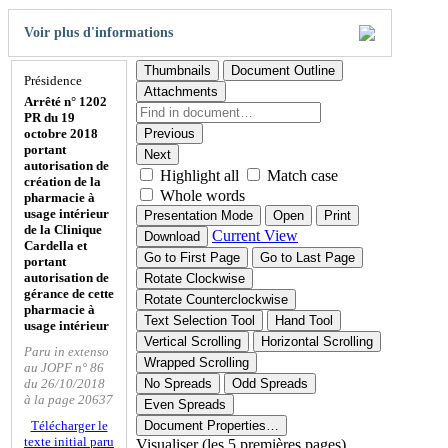
Voir plus d'informations
Thumbnails
Document Outline
Présidence
Attachments
Arrêté n° 1202
PR du 19
octobre 2018
Previous
portant
Next
autorisation de
Highlight all
Match case
création de la
Whole words
pharmacie à
usage intérieur
Presentation Mode
Open
Print
de la Clinique
Current View
Download
Cardella et
Go to First Page
Go to Last Page
portant
autorisation de
Rotate Clockwise
gérance de cette
Rotate Counterclockwise
pharmacie à
Text Selection Tool
Hand Tool
usage intérieur
Vertical Scrolling
Horizontal Scrolling
Paru in extenso
Wrapped Scrolling
au JOPF n° 86
du 26/10/2018
No Spreads
Odd Spreads
à la page 20637
Even Spreads
Télécharger le
Document Properties…
texte initial paru
Visualiser (les 5 premières pages)