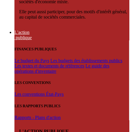
sociétés d'économie mixte.
Elle peut aussi participer, pour des motifs d'intérêt général,
au capital de sociétés commerciales.
L'action
publique
FINANCES PUBLIQUES
Le budget du Pays
Les budgets des établissements publics
Les textes et documents de références
Le guide des
opérations d'inventaire
LES CONVENTIONS
Les conventions État-Pays
LES RAPPORTS PUBLICS
Rapports - Plans d'action
L'ACTION PUBLIQUE