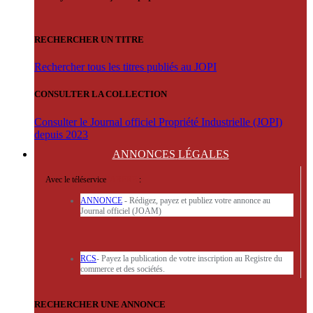
RECHERCHER UN TITRE
Rechercher tous les titres publiés au JOPI
CONSULTER LA COLLECTION
Consulter le Journal officiel Propriété Industrielle (JOPI)
depuis 2023
ANNONCES
LÉGALES
Avec le téléservice
'ARERE
:
ANNONCE
- Rédigez, payez et publiez votre annonce au
Journal officiel (JOAM)
RCS
- Payez la publication de votre inscription au Registre du
commerce et des sociétés.
RECHERCHER UNE ANNONCE