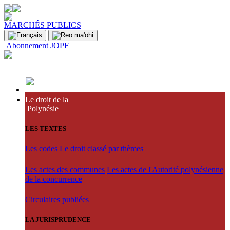
MARCHÉS PUBLICS
Abonnement JOPF
Le droit de la
Polynésie
LES TEXTES
Les codes
Le droit classé par thèmes
Les actes des communes
Les actes de l'Autorité polynésienne
de la concurrence
Circulaires publiées
LA JURISPRUDENCE