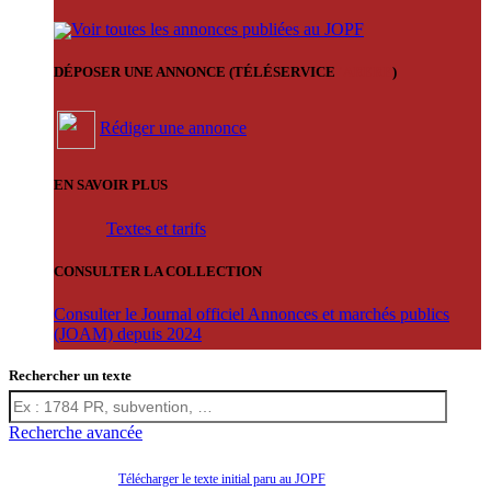
Voir toutes les annonces publiées au JOPF
DÉPOSER UNE ANNONCE (TÉLÉSERVICE
'ARERE
)
Rédiger une annonce
EN SAVOIR PLUS
Textes et tarifs
CONSULTER LA COLLECTION
Consulter le Journal officiel Annonces et marchés publics
(JOAM) depuis 2024
Rechercher un texte
Recherche avancée
Télécharger le texte initial paru au JOPF