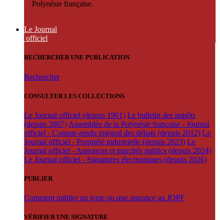
Polynésie française.
Le Journal
officiel
RECHERCHER UNE PUBLICATION
Rechercher
CONSULTER LES COLLECTIONS
Le Journal officiel (depuis 1901)
Le bulletin des impôts
(depuis 2007)
Assemblée de la Polynésie française - Journal
officiel - Compte-rendu intégral des débats (depuis 2012)
Le
Journal officiel - Propriété industrielle (depuis 2023)
Le
Journal officiel - Annonces et marchés publics (depuis 2024)
Le Journal officiel - Signatures électroniques (depuis 2026)
PUBLIER
Comment publier un texte ou une annonce au JOPF
VÉRIFIER UNE SIGNATURE