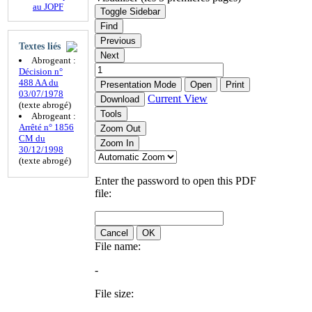
au JOPF
Toggle Sidebar
Find
Previous
Textes liés
Next
Abrogeant :
Décision n°
488 AA du
Presentation Mode
Open
Print
03/07/1978
Current View
Download
(texte abrogé)
Tools
Abrogeant :
Arrêté n° 1856
Zoom Out
CM du
Zoom In
30/12/1998
(texte abrogé)
Enter the password to open this PDF
file:
Cancel
OK
File name:
-
File size: