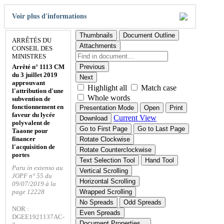
Voir plus d'informations
Thumbnails
Document Outline
ARRÊTÉS DU
Attachments
CONSEIL DES
MINISTRES
Arrêté n° 1113 CM
Previous
du 3 juillet 2019
Next
approuvant
Highlight all
Match case
l'attribution d'une
Whole words
subvention de
fonctionnement en
Presentation Mode
Open
Print
faveur du lycée
Current View
Download
polyvalent de
Go to First Page
Go to Last Page
Taaone pour
financer
Rotate Clockwise
l'acquisition de
Rotate Counterclockwise
portes
Text Selection Tool
Hand Tool
Paru in extenso au
Vertical Scrolling
JOPF n° 55 du
Horizontal Scrolling
09/07/2019 à la
page 12228
Wrapped Scrolling
No Spreads
Odd Spreads
NOR :
Even Spreads
DGEE1921137AC-
Document Properties…