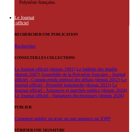
Polynésie française.
Le Journal
officiel
RECHERCHER UNE PUBLICATION
Rechercher
CONSULTER LES COLLECTIONS
Le Journal officiel (depuis 1901)
Le bulletin des impôts
(depuis 2007)
Assemblée de la Polynésie française - Journal
officiel - Compte-rendu intégral des débats (depuis 2012)
Le
Journal officiel - Propriété industrielle (depuis 2023)
Le
Journal officiel - Annonces et marchés publics (depuis 2024)
Le Journal officiel - Signatures électroniques (depuis 2026)
PUBLIER
Comment publier un texte ou une annonce au JOPF
VÉRIFIER UNE SIGNATURE