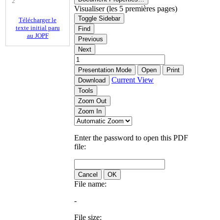
2
Visualiser (les 5 premières pages)
Toggle Sidebar
Télécharger le
texte initial paru
Find
au JOPF
Previous
Next
Presentation Mode
Open
Print
Current View
Download
Tools
Zoom Out
Zoom In
Enter the password to open this PDF
file:
Cancel
OK
File name:
-
File size: