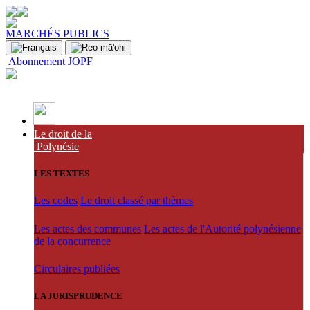
MARCHÉS PUBLICS
Abonnement JOPF
Le droit de la
Polynésie
LES TEXTES
Les codes
Le droit classé par thèmes
Les actes des communes
Les actes de l'Autorité polynésienne
de la concurrence
Circulaires publiées
LA JURISPRUDENCE