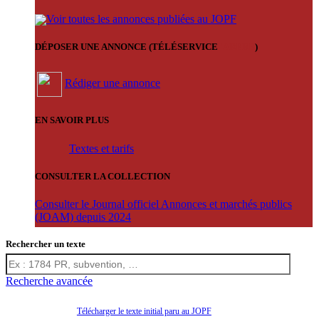
Voir toutes les annonces publiées au JOPF
DÉPOSER UNE ANNONCE (TÉLÉSERVICE
'ARERE
)
Rédiger une annonce
EN SAVOIR PLUS
Textes et tarifs
CONSULTER LA COLLECTION
Consulter le Journal officiel Annonces et marchés publics
(JOAM) depuis 2024
Rechercher un texte
Recherche avancée
Télécharger le texte initial paru au JOPF