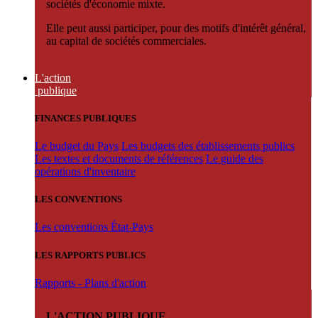
sociétés d'économie mixte.
Elle peut aussi participer, pour des motifs d'intérêt général,
au capital de sociétés commerciales.
L'action
publique
FINANCES PUBLIQUES
Le budget du Pays
Les budgets des établissements publics
Les textes et documents de références
Le guide des
opérations d'inventaire
LES CONVENTIONS
Les conventions État-Pays
LES RAPPORTS PUBLICS
Rapports - Plans d'action
L'ACTION PUBLIQUE