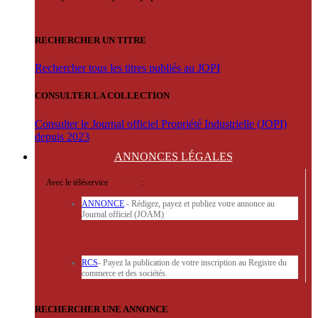
RECHERCHER UN TITRE
Rechercher tous les titres publiés au JOPI
CONSULTER LA COLLECTION
Consulter le Journal officiel Propriété Industrielle (JOPI)
depuis 2023
ANNONCES
LÉGALES
Avec le téléservice
'ARERE
:
ANNONCE
- Rédigez, payez et publiez votre annonce au
Journal officiel (JOAM)
RCS
- Payez la publication de votre inscription au Registre du
commerce et des sociétés.
RECHERCHER UNE ANNONCE