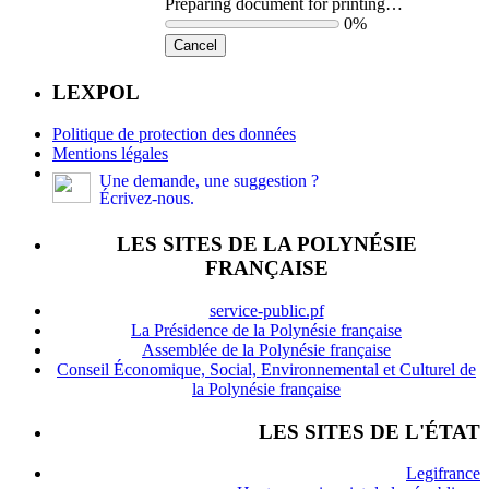
Preparing document for printing…
0%
Cancel
LEXPOL
Politique de protection des données
Mentions légales
Une demande, une suggestion ?
Écrivez-nous.
LES SITES DE LA POLYNÉSIE
FRANÇAISE
service-public.pf
La Présidence de la Polynésie française
Assemblée de la Polynésie française
Conseil Économique, Social, Environnemental et Culturel de
la Polynésie française
LES SITES DE L'ÉTAT
Legifrance