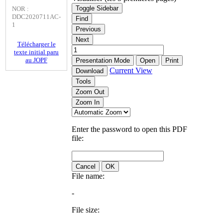
Toggle Sidebar
NOR :
DDC2020711AC-
Find
1
Previous
Next
Télécharger le
texte initial paru
au JOPF
Presentation Mode
Open
Print
Current View
Download
Tools
Zoom Out
Zoom In
Enter the password to open this PDF
file:
Cancel
OK
File name:
-
File size: