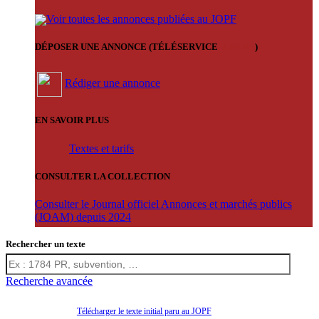
Voir toutes les annonces publiées au JOPF
DÉPOSER UNE ANNONCE (TÉLÉSERVICE
'ARERE
)
Rédiger une annonce
EN SAVOIR PLUS
Textes et tarifs
CONSULTER LA COLLECTION
Consulter le Journal officiel Annonces et marchés publics
(JOAM) depuis 2024
Rechercher un texte
Recherche avancée
Télécharger le texte initial paru au JOPF