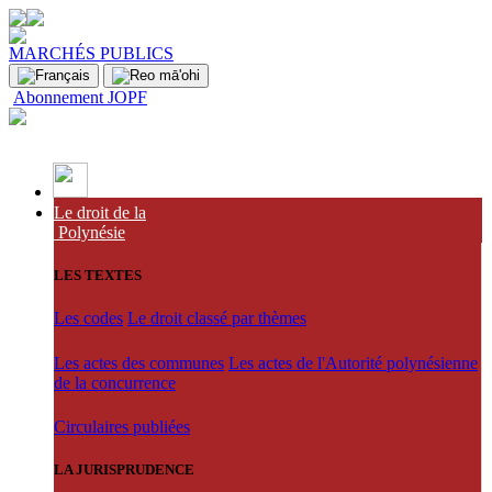
MARCHÉS PUBLICS
Abonnement JOPF
Le droit de la
Polynésie
LES TEXTES
Les codes
Le droit classé par thèmes
Les actes des communes
Les actes de l'Autorité polynésienne
de la concurrence
Circulaires publiées
LA JURISPRUDENCE