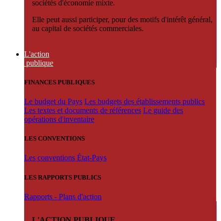
sociétés d'économie mixte.
Elle peut aussi participer, pour des motifs d'intérêt général,
au capital de sociétés commerciales.
L'action
publique
FINANCES PUBLIQUES
Le budget du Pays
Les budgets des établissements publics
Les textes et documents de références
Le guide des
opérations d'inventaire
LES CONVENTIONS
Les conventions État-Pays
LES RAPPORTS PUBLICS
Rapports - Plans d'action
L'ACTION PUBLIQUE