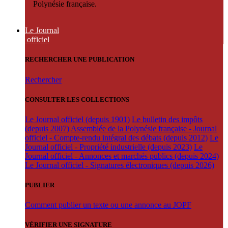
Polynésie française.
Le Journal
officiel
RECHERCHER UNE PUBLICATION
Rechercher
CONSULTER LES COLLECTIONS
Le Journal officiel (depuis 1901)
Le bulletin des impôts
(depuis 2007)
Assemblée de la Polynésie française - Journal
officiel - Compte-rendu intégral des débats (depuis 2012)
Le
Journal officiel - Propriété industrielle (depuis 2023)
Le
Journal officiel - Annonces et marchés publics (depuis 2024)
Le Journal officiel - Signatures électroniques (depuis 2026)
PUBLIER
Comment publier un texte ou une annonce au JOPF
VÉRIFIER UNE SIGNATURE