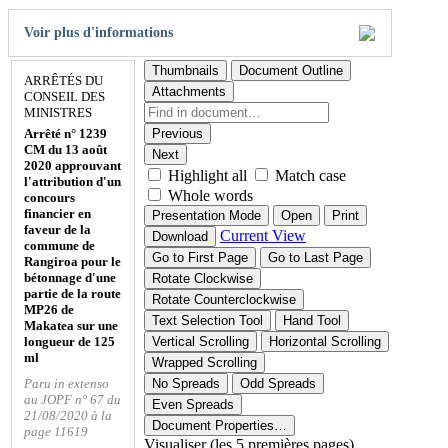
Voir plus d'informations
Thumbnails
Document Outline
ARRÊTÉS DU
Attachments
CONSEIL DES
MINISTRES
Arrêté n° 1239
Previous
CM du 13 août
Next
2020 approuvant
Highlight all
Match case
l'attribution d'un
Whole words
concours
financier en
Presentation Mode
Open
Print
faveur de la
Current View
Download
commune de
Go to First Page
Go to Last Page
Rangiroa pour le
bétonnage d'une
Rotate Clockwise
partie de la route
Rotate Counterclockwise
MP26 de
Text Selection Tool
Hand Tool
Makatea sur une
longueur de 125
Vertical Scrolling
Horizontal Scrolling
ml
Wrapped Scrolling
Paru in extenso
No Spreads
Odd Spreads
au JOPF n° 67 du
Even Spreads
21/08/2020 à la
Document Properties…
page 11619
Visualiser (les 5 premières pages)