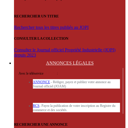
RECHERCHER UN TITRE
Rechercher tous les titres publiés au JOPI
CONSULTER LA COLLECTION
Consulter le Journal officiel Propriété Industrielle (JOPI)
depuis 2023
ANNONCES
LÉGALES
Avec le téléservice
'ARERE
:
ANNONCE
- Rédigez, payez et publiez votre annonce au
Journal officiel (JOAM)
RCS
- Payez la publication de votre inscription au Registre du
commerce et des sociétés.
RECHERCHER UNE ANNONCE