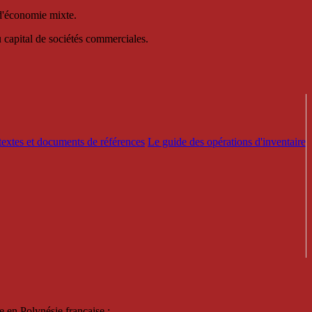
 d'économie mixte.
au capital de sociétés commerciales.
textes et documents de références
Le guide des opérations d'inventaire
e en Polynésie française :