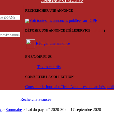
ANNONCES
LÉGALES
RECHERCHER UNE ANNONCE
iciel (JOAM)
Voir toutes les annonces publiées au JOPF
DÉPOSER UNE ANNONCE (TÉLÉSERVICE
'ARERE
)
e et des sociétés.
Rédiger une annonce
EN SAVOIR PLUS
Textes et tarifs
CONSULTER LA COLLECTION
Consulter le Journal officiel Annonces et marchés pub
Recherche avancée
ux
>
Sommaire
> Loi du pays n° 2020-30 du 17 septembre 2020