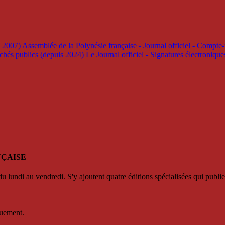
s 2007)
Assemblée de la Polynésie française - Journal officiel - Compte-
rchés publics (depuis 2024)
Le Journal officiel - Signatures électroniqu
NÇAISE
u lundi au vendredi. S'y ajoutent quatre éditions spécialisées qui publie
quement.