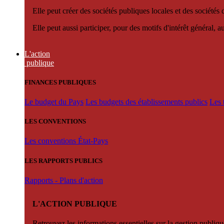
Elle peut créer des sociétés publiques locales et des sociétés
Elle peut aussi participer, pour des motifs d'intérêt général, 
L'action
publique
FINANCES PUBLIQUES
Le budget du Pays
Les budgets des établissements publics
Les 
LES CONVENTIONS
Les conventions État-Pays
LES RAPPORTS PUBLICS
Rapports - Plans d'action
L'ACTION PUBLIQUE
Retrouvez les informations essentielles sur la gestion publiqu