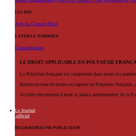
Justice administrative
Arrêts du Conseil d'État
Décisions du Con
LES AVIS
Avis du Conseil d'État
LA VEILLE JURIDIQUE
Consolidations
LE DROIT APPLICABLE EN POLYNÉSIE FRANÇA
La Polynésie française est compétente dans toutes les matièr
Retrouvez tous les textes en vigueur en Polynésie française, 
Accéder directement à toute la justice administrative de la Po
Le Journal
officiel
RECHERCHER UNE PUBLICATION