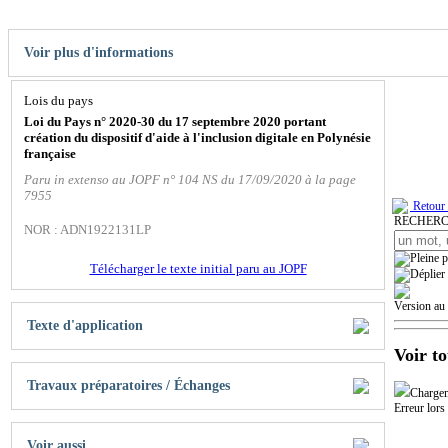
Voir plus d'informations
Lois du pays
Loi du Pays n° 2020-30 du 17 septembre 2020 portant
création du dispositif d'aide à l'inclusion digitale en Polynésie
française
Paru in extenso au JOPF n° 104 NS du 17/09/2020 à la page
7955
Retour 
RECHER
NOR : ADN1922131LP
Télécharger le texte initial paru au JOPF
Version au
Texte d'application
Voir to
Travaux préparatoires / Échanges
Charge
Erreur lors
Voir aussi