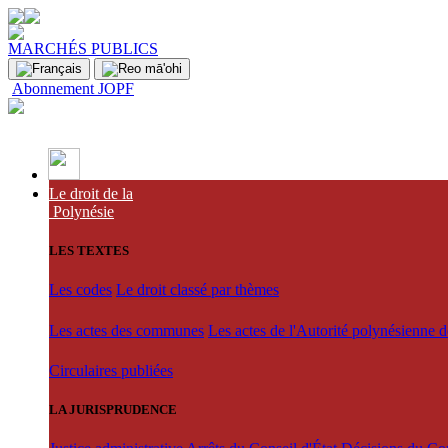
MARCHÉS PUBLICS
Abonnement JOPF
Le droit de la
Polynésie
LES TEXTES
Les codes
Le droit classé par thèmes
Les actes des communes
Les actes de l'Autorité polynésienne 
Circulaires publiées
LA JURISPRUDENCE