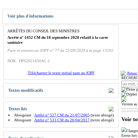
Voir plus d'informations
ARRÊTÉS DU CONSEIL DES MINISTRES
Arrêté n° 1452 CM du 18 septembre 2020 relatif à la carte
sanitaire
Paru in extenso au JOPF n° 77 du 25/09/2020 à la page 13191
NOR : DPS2021450AC-1
Télécharger le texte initial paru au JOPF
Retour 
RECHER
Textes modificatifs
Version au
Textes liés
Abrogeant :
Arrêté n° 527 CM du 21/07/2005
(texte abrogé)
Voir to
Abrogeant :
Arrêté n° 533 CM du 26/04/2017
(texte abrogé)
Charge
Erreur lors