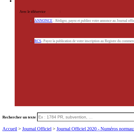
Avec le téléservice
'ARERE
:
ANNONCE
- Rédigez, payez et publiez votre annonce au Journal off
RCS
- Payez la publication de votre inscription au Registre du commerc
Rechercher un texte
Accueil
>
Journal Officiel
>
Journal Officiel 2020 - Numéros norma