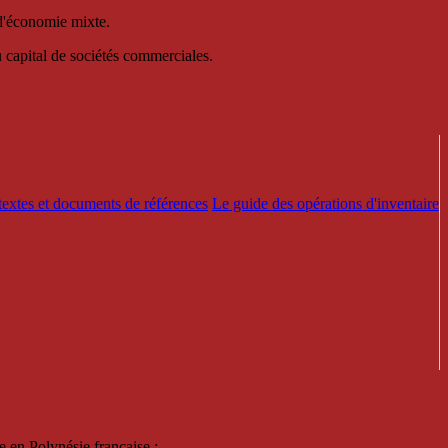
 d'économie mixte.
au capital de sociétés commerciales.
textes et documents de références
Le guide des opérations d'inventaire
e en Polynésie française :