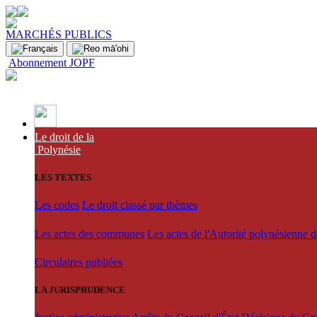
MARCHÉS PUBLICS
Abonnement JOPF
Le droit de la
Polynésie
LES TEXTES
Les codes
Le droit classé par thèmes
Les actes des communes
Les actes de l'Autorité polynésienne 
Circulaires publiées
LA JURISPRUDENCE