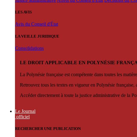
Justice administrative
Arrêts du Conseil d'État
Décisions du Con
LES AVIS
Avis du Conseil d'État
LA VEILLE JURIDIQUE
Consolidations
LE DROIT APPLICABLE EN POLYNÉSIE FRANÇA
La Polynésie française est compétente dans toutes les matièr
Retrouvez tous les textes en vigueur en Polynésie française, 
Accéder directement à toute la justice administrative de la Po
Le Journal
officiel
RECHERCHER UNE PUBLICATION