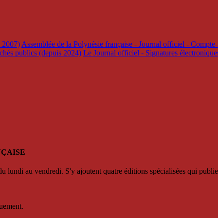
s 2007)
Assemblée de la Polynésie française - Journal officiel - Compte-
rchés publics (depuis 2024)
Le Journal officiel - Signatures électroniqu
NÇAISE
u lundi au vendredi. S'y ajoutent quatre éditions spécialisées qui publie
quement.