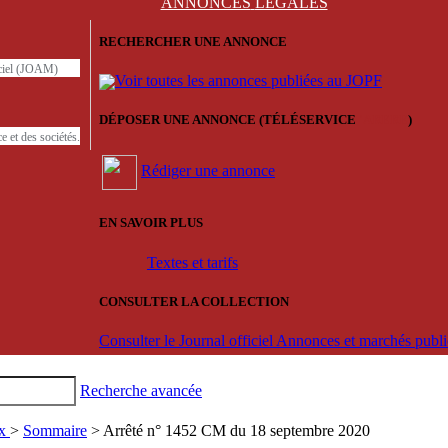
ANNONCES
LÉGALES
RECHERCHER UNE ANNONCE
iciel (JOAM)
Voir toutes les annonces publiées au JOPF
DÉPOSER UNE ANNONCE (TÉLÉSERVICE
'ARERE
)
e et des sociétés.
Rédiger une annonce
EN SAVOIR PLUS
Textes et tarifs
CONSULTER LA COLLECTION
Consulter le Journal officiel Annonces et marchés pub
Recherche avancée
ux
>
Sommaire
> Arrêté n° 1452 CM du 18 septembre 2020