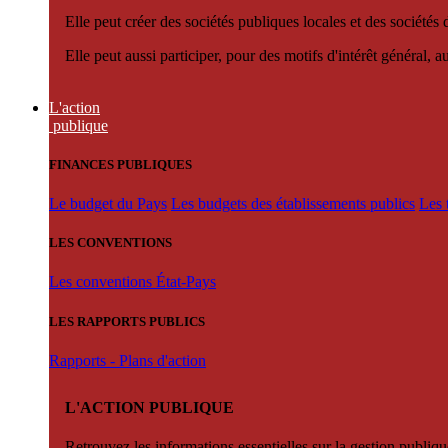
Elle peut créer des sociétés publiques locales et des sociétés
Elle peut aussi participer, pour des motifs d'intérêt général, 
L'action
publique
FINANCES PUBLIQUES
Le budget du Pays
Les budgets des établissements publics
Les 
LES CONVENTIONS
Les conventions État-Pays
LES RAPPORTS PUBLICS
Rapports - Plans d'action
L'ACTION PUBLIQUE
Retrouvez les informations essentielles sur la gestion publiqu