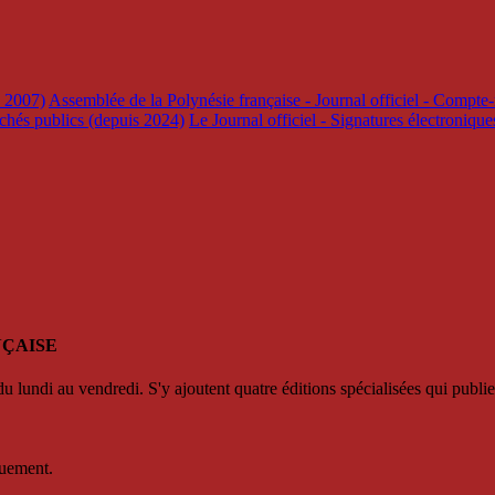
s 2007)
Assemblée de la Polynésie française - Journal officiel - Compte-
rchés publics (depuis 2024)
Le Journal officiel - Signatures électroniqu
NÇAISE
u lundi au vendredi. S'y ajoutent quatre éditions spécialisées qui publie
quement.