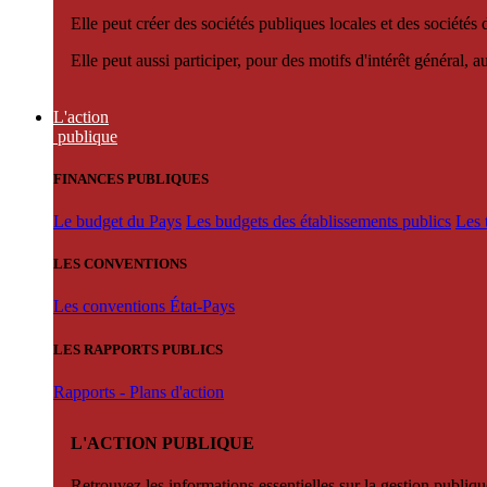
Elle peut créer des sociétés publiques locales et des sociétés
Elle peut aussi participer, pour des motifs d'intérêt général, 
L'action
publique
FINANCES PUBLIQUES
Le budget du Pays
Les budgets des établissements publics
Les 
LES CONVENTIONS
Les conventions État-Pays
LES RAPPORTS PUBLICS
Rapports - Plans d'action
L'ACTION PUBLIQUE
Retrouvez les informations essentielles sur la gestion publiqu