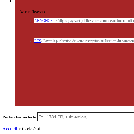
Avec le téléservice
'ARERE
:
ANNONCE
- Rédigez, payez et publiez votre annonce au Journal off
RCS
- Payez la publication de votre inscription au Registre du commerc
Rechercher un texte
Accueil
> Code état