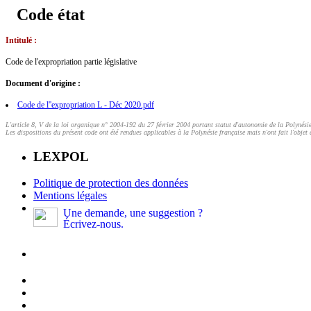
Code état
Intitulé :
Code de l'expropriation partie législative
Document d'origine :
Code de l''expropriation L - Déc 2020.pdf
L'article 8, V de la loi organique n° 2004-192 du 27 février 2004 portant statut d'autonomie de la Polynésie 
Les dispositions du présent code ont été rendues applicables à la Polynésie française mais n'ont fait l'objet 
LEXPOL
Politique de protection des données
Mentions légales
Une demande, une suggestion ?
Écrivez-nous.