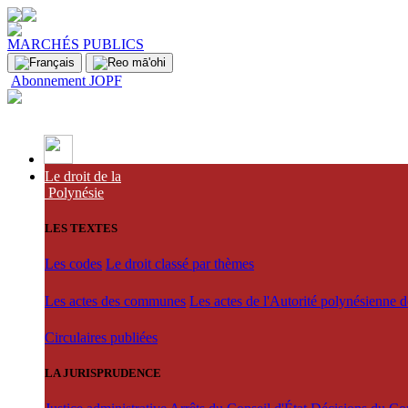
MARCHÉS PUBLICS
Abonnement JOPF
Le droit de la
Polynésie
LES TEXTES
Les codes
Le droit classé par thèmes
Les actes des communes
Les actes de l'Autorité polynésienne 
Circulaires publiées
LA JURISPRUDENCE