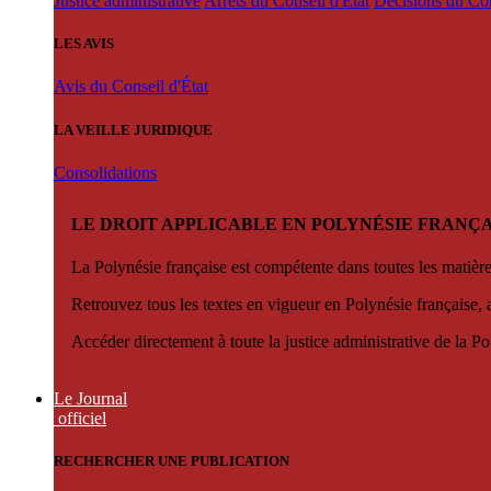
Justice administrative
Arrêts du Conseil d'État
Décisions du Con
LES AVIS
Avis du Conseil d'État
LA VEILLE JURIDIQUE
Consolidations
LE DROIT APPLICABLE EN POLYNÉSIE FRANÇA
La Polynésie française est compétente dans toutes les matièr
Retrouvez tous les textes en vigueur en Polynésie française, 
Accéder directement à toute la justice administrative de la Po
Le Journal
officiel
RECHERCHER UNE PUBLICATION