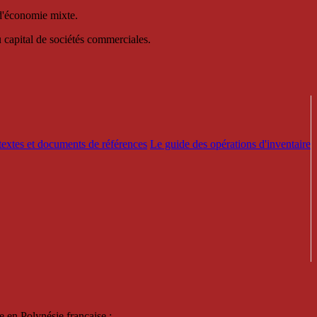
 d'économie mixte.
au capital de sociétés commerciales.
textes et documents de références
Le guide des opérations d'inventaire
e en Polynésie française :