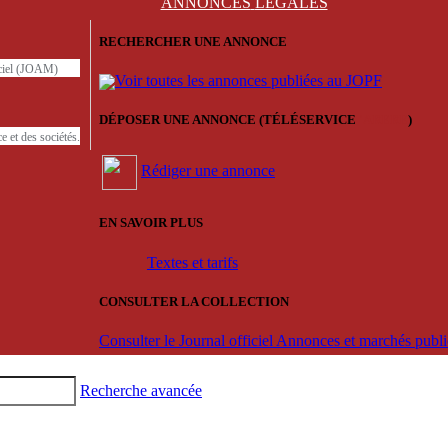
ANNONCES
LÉGALES
RECHERCHER UNE ANNONCE
iciel (JOAM)
Voir toutes les annonces publiées au JOPF
DÉPOSER UNE ANNONCE (TÉLÉSERVICE
'ARERE
)
e et des sociétés.
Rédiger une annonce
EN SAVOIR PLUS
Textes et tarifs
CONSULTER LA COLLECTION
Consulter le Journal officiel Annonces et marchés pub
Recherche avancée