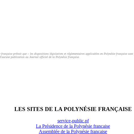
française prévoit que « les dispositions législatives et réglementaires applicables en Polynésie française sont 
d'aucune publication au Journal officiel de la Polynésie française.
LES SITES DE LA POLYNÉSIE FRANÇAISE
service-public.pf
La Présidence de la Polynésie française
Assemblée de la Polynésie française