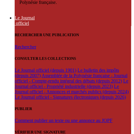
Polynésie française.
Le Journal
officiel
RECHERCHER UNE PUBLICATION
Rechercher
CONSULTER LES COLLECTIONS
Le Journal officiel (depuis 1901)
Le bulletin des impôts
(depuis 2007)
Assemblée de la Polynésie française - Journal
officiel - Compte-rendu intégral des débats (depuis 2012)
Le
Journal officiel - Propriété industrielle (depuis 2023)
Le
Journal officiel - Annonces et marchés publics (depuis 2024)
Le Journal officiel - Signatures électroniques (depuis 2026)
PUBLIER
Comment publier un texte ou une annonce au JOPF
VÉRIFIER UNE SIGNATURE