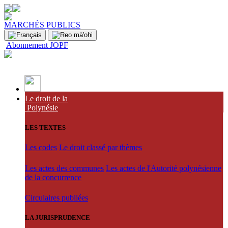
MARCHÉS PUBLICS
Abonnement JOPF
Le droit de la
Polynésie
LES TEXTES
Les codes
Le droit classé par thèmes
Les actes des communes
Les actes de l'Autorité polynésienne
de la concurrence
Circulaires publiées
LA JURISPRUDENCE