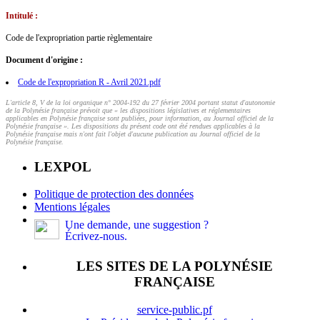
Intitulé :
Code de l'expropriation partie règlementaire
Document d'origine :
Code de l'expropriation R - Avril 2021.pdf
L'article 8, V de la loi organique n° 2004-192 du 27 février 2004 portant statut d'autonomie
de la Polynésie française prévoit que « les dispositions législatives et réglementaires
applicables en Polynésie française sont publiées, pour information, au Journal officiel de la
Polynésie française ». Les dispositions du présent code ont été rendues applicables à la
Polynésie française mais n'ont fait l'objet d'aucune publication au Journal officiel de la
Polynésie française.
LEXPOL
Politique de protection des données
Mentions légales
Une demande, une suggestion ?
Écrivez-nous.
LES SITES DE LA POLYNÉSIE
FRANÇAISE
service-public.pf