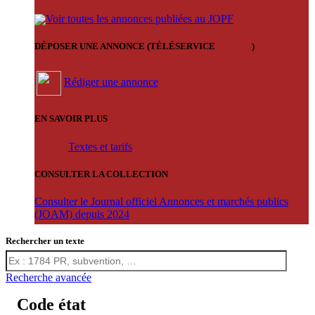
Voir toutes les annonces publiées au JOPF
DÉPOSER UNE ANNONCE (TÉLÉSERVICE
'ARERE
)
Rédiger une annonce
EN SAVOIR PLUS
Textes et tarifs
CONSULTER LA COLLECTION
Consulter le Journal officiel Annonces et marchés publics
(JOAM) depuis 2024
Rechercher un texte
Recherche avancée
Code état