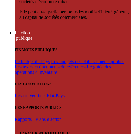
sociétés d'économie mixte.
Elle peut aussi participer, pour des motifs d'intérêt général,
au capital de sociétés commerciales.
L'action
publique
FINANCES PUBLIQUES
Le budget du Pays
Les budgets des établissements publics
Les textes et documents de références
Le guide des
opérations d'inventaire
LES CONVENTIONS
Les conventions État-Pays
LES RAPPORTS PUBLICS
Rapports - Plans d'action
L'ACTION PUBLIQUE