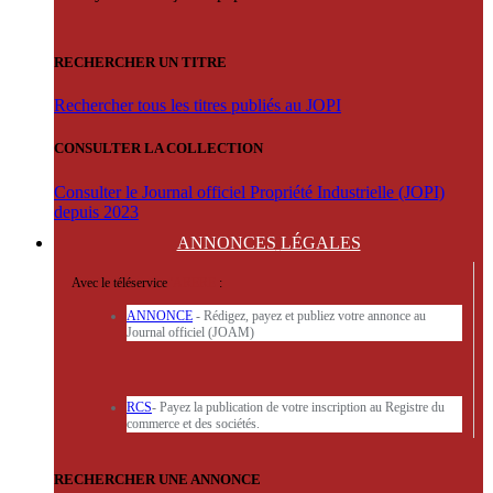
RECHERCHER UN TITRE
Rechercher tous les titres publiés au JOPI
CONSULTER LA COLLECTION
Consulter le Journal officiel Propriété Industrielle (JOPI)
depuis 2023
ANNONCES
LÉGALES
Avec le téléservice
'ARERE
:
ANNONCE
- Rédigez, payez et publiez votre annonce au
Journal officiel (JOAM)
RCS
- Payez la publication de votre inscription au Registre du
commerce et des sociétés.
RECHERCHER UNE ANNONCE