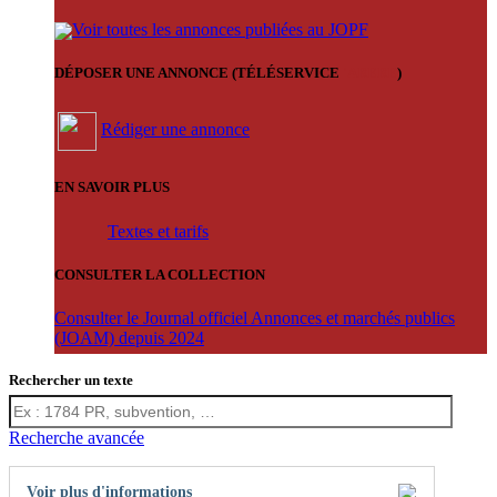
Voir toutes les annonces publiées au JOPF
DÉPOSER UNE ANNONCE (TÉLÉSERVICE
'ARERE
)
Rédiger une annonce
EN SAVOIR PLUS
Textes et tarifs
CONSULTER LA COLLECTION
Consulter le Journal officiel Annonces et marchés publics
(JOAM) depuis 2024
Rechercher un texte
Recherche avancée
Voir plus d'informations