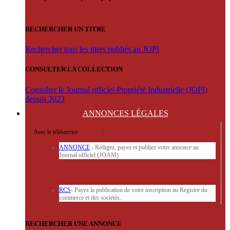
RECHERCHER UN TITRE
Rechercher tous les titres publiés au JOPI
CONSULTER LA COLLECTION
Consulter le Journal officiel Propriété Industrielle (JOPI)
depuis 2023
ANNONCES
LÉGALES
Avec le téléservice
'ARERE
:
ANNONCE
- Rédigez, payez et publiez votre annonce au
Journal officiel (JOAM)
RCS
- Payez la publication de votre inscription au Registre du
commerce et des sociétés.
RECHERCHER UNE ANNONCE