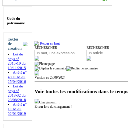
Code du
patrimoine
Textes
Retour en haut
de
RECHERCHER
RECHERCHER
création
Loi du
pays n°
2015-10 du
19/11/2015
Arrêté n°
480 CM du
Version au 27/09/2024
25/04/2016
Loi du
Voir toutes les modifications dans le temps
pays n°
2018-32 du
23/08/2018
Chargement …
Arrêté n°
Erreur lors du chargement !
1 CM du
02/01/2019