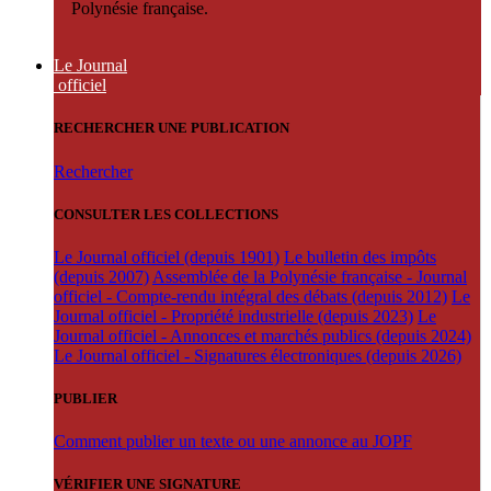
Polynésie française.
Le Journal
officiel
RECHERCHER UNE PUBLICATION
Rechercher
CONSULTER LES COLLECTIONS
Le Journal officiel (depuis 1901)
Le bulletin des impôts
(depuis 2007)
Assemblée de la Polynésie française - Journal
officiel - Compte-rendu intégral des débats (depuis 2012)
Le
Journal officiel - Propriété industrielle (depuis 2023)
Le
Journal officiel - Annonces et marchés publics (depuis 2024)
Le Journal officiel - Signatures électroniques (depuis 2026)
PUBLIER
Comment publier un texte ou une annonce au JOPF
VÉRIFIER UNE SIGNATURE