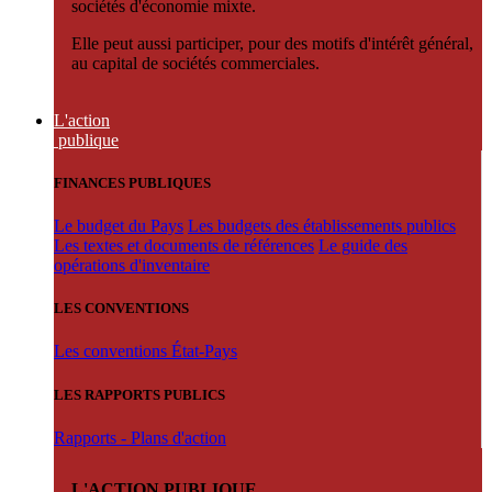
sociétés d'économie mixte.
Elle peut aussi participer, pour des motifs d'intérêt général,
au capital de sociétés commerciales.
L'action
publique
FINANCES PUBLIQUES
Le budget du Pays
Les budgets des établissements publics
Les textes et documents de références
Le guide des
opérations d'inventaire
LES CONVENTIONS
Les conventions État-Pays
LES RAPPORTS PUBLICS
Rapports - Plans d'action
L'ACTION PUBLIQUE