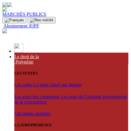
MARCHÉS PUBLICS
Abonnement JOPF
Le droit de la
Polynésie
LES TEXTES
Les codes
Le droit classé par thèmes
Les actes des communes
Les actes de l'Autorité polynésienne
de la concurrence
Circulaires publiées
LA JURISPRUDENCE