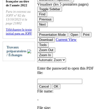
française au titre
Visualiser (les 5 premières pages)
de l'année 2022
Toggle Sidebar
Paru in extenso au
Find
JOPF n° 82 du
13/10/2023 à la
Previous
page 21802
Next
Télécharger le texte
initial paru au JOPF
Presentation Mode
Open
Print
Current View
Download
Tools
Travaux
Zoom Out
préparatoires
/ Échanges
Zoom In
Enter the password to open this PDF
file:
Cancel
OK
File name:
-
File size: