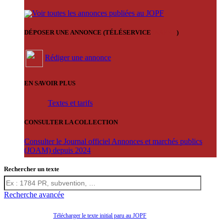
Voir toutes les annonces publiées au JOPF
DÉPOSER UNE ANNONCE (TÉLÉSERVICE
'ARERE
)
Rédiger une annonce
EN SAVOIR PLUS
Textes et tarifs
CONSULTER LA COLLECTION
Consulter le Journal officiel Annonces et marchés publics
(JOAM) depuis 2024
Rechercher un texte
Recherche avancée
Télécharger le texte initial paru au JOPF