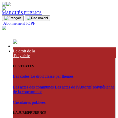
MARCHÉS PUBLICS
Abonnement JOPF
Le droit de la
Polynésie
LES TEXTES
Les codes
Le droit classé par thèmes
Les actes des communes
Les actes de l'Autorité polynésienne
de la concurrence
Circulaires publiées
LA JURISPRUDENCE