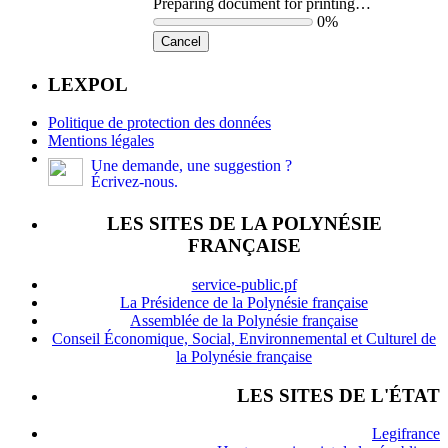
Preparing document for printing…
0%
Cancel
LEXPOL
Politique de protection des données
Mentions légales
Une demande, une suggestion ?
Écrivez-nous.
LES SITES DE LA POLYNÉSIE
FRANÇAISE
service-public.pf
La Présidence de la Polynésie française
Assemblée de la Polynésie française
Conseil Économique, Social, Environnemental et Culturel de
la Polynésie française
LES SITES DE L'ÉTAT
Legifrance