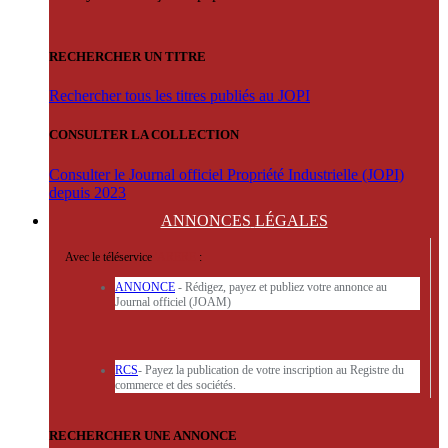
RECHERCHER UN TITRE
Rechercher tous les titres publiés au JOPI
CONSULTER LA COLLECTION
Consulter le Journal officiel Propriété Industrielle (JOPI)
depuis 2023
ANNONCES
LÉGALES
Avec le téléservice
'ARERE
:
ANNONCE
- Rédigez, payez et publiez votre annonce au
Journal officiel (JOAM)
RCS
- Payez la publication de votre inscription au Registre du
commerce et des sociétés.
RECHERCHER UNE ANNONCE