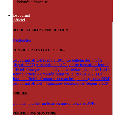
Polynésie française.
Le Journal
officiel
RECHERCHER UNE PUBLICATION
Rechercher
CONSULTER LES COLLECTIONS
Le Journal officiel (depuis 1901)
Le bulletin des impôts
(depuis 2007)
Assemblée de la Polynésie française - Journal
officiel - Compte-rendu intégral des débats (depuis 2012)
Le
Journal officiel - Propriété industrielle (depuis 2023)
Le
Journal officiel - Annonces et marchés publics (depuis 2024)
Le Journal officiel - Signatures électroniques (depuis 2026)
PUBLIER
Comment publier un texte ou une annonce au JOPF
VÉRIFIER UNE SIGNATURE