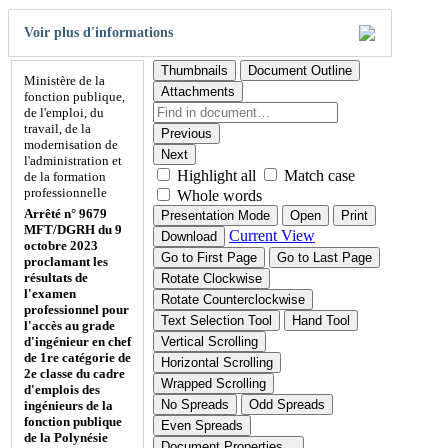
Voir plus d'informations
Thumbnails
Document Outline
Ministère de la
Attachments
fonction publique,
de l'emploi, du
travail, de la
Previous
modernisation de
Next
l'administration et
Highlight all
Match case
de la formation
professionnelle
Whole words
Arrêté n° 9679
Presentation Mode
Open
Print
MFT/DGRH du 9
Current View
Download
octobre 2023
Go to First Page
Go to Last Page
proclamant les
résultats de
Rotate Clockwise
l'examen
Rotate Counterclockwise
professionnel pour
Text Selection Tool
Hand Tool
l'accès au grade
d'ingénieur en chef
Vertical Scrolling
de 1re catégorie de
Horizontal Scrolling
2e classe du cadre
Wrapped Scrolling
d'emplois des
No Spreads
Odd Spreads
ingénieurs de la
fonction publique
Even Spreads
de la Polynésie
Document Properties…