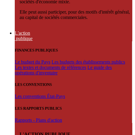
sociétés d'économie mixte.
Elle peut aussi participer, pour des motifs d'intérêt général,
au capital de sociétés commerciales.
L'action
publique
FINANCES PUBLIQUES
Le budget du Pays
Les budgets des établissements publics
Les textes et documents de références
Le guide des
opérations d'inventaire
LES CONVENTIONS
Les conventions État-Pays
LES RAPPORTS PUBLICS
Rapports - Plans d'action
L'ACTION PUBLIQUE